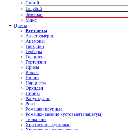
Синий
Голубой
Зеленый
Микс
Цветы
Все цветы
Альстромерии
Анемоны
Гвоздики
Герберы
Гиацинты
Гортензии
Ирисы
Каллы
Лилии
Нарциссы
Орхидеи
Пионы
Ранункулюс
Розы
Ромашки крупные
Ромашки мелкие кустовые(танацетум)
Тюльпаны
Хризантемы кустовые
Хризантемы одноголовые