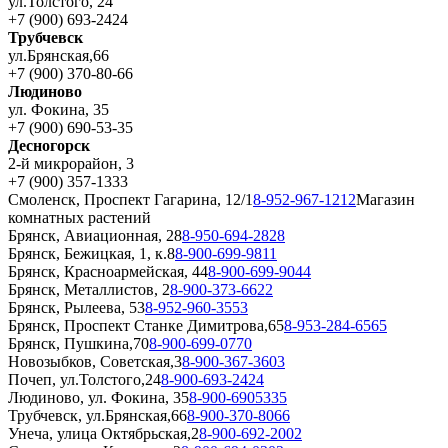
ул.Толстого, 24
+7 (900) 693-2424
Трубчевск
ул.Брянская,66
+7 (900) 370-80-66
Людиново
ул. Фокина, 35
+7 (900) 690-53-35
Десногорск
2-й микрорайон, 3
+7 (900) 357-1333
Смоленск, Проспект Гагарина, 12/1
8-952-967-1212
Магазин
комнатных растений
Брянск, Авиационная, 28
8-950-694-2828
Брянск, Бежицкая, 1, к.8
8-900-699-9811
Брянск, Красноармейская, 44
8-900-699-9044
Брянск, Металлистов, 2
8-900-373-6622
Брянск, Рылеева, 53
8-952-960-3553
Брянск, Проспект Станке Димитрова,65
8-953-284-6565
Брянск, Пушкина,70
8-900-699-0770
Новозыбков, Советская,3
8-900-367-3603
Почеп, ул.Толстого,24
8-900-693-2424
Людиново, ул. Фокина, 35
8-900-6905335
Трубчевск, ул.Брянская,66
8-900-370-8066
Унеча, улица Октябрьская,2
8-900-692-2002