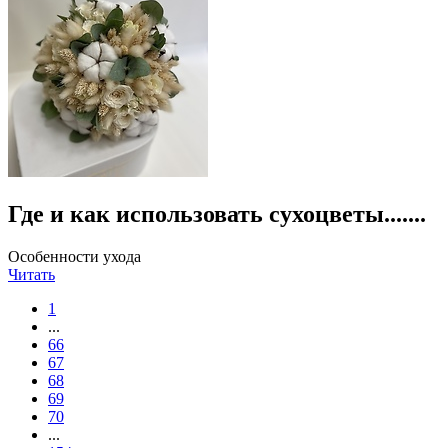
Где и как использовать сухоцветы.......
Особенности ухода
Читать
1
...
66
67
68
69
70
...