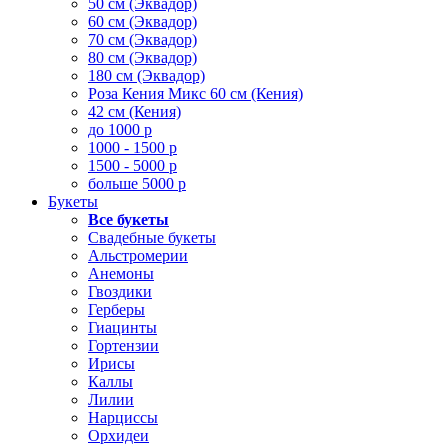
50 см (Эквадор)
60 см (Эквадор)
70 см (Эквадор)
80 см (Эквадор)
180 см (Эквадор)
Роза Кения Микс 60 см (Кения)
42 см (Кения)
до 1000 р
1000 - 1500 р
1500 - 5000 р
больше 5000 р
Букеты
Все букеты
Свадебные букеты
Альстромерии
Анемоны
Гвоздики
Герберы
Гиацинты
Гортензии
Ирисы
Каллы
Лилии
Нарциссы
Орхидеи