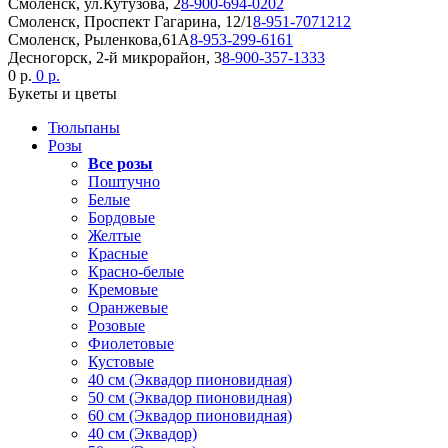
Смоленск, ул.Кутузова, 2
8-900-694-0202
Смоленск, Проспект Гагарина, 12/1
8-951-7071212
Смоленск, Рыленкова,61А
8-953-299-6161
Десногорск, 2-й микрорайон, 3
8-900-357-1333
0 р.
0 р.
Букеты и цветы
Тюльпаны
Розы
Все розы
Поштучно
Белые
Бордовые
Желтые
Красные
Красно-белые
Кремовые
Оранжевые
Розовые
Фиолетовые
Кустовые
40 см (Эквадор пионовидная)
50 см (Эквадор пионовидная)
60 см (Эквадор пионовидная)
40 см (Эквадор)