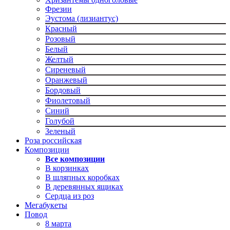
Фрезии
Эустома (лизиантус)
Красный
Розовый
Белый
Желтый
Сиреневый
Оранжевый
Бордовый
Фиолетовый
Синий
Голубой
Зеленый
Роза российская
Композиции
Все композиции
В корзинках
В шляпных коробках
В деревянных ящиках
Сердца из роз
Мегабукеты
Повод
8 марта