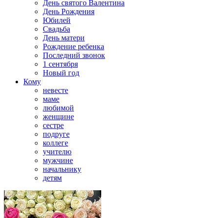
День святого Валентина
День Рождения
Юбилей
Свадьба
День матери
Рождение ребенка
Последний звонок
1 сентября
Новый год
Кому
невесте
маме
любимой
женщине
сестре
подруге
коллеге
учителю
мужчине
начальнику
детям