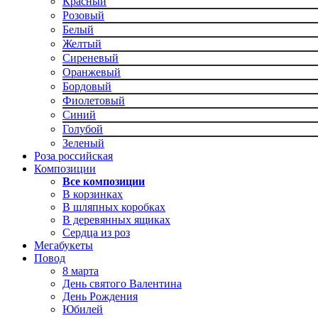
Красный
Розовый
Белый
Желтый
Сиреневый
Оранжевый
Бордовый
Фиолетовый
Синий
Голубой
Зеленый
Роза российская
Композиции
Все композиции
В корзинках
В шляпных коробках
В деревянных ящиках
Сердца из роз
Мегабукеты
Повод
8 марта
День святого Валентина
День Рождения
Юбилей