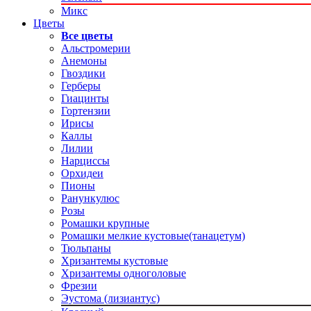
Микс
Цветы
Все цветы
Альстромерии
Анемоны
Гвоздики
Герберы
Гиацинты
Гортензии
Ирисы
Каллы
Лилии
Нарциссы
Орхидеи
Пионы
Ранункулюс
Розы
Ромашки крупные
Ромашки мелкие кустовые(танацетум)
Тюльпаны
Хризантемы кустовые
Хризантемы одноголовые
Фрезии
Эустома (лизиантус)