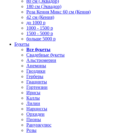
80 см (Эквадор)
180 см (Эквадор)
Роза Кения Микс 60 см (Кения)
42 см (Кения)
до 1000 р
1000 - 1500 р
1500 - 5000 р
больше 5000 р
Букеты
Все букеты
Свадебные букеты
Альстромерии
Анемоны
Гвоздики
Герберы
Гиацинты
Гортензии
Ирисы
Каллы
Лилии
Нарциссы
Орхидеи
Пионы
Ранункулюс
Розы