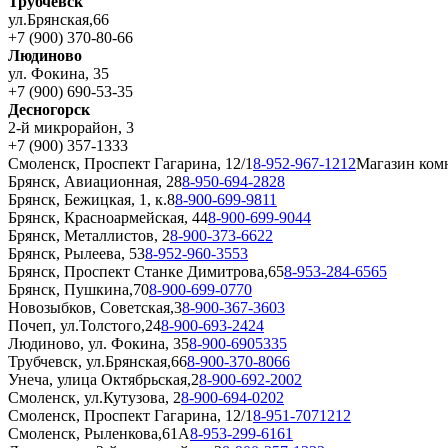
Трубчевск
ул.Брянская,66
+7 (900) 370-80-66
Людиново
ул. Фокина, 35
+7 (900) 690-53-35
Десногорск
2-й микрорайон, 3
+7 (900) 357-1333
Смоленск, Проспект Гагарина, 12/1
8-952-967-1212
Магазин ком
Брянск, Авиационная, 28
8-950-694-2828
Брянск, Бежицкая, 1, к.8
8-900-699-9811
Брянск, Красноармейская, 44
8-900-699-9044
Брянск, Металлистов, 2
8-900-373-6622
Брянск, Рылеева, 53
8-952-960-3553
Брянск, Проспект Станке Димитрова,65
8-953-284-6565
Брянск, Пушкина,70
8-900-699-0770
Новозыбков, Советская,3
8-900-367-3603
Почеп, ул.Толстого,24
8-900-693-2424
Людиново, ул. Фокина, 35
8-900-6905335
Трубчевск, ул.Брянская,66
8-900-370-8066
Унеча, улица Октябрьская,2
8-900-692-2002
Смоленск, ул.Кутузова, 2
8-900-694-0202
Смоленск, Проспект Гагарина, 12/1
8-951-7071212
Смоленск, Рыленкова,61А
8-953-299-6161