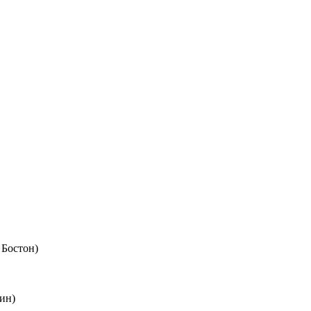
 Бостон)
ин)