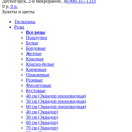
Десногорск, 2-й микрорайон, 3
8-900-357-1333
0 р.
0 р.
Букеты и цветы
Тюльпаны
Розы
Все розы
Поштучно
Белые
Бордовые
Желтые
Красные
Красно-белые
Кремовые
Оранжевые
Розовые
Фиолетовые
Кустовые
40 см (Эквадор пионовидная)
50 см (Эквадор пионовидная)
60 см (Эквадор пионовидная)
40 см (Эквадор)
50 см (Эквадор)
60 см (Эквадор)
70 см (Эквадор)