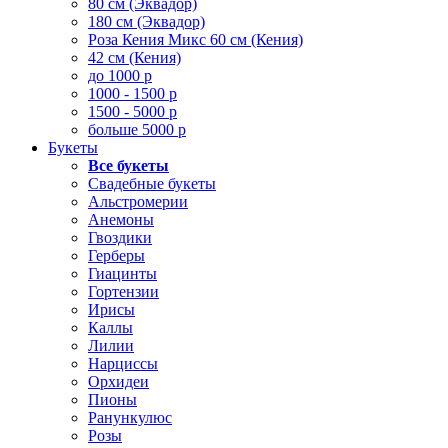
80 см (Эквадор)
180 см (Эквадор)
Роза Кения Микс 60 см (Кения)
42 см (Кения)
до 1000 р
1000 - 1500 р
1500 - 5000 р
больше 5000 р
Букеты
Все букеты
Свадебные букеты
Альстромерии
Анемоны
Гвоздики
Герберы
Гиацинты
Гортензии
Ирисы
Каллы
Лилии
Нарциссы
Орхидеи
Пионы
Ранункулюс
Розы