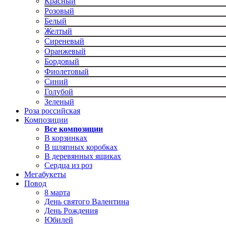
Красный
Розовый
Белый
Желтый
Сиреневый
Оранжевый
Бордовый
Фиолетовый
Синий
Голубой
Зеленый
Роза российская
Композиции
Все композиции
В корзинках
В шляпных коробках
В деревянных ящиках
Сердца из роз
Мегабукеты
Повод
8 марта
День святого Валентина
День Рождения
Юбилей