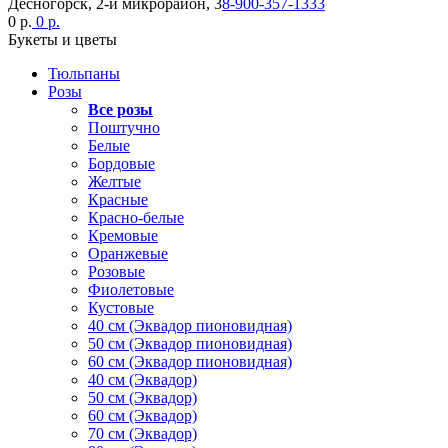
Десногорск, 2-й микрорайон, 3
8-900-357-1333
0 р.
0 р.
Букеты и цветы
Тюльпаны
Розы
Все розы
Поштучно
Белые
Бордовые
Желтые
Красные
Красно-белые
Кремовые
Оранжевые
Розовые
Фиолетовые
Кустовые
40 см (Эквадор пионовидная)
50 см (Эквадор пионовидная)
60 см (Эквадор пионовидная)
40 см (Эквадор)
50 см (Эквадор)
60 см (Эквадор)
70 см (Эквадор)