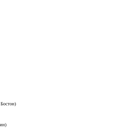
 Бостон)
ин)