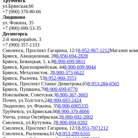
Трубчевск
ул.Брянская,66
+7 (900) 370-80-66
Людиново
ул. Фокина, 35
+7 (900) 690-53-35
Десногорск
2-й микрорайон, 3
+7 (900) 357-1333
Смоленск, Проспект Гагарина, 12/1
8-952-967-1212
Магазин ком
Брянск, Авиационная, 28
8-950-694-2828
Брянск, Бежицкая, 1, к.8
8-900-699-9811
Брянск, Красноармейская, 44
8-900-699-9044
Брянск, Металлистов, 2
8-900-373-6622
Брянск, Рылеева, 53
8-952-960-3553
Брянск, Проспект Станке Димитрова,65
8-953-284-6565
Брянск, Пушкина,70
8-900-699-0770
Новозыбков, Советская,3
8-900-367-3603
Почеп, ул.Толстого,24
8-900-693-2424
Людиново, ул. Фокина, 35
8-900-6905335
Трубчевск, ул.Брянская,66
8-900-370-8066
Унеча, улица Октябрьская,2
8-900-692-2002
Смоленск, ул.Кутузова, 2
8-900-694-0202
Смоленск, Проспект Гагарина, 12/1
8-951-7071212
Смоленск, Рыленкова,61А
8-953-299-6161