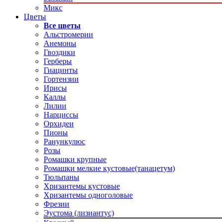
Микс
Цветы
Все цветы
Альстромерии
Анемоны
Гвоздики
Герберы
Гиацинты
Гортензии
Ирисы
Каллы
Лилии
Нарциссы
Орхидеи
Пионы
Ранункулюс
Розы
Ромашки крупные
Ромашки мелкие кустовые(танацетум)
Тюльпаны
Хризантемы кустовые
Хризантемы одноголовые
Фрезии
Эустома (лизиантус)