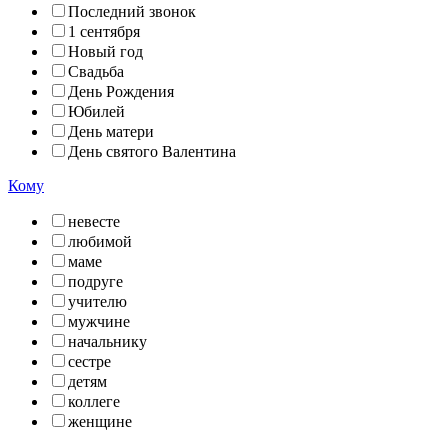
Последний звонок
1 сентября
Новый год
Свадьба
День Рождения
Юбилей
День матери
День святого Валентина
Кому
невесте
любимой
маме
подруге
учителю
мужчине
начальнику
сестре
детям
коллеге
женщине