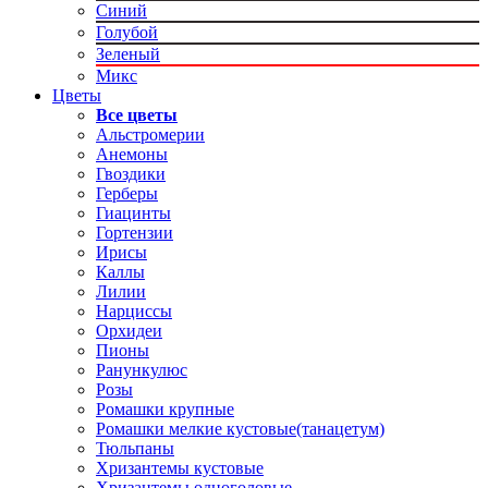
Синий
Голубой
Зеленый
Микс
Цветы
Все цветы
Альстромерии
Анемоны
Гвоздики
Герберы
Гиацинты
Гортензии
Ирисы
Каллы
Лилии
Нарциссы
Орхидеи
Пионы
Ранункулюс
Розы
Ромашки крупные
Ромашки мелкие кустовые(танацетум)
Тюльпаны
Хризантемы кустовые
Хризантемы одноголовые