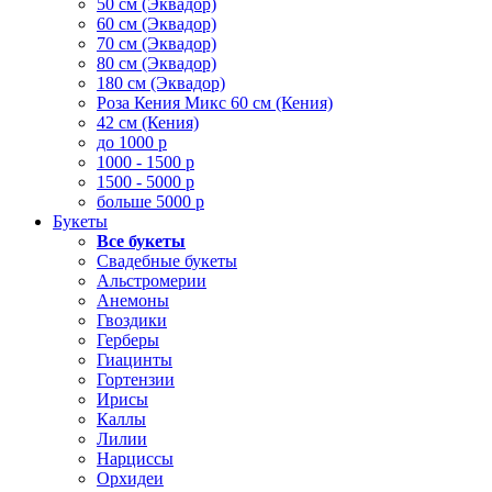
50 см (Эквадор)
60 см (Эквадор)
70 см (Эквадор)
80 см (Эквадор)
180 см (Эквадор)
Роза Кения Микс 60 см (Кения)
42 см (Кения)
до 1000 р
1000 - 1500 р
1500 - 5000 р
больше 5000 р
Букеты
Все букеты
Свадебные букеты
Альстромерии
Анемоны
Гвоздики
Герберы
Гиацинты
Гортензии
Ирисы
Каллы
Лилии
Нарциссы
Орхидеи