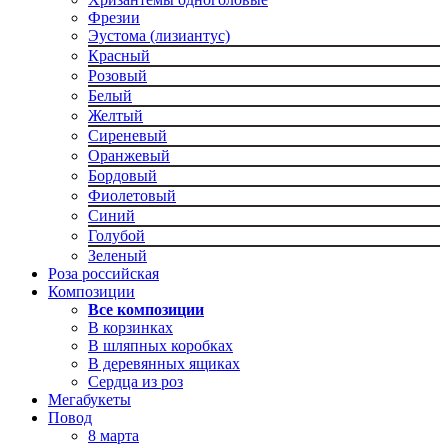
Фрезии
Эустома (лизиантус)
Красный
Розовый
Белый
Желтый
Сиреневый
Оранжевый
Бордовый
Фиолетовый
Синий
Голубой
Зеленый
Роза российская
Композиции
Все композиции
В корзинках
В шляпных коробках
В деревянных ящиках
Сердца из роз
Мегабукеты
Повод
8 марта