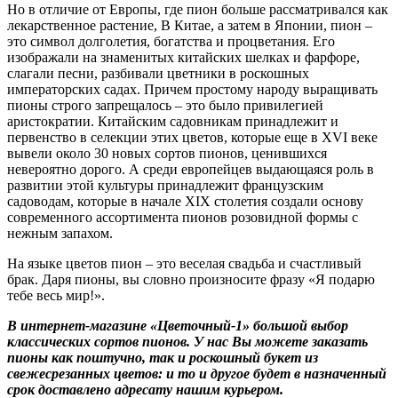
Но в отличие от Европы, где пион больше рассматривался как
лекарственное растение, В Китае, а затем в Японии, пион –
это символ долголетия, богатства и процветания. Его
изображали на знаменитых китайских шелках и фарфоре,
слагали песни, разбивали цветники в роскошных
императорских садах. Причем простому народу выращивать
пионы строго запрещалось – это было привилегией
аристократии. Китайским садовникам принадлежит и
первенство в селекции этих цветов, которые еще в XVI веке
вывели около 30 новых сортов пионов, ценившихся
невероятно дорого. А среди европейцев выдающаяся роль в
развитии этой культуры принадлежит французским
садоводам, которые в начале XIX столетия создали основу
современного ассортимента пионов розовидной формы с
нежным запахом.
На языке цветов пион – это веселая свадьба и счастливый
брак. Даря пионы, вы словно произносите фразу «Я подарю
тебе весь мир!».
В интернет-магазине «Цветочный-1» большой выбор
классических сортов пионов. У нас Вы можете заказать
пионы как поштучно, так и роскошный букет из
свежесрезанных цветов: и то и другое будет в назначенный
срок доставлено адресату нашим курьером.