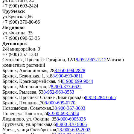
ул.Толстого, 24
+7 (900) 693-2424
Трубчевск
ул.Брянская,66
+7 (900) 370-80-66
Людиново
ул. Фокина, 35
+7 (900) 690-53-35
Десногорск
2-й микрорайон, 3
+7 (900) 357-1333
Смоленск, Проспект Гагарина, 12/1
8-952-967-1212
Магазин
комнатных растений
Брянск, Авиационная, 28
8-950-694-2828
Брянск, Бежицкая, 1, к.8
8-900-699-9811
Брянск, Красноармейская, 44
8-900-699-9044
Брянск, Металлистов, 2
8-900-373-6622
Брянск, Рылеева, 53
8-952-960-3553
Брянск, Проспект Станке Димитрова,65
8-953-284-6565
Брянск, Пушкина,70
8-900-699-0770
Новозыбков, Советская,3
8-900-367-3603
Почеп, ул.Толстого,24
8-900-693-2424
Людиново, ул. Фокина, 35
8-900-6905335
Трубчевск, ул.Брянская,66
8-900-370-8066
Унеча, улица Октябрьская,2
8-900-692-2002