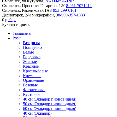
Смоленск, ул.Кутузова, 2
8-900-694-0202
Смоленск, Проспект Гагарина, 12/1
8-951-7071212
Смоленск, Рыленкова,61А
8-953-299-6161
Десногорск, 2-й микрорайон, 3
8-900-357-1333
0 р.
0 р.
Букеты и цветы
Тюльпаны
Розы
Все розы
Поштучно
Белые
Бордовые
Желтые
Красные
Красно-белые
Кремовые
Оранжевые
Розовые
Фиолетовые
Кустовые
40 см (Эквадор пионовидная)
50 см (Эквадор пионовидная)
60 см (Эквадор пионовидная)
40 см (Эквадор)