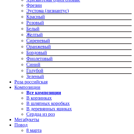
Фрезии
Эустома (лизиантус)
Красный
Розовый
Белый
Желтый
Сиреневый
Оранжевый
Бордовый
Фиолетовый
Синий
Голубой
Зеленый
Роза российская
Композиции
Все композиции
В корзинках
В шляпных коробках
В деревянных ящиках
Сердца из роз
Мегабукеты
Повод
8 марта