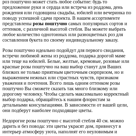
роз поштучно может стать любое событие: будь то
предложение руки и сердца или встреча из роддома, день
рождения или годовщина свадьбы, юбилей или вечеринка по
поводу успешной сдачи проекта. В нашем ассортименте
представлены
розы поштучно
самых популярных сортов и
оттенков, с различной высотой стебля. Вы можете выбрать
любое количество однотонных или разноцветных роз для
составления букета по своему индивидуальному заказу.
Розы поштучно идеально подойдут для первого свидания,
встречи любимой жены из роддома, подарка дорогой маме
или теще на юбилей. Белые, желтые, кремовые, розовые или
красные розы поштучно на ваш выбор станут для Ваших
близких не только приятным цветочным сюрпризом, но и
выражением нежных или страстных чувств, признаком
уважения и почтения. Всего лишь одним оттенком розы
поштучно Вы сможете сказать так много близкому или
дорогому человеку. Чтобы сделать максимально корректный
выбор подарка, обращайтесь к нашим флористам за
детальными консультациями. В зависимости от вашей цели,
они подберут наиболее подходящие цветы.
Недорогие розы поштучно с высотой стебля 40 см. можно
дарить и без повода: эти цветы украсят дом, привнесут в
интерьер атмосферу уюта, наполнят его неуловимым и