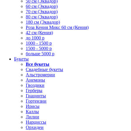
50 см (Эквадор)
60 см (Эквадор)
70 см (Эквадор)
80 см (Эквадор)
180 см (Эквадор)
Роза Кения Микс 60 см (Кения)
42 см (Кения)
до 1000 р
1000 - 1500 р
1500 - 5000 р
больше 5000 р
Букеты
Все букеты
Свадебные букеты
Альстромерии
Анемоны
Гвоздики
Герберы
Гиацинты
Гортензии
Ирисы
Каллы
Лилии
Нарциссы
Орхидеи