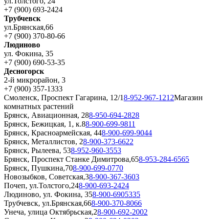
ул.Толстого, 24
+7 (900) 693-2424
Трубчевск
ул.Брянская,66
+7 (900) 370-80-66
Людиново
ул. Фокина, 35
+7 (900) 690-53-35
Десногорск
2-й микрорайон, 3
+7 (900) 357-1333
Смоленск, Проспект Гагарина, 12/1
8-952-967-1212
Магазин
комнатных растений
Брянск, Авиационная, 28
8-950-694-2828
Брянск, Бежицкая, 1, к.8
8-900-699-9811
Брянск, Красноармейская, 44
8-900-699-9044
Брянск, Металлистов, 2
8-900-373-6622
Брянск, Рылеева, 53
8-952-960-3553
Брянск, Проспект Станке Димитрова,65
8-953-284-6565
Брянск, Пушкина,70
8-900-699-0770
Новозыбков, Советская,3
8-900-367-3603
Почеп, ул.Толстого,24
8-900-693-2424
Людиново, ул. Фокина, 35
8-900-6905335
Трубчевск, ул.Брянская,66
8-900-370-8066
Унеча, улица Октябрьская,2
8-900-692-2002