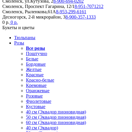
Смоленск, ул.Кутузова, 2
8-900-694-0202
Смоленск, Проспект Гагарина, 12/1
8-951-7071212
Смоленск, Рыленкова,61А
8-953-299-6161
Десногорск, 2-й микрорайон, 3
8-900-357-1333
0 р.
0 р.
Букеты и цветы
Тюльпаны
Розы
Все розы
Поштучно
Белые
Бордовые
Желтые
Красные
Красно-белые
Кремовые
Оранжевые
Розовые
Фиолетовые
Кустовые
40 см (Эквадор пионовидная)
50 см (Эквадор пионовидная)
60 см (Эквадор пионовидная)
40 см (Эквадор)