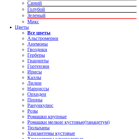
Синий
Голубой
Зеленый
Микс
Цветы
Все цветы
Альстромерии
Анемоны
Гвоздики
Герберы
Гиацинты
Гортензии
Ирисы
Каллы
Лилии
Нарциссы
Орхидеи
Пионы
Ранункулюс
Розы
Ромашки крупные
Ромашки мелкие кустовые(танацетум)
Тюльпаны
Хризантемы кустовые
Хризантемы одноголовые