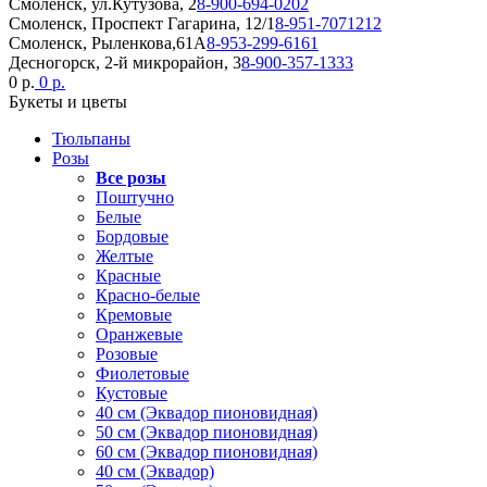
Смоленск, ул.Кутузова, 2
8-900-694-0202
Смоленск, Проспект Гагарина, 12/1
8-951-7071212
Смоленск, Рыленкова,61А
8-953-299-6161
Десногорск, 2-й микрорайон, 3
8-900-357-1333
0 р.
0 р.
Букеты и цветы
Тюльпаны
Розы
Все розы
Поштучно
Белые
Бордовые
Желтые
Красные
Красно-белые
Кремовые
Оранжевые
Розовые
Фиолетовые
Кустовые
40 см (Эквадор пионовидная)
50 см (Эквадор пионовидная)
60 см (Эквадор пионовидная)
40 см (Эквадор)