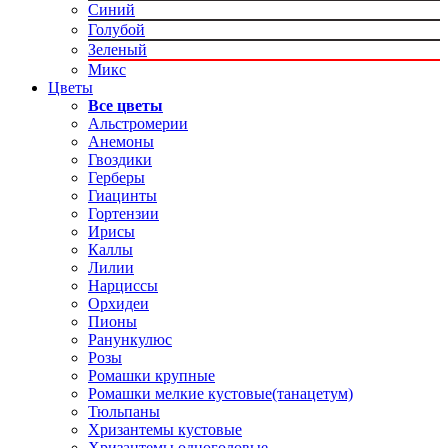
Синий
Голубой
Зеленый
Микс
Цветы
Все цветы
Альстромерии
Анемоны
Гвоздики
Герберы
Гиацинты
Гортензии
Ирисы
Каллы
Лилии
Нарциссы
Орхидеи
Пионы
Ранункулюс
Розы
Ромашки крупные
Ромашки мелкие кустовые(танацетум)
Тюльпаны
Хризантемы кустовые
Хризантемы одноголовые