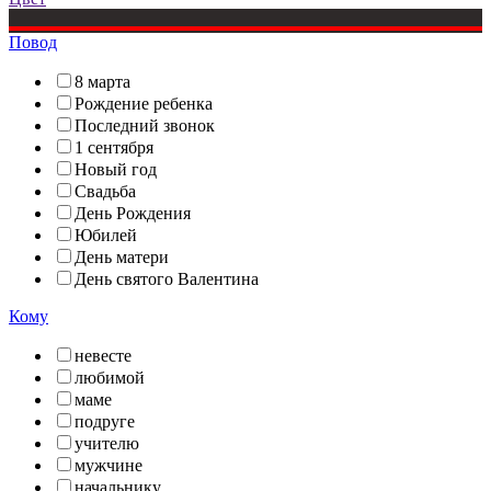
Повод
8 марта
Рождение ребенка
Последний звонок
1 сентября
Новый год
Свадьба
День Рождения
Юбилей
День матери
День святого Валентина
Кому
невесте
любимой
маме
подруге
учителю
мужчине
начальнику