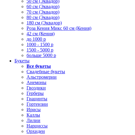
50 см (Эквадор)
60 см (Эквадор)
70 см (Эквадор)
80 см (Эквадор)
180 см (Эквадор)
Роза Кения Микс 60 см (Кения)
42 см (Кения)
до 1000 р
1000 - 1500 р
1500 - 5000 р
больше 5000 р
Букеты
Все букеты
Свадебные букеты
Альстромерии
Анемоны
Гвоздики
Герберы
Гиацинты
Гортензии
Ирисы
Каллы
Лилии
Нарциссы
Орхидеи