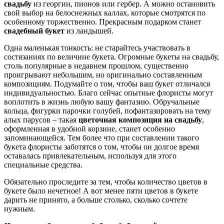
свадьбу
из георгин, пионов или гербер. А можно остановить
свой выбор на белоснежных каллах, которые смотрятся по
особенному торжественно. Прекрасным подарком станет
свадебный букет
из ландышей.
Одна маленькая тонкость: не старайтесь участвовать в
состязаниях по величине букета. Огромные букеты на свадьбу,
столь популярные в недавнем прошлом, существенно
проигрывают небольшим, но оригинально составленным
композициям. Подумайте о том, чтобы ваш букет отличался
индивидуальностью. Благо сейчас опытные флористы могут
воплотить в жизнь любую вашу фантазию. Обручальные
кольца, фигурки парочки голубей, пофантазировать на тему
алых парусов – такая
цветочная композиция на свадьбу
,
оформленная в удобной корзине, станет особенно
запоминающейся. Тем более что при составлении такого
букета флористы заботятся о том, чтобы он долгое время
оставалась привлекательным, используя для этого
специальные средства.
Обязательно проследите за тем, чтобы количество цветов в
букете было нечетное! А вот менее пяти цветов в букете
дарить не принято, а больше столько, сколько сочтете
нужным.