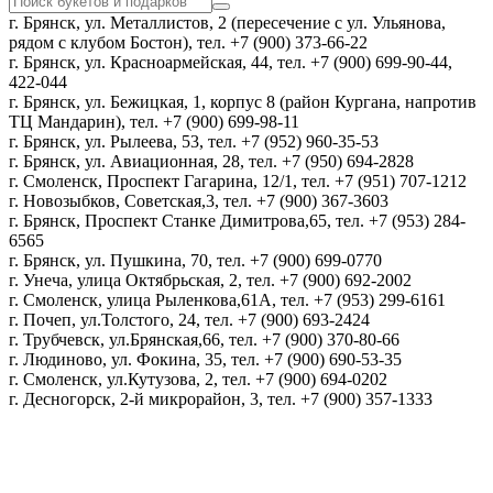
г. Брянск, ул. Металлистов, 2 (пересечение с ул. Ульянова,
рядом с клубом Бостон), тел. +7 (900) 373-66-22
г. Брянск, ул. Красноармейская, 44, тел. +7 (900) 699-90-44,
422-044
г. Брянск, ул. Бежицкая, 1, корпус 8 (район Кургана, напротив
ТЦ Мандарин), тел. +7 (900) 699-98-11
г. Брянск, ул. Рылеева, 53, тел. +7 (952) 960-35-53
г. Брянск, ул. Авиационная, 28, тел. +7 (950) 694-2828
г. Смоленск, Проспект Гагарина, 12/1, тел. +7 (951) 707-1212
г. Новозыбков, Советская,3, тел. +7 (900) 367-3603
г. Брянск, Проспект Станке Димитрова,65, тел. +7 (953) 284-
6565
г. Брянск, ул. Пушкина, 70, тел. +7 (900) 699-0770
г. Унеча, улица Октябрьская, 2, тел. +7 (900) 692-2002
г. Смоленск, улица Рыленкова,61А, тел. +7 (953) 299-6161
г. Почеп, ул.Толстого, 24, тел. +7 (900) 693-2424
г. Трубчевск, ул.Брянская,66, тел. +7 (900) 370-80-66
г. Людиново, ул. Фокина, 35, тел. +7 (900) 690-53-35
г. Смоленск, ул.Кутузова, 2, тел. +7 (900) 694-0202
г. Десногорск, 2-й микрорайон, 3, тел. +7 (900) 357-1333
Политика конфиденциальности