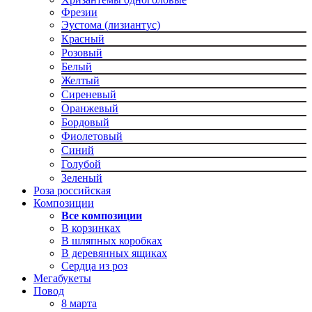
Фрезии
Эустома (лизиантус)
Красный
Розовый
Белый
Желтый
Сиреневый
Оранжевый
Бордовый
Фиолетовый
Синий
Голубой
Зеленый
Роза российская
Композиции
Все композиции
В корзинках
В шляпных коробках
В деревянных ящиках
Сердца из роз
Мегабукеты
Повод
8 марта