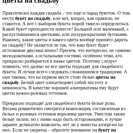
цветы на свадьбу
Практически каждая свадьба – это еще и парад букетов. О том,
нести
букет на свадьбу
, или нет, вопрос, как правило, не
ставится. А вот с выбором букета порой тяжело определиться.
Какой букет преподнести невесте? Большой или маленький, с
распустившимися цветками, или полураскрытыми бутонами.
Наконец, какие цветы и какого цвета вообще принято дарить
на свадьбу? Не окажется ли так, что ваш букет будет
истолкован двусмысленно? Причем, что интересно, не самими
молодоженами, а остальными гостями, особенно теми, кто
прекрасно разбирается в языке цветов. Поэтому следует
помнить, что далеко не все цветы подходят для свадебного
букета. И лучше всего следовать сложившимся традициям. А
они таковы, что на первом месте стоят белые
цветы на
свадьбу
. Белый цвет олицетворяет собой чистоту и
невинность. В качестве хорошей альтернативы ему будут
цветы нежно-розовых оттенков.
Прекрасно подходят для свадебного букета белые розы.
Весьма романтично смотрится композиция, составленная из
белых и розовых оттенков королевы цветов. Уместны также
белые лилии, но с ними надо быть осторожными, и лучше
заранее деликатно выяснить, нет ли у невесты аллергии на
них. Если не уверены – обратите внимание на
букет на