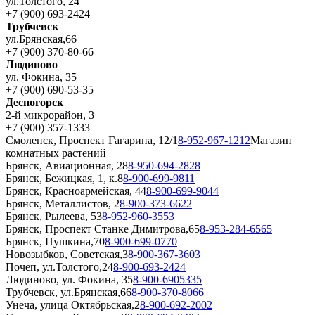
ул.Толстого, 24
+7 (900) 693-2424
Трубчевск
ул.Брянская,66
+7 (900) 370-80-66
Людиново
ул. Фокина, 35
+7 (900) 690-53-35
Десногорск
2-й микрорайон, 3
+7 (900) 357-1333
Смоленск, Проспект Гагарина, 12/1
8-952-967-1212
Магазин
комнатных растений
Брянск, Авиационная, 28
8-950-694-2828
Брянск, Бежицкая, 1, к.8
8-900-699-9811
Брянск, Красноармейская, 44
8-900-699-9044
Брянск, Металлистов, 2
8-900-373-6622
Брянск, Рылеева, 53
8-952-960-3553
Брянск, Проспект Станке Димитрова,65
8-953-284-6565
Брянск, Пушкина,70
8-900-699-0770
Новозыбков, Советская,3
8-900-367-3603
Почеп, ул.Толстого,24
8-900-693-2424
Людиново, ул. Фокина, 35
8-900-6905335
Трубчевск, ул.Брянская,66
8-900-370-8066
Унеча, улица Октябрьская,2
8-900-692-2002