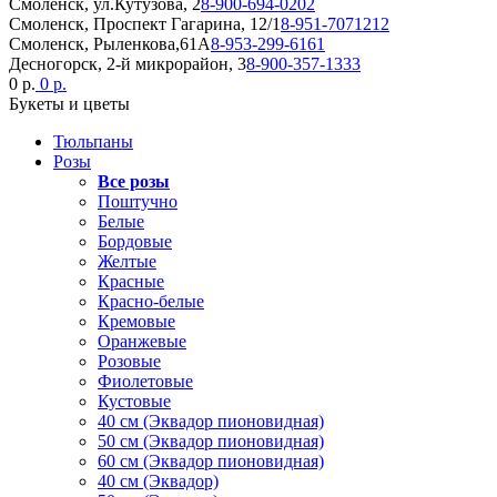
Смоленск, ул.Кутузова, 2
8-900-694-0202
Смоленск, Проспект Гагарина, 12/1
8-951-7071212
Смоленск, Рыленкова,61А
8-953-299-6161
Десногорск, 2-й микрорайон, 3
8-900-357-1333
0 р.
0 р.
Букеты и цветы
Тюльпаны
Розы
Все розы
Поштучно
Белые
Бордовые
Желтые
Красные
Красно-белые
Кремовые
Оранжевые
Розовые
Фиолетовые
Кустовые
40 см (Эквадор пионовидная)
50 см (Эквадор пионовидная)
60 см (Эквадор пионовидная)
40 см (Эквадор)