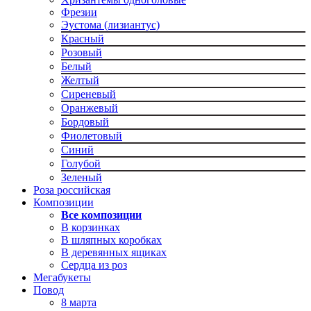
Фрезии
Эустома (лизиантус)
Красный
Розовый
Белый
Желтый
Сиреневый
Оранжевый
Бордовый
Фиолетовый
Синий
Голубой
Зеленый
Роза российская
Композиции
Все композиции
В корзинках
В шляпных коробках
В деревянных ящиках
Сердца из роз
Мегабукеты
Повод
8 марта