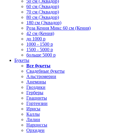
50 см (Эквадор)
60 см (Эквадор)
70 см (Эквадор)
80 см (Эквадор)
180 см (Эквадор)
Роза Кения Микс 60 см (Кения)
42 см (Кения)
до 1000 р
1000 - 1500 р
1500 - 5000 р
больше 5000 р
Букеты
Все букеты
Свадебные букеты
Альстромерии
Анемоны
Гвоздики
Герберы
Гиацинты
Гортензии
Ирисы
Каллы
Лилии
Нарциссы
Орхидеи