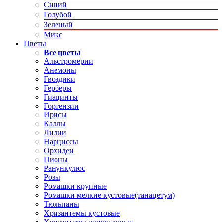
Синий
Голубой
Зеленый
Микс
Цветы
Все цветы
Альстромерии
Анемоны
Гвоздики
Герберы
Гиацинты
Гортензии
Ирисы
Каллы
Лилии
Нарциссы
Орхидеи
Пионы
Ранункулюс
Розы
Ромашки крупные
Ромашки мелкие кустовые(танацетум)
Тюльпаны
Хризантемы кустовые
Хризантемы одноголовые