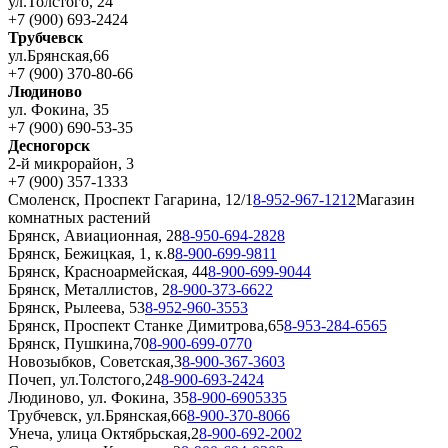
ул.Толстого, 24
+7 (900) 693-2424
Трубчевск
ул.Брянская,66
+7 (900) 370-80-66
Людиново
ул. Фокина, 35
+7 (900) 690-53-35
Десногорск
2-й микрорайон, 3
+7 (900) 357-1333
Смоленск, Проспект Гагарина, 12/1
8-952-967-1212
Магазин
комнатных растений
Брянск, Авиационная, 28
8-950-694-2828
Брянск, Бежицкая, 1, к.8
8-900-699-9811
Брянск, Красноармейская, 44
8-900-699-9044
Брянск, Металлистов, 2
8-900-373-6622
Брянск, Рылеева, 53
8-952-960-3553
Брянск, Проспект Станке Димитрова,65
8-953-284-6565
Брянск, Пушкина,70
8-900-699-0770
Новозыбков, Советская,3
8-900-367-3603
Почеп, ул.Толстого,24
8-900-693-2424
Людиново, ул. Фокина, 35
8-900-6905335
Трубчевск, ул.Брянская,66
8-900-370-8066
Унеча, улица Октябрьская,2
8-900-692-2002