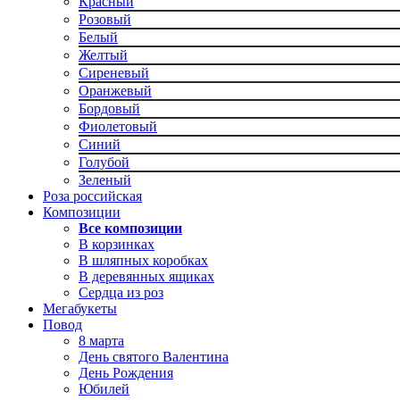
Красный
Розовый
Белый
Желтый
Сиреневый
Оранжевый
Бордовый
Фиолетовый
Синий
Голубой
Зеленый
Роза российская
Композиции
Все композиции
В корзинках
В шляпных коробках
В деревянных ящиках
Сердца из роз
Мегабукеты
Повод
8 марта
День святого Валентина
День Рождения
Юбилей