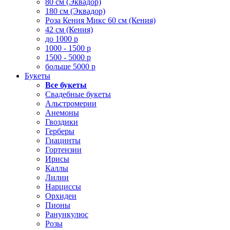
80 см (Эквадор)
180 см (Эквадор)
Роза Кения Микс 60 см (Кения)
42 см (Кения)
до 1000 р
1000 - 1500 р
1500 - 5000 р
больше 5000 р
Букеты
Все букеты
Свадебные букеты
Альстромерии
Анемоны
Гвоздики
Герберы
Гиацинты
Гортензии
Ирисы
Каллы
Лилии
Нарциссы
Орхидеи
Пионы
Ранункулюс
Розы