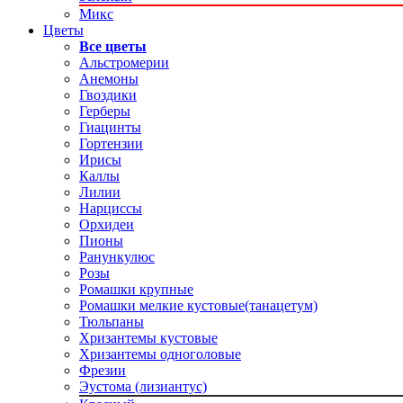
Микс
Цветы
Все цветы
Альстромерии
Анемоны
Гвоздики
Герберы
Гиацинты
Гортензии
Ирисы
Каллы
Лилии
Нарциссы
Орхидеи
Пионы
Ранункулюс
Розы
Ромашки крупные
Ромашки мелкие кустовые(танацетум)
Тюльпаны
Хризантемы кустовые
Хризантемы одноголовые
Фрезии
Эустома (лизиантус)