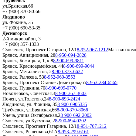
Трубчевск
ул.Брянская,66
+7 (900) 370-80-66
Людиново
ул. Фокина, 35
+7 (900) 690-53-35
Десногорск
2-й микрорайон, 3
+7 (900) 357-1333
Смоленск, Проспект Гагарина, 12/1
8-952-967-1212
Магазин ком
Брянск, Авиационная, 28
8-950-694-2828
Брянск, Бежицкая, 1, к.8
8-900-699-9811
Брянск, Красноармейская, 44
8-900-699-9044
Брянск, Металлистов, 2
8-900-373-6622
Брянск, Рылеева, 53
8-952-960-3553
Брянск, Проспект Станке Димитрова,65
8-953-284-6565
Брянск, Пушкина,70
8-900-699-0770
Новозыбков, Советская,3
8-900-367-3603
Почеп, ул.Толстого,24
8-900-693-2424
Людиново, ул. Фокина, 35
8-900-6905335
Трубчевск, ул.Брянская,66
8-900-370-8066
Унеча, улица Октябрьская,2
8-900-692-2002
Смоленск, ул.Кутузова, 2
8-900-694-0202
Смоленск, Проспект Гагарина, 12/1
8-951-7071212
Смоленск, Рыленкова,61А
8-953-299-6161