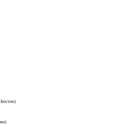
 Бостон)
ин)