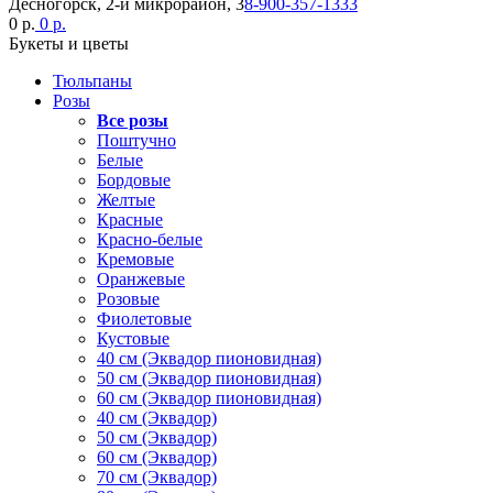
Десногорск, 2-й микрорайон, 3
8-900-357-1333
0 р.
0 р.
Букеты и цветы
Тюльпаны
Розы
Все розы
Поштучно
Белые
Бордовые
Желтые
Красные
Красно-белые
Кремовые
Оранжевые
Розовые
Фиолетовые
Кустовые
40 см (Эквадор пионовидная)
50 см (Эквадор пионовидная)
60 см (Эквадор пионовидная)
40 см (Эквадор)
50 см (Эквадор)
60 см (Эквадор)
70 см (Эквадор)