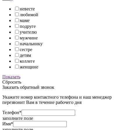
невесте
любимой
маме
подруге
учителю
мужчине
начальнику
сестре
детям
коллеге
женщине
Показать
Сбросить
Заказать обратный звонок
Укажите номер контактного телефона и наш менеджер
перезвонит Вам в течение рабочего дня
Телефон*
заполните поле
Имя*
заполните поле