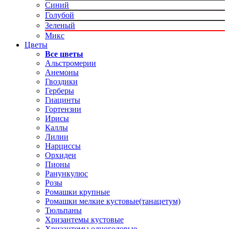
Синий
Голубой
Зеленый
Микс
Цветы
Все цветы
Альстромерии
Анемоны
Гвоздики
Герберы
Гиацинты
Гортензии
Ирисы
Каллы
Лилии
Нарциссы
Орхидеи
Пионы
Ранункулюс
Розы
Ромашки крупные
Ромашки мелкие кустовые(танацетум)
Тюльпаны
Хризантемы кустовые
Хризантемы одноголовые