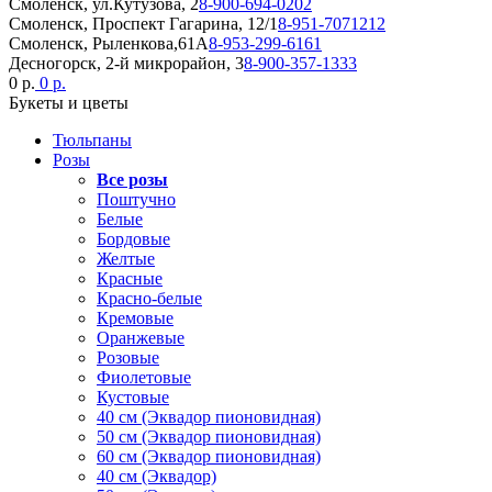
Смоленск, ул.Кутузова, 2
8-900-694-0202
Смоленск, Проспект Гагарина, 12/1
8-951-7071212
Смоленск, Рыленкова,61А
8-953-299-6161
Десногорск, 2-й микрорайон, 3
8-900-357-1333
0 р.
0 р.
Букеты и цветы
Тюльпаны
Розы
Все розы
Поштучно
Белые
Бордовые
Желтые
Красные
Красно-белые
Кремовые
Оранжевые
Розовые
Фиолетовые
Кустовые
40 см (Эквадор пионовидная)
50 см (Эквадор пионовидная)
60 см (Эквадор пионовидная)
40 см (Эквадор)