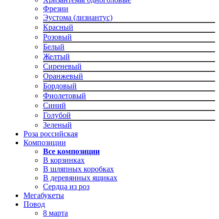
Фрезии
Эустома (лизиантус)
Красный
Розовый
Белый
Желтый
Сиреневый
Оранжевый
Бордовый
Фиолетовый
Синий
Голубой
Зеленый
Роза российская
Композиции
Все композиции
В корзинках
В шляпных коробках
В деревянных ящиках
Сердца из роз
Мегабукеты
Повод
8 марта