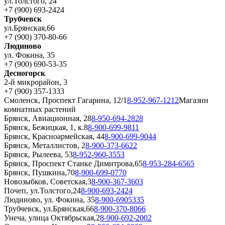
ул.Толстого, 24
+7 (900) 693-2424
Трубчевск
ул.Брянская,66
+7 (900) 370-80-66
Людиново
ул. Фокина, 35
+7 (900) 690-53-35
Десногорск
2-й микрорайон, 3
+7 (900) 357-1333
Смоленск, Проспект Гагарина, 12/1
8-952-967-1212
Магазин
комнатных растений
Брянск, Авиационная, 28
8-950-694-2828
Брянск, Бежицкая, 1, к.8
8-900-699-9811
Брянск, Красноармейская, 44
8-900-699-9044
Брянск, Металлистов, 2
8-900-373-6622
Брянск, Рылеева, 53
8-952-960-3553
Брянск, Проспект Станке Димитрова,65
8-953-284-6565
Брянск, Пушкина,70
8-900-699-0770
Новозыбков, Советская,3
8-900-367-3603
Почеп, ул.Толстого,24
8-900-693-2424
Людиново, ул. Фокина, 35
8-900-6905335
Трубчевск, ул.Брянская,66
8-900-370-8066
Унеча, улица Октябрьская,2
8-900-692-2002