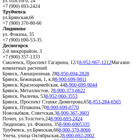
ул.Толстого, 24
+7 (900) 693-2424
Трубчевск
ул.Брянская,66
+7 (900) 370-80-66
Людиново
ул. Фокина, 35
+7 (900) 690-53-35
Десногорск
2-й микрорайон, 3
+7 (900) 357-1333
Смоленск, Проспект Гагарина, 12/1
8-952-967-1212
Магазин
комнатных растений
Брянск, Авиационная, 28
8-950-694-2828
Брянск, Бежицкая, 1, к.8
8-900-699-9811
Брянск, Красноармейская, 44
8-900-699-9044
Брянск, Металлистов, 2
8-900-373-6622
Брянск, Рылеева, 53
8-952-960-3553
Брянск, Проспект Станке Димитрова,65
8-953-284-6565
Брянск, Пушкина,70
8-900-699-0770
Новозыбков, Советская,3
8-900-367-3603
Почеп, ул.Толстого,24
8-900-693-2424
Людиново, ул. Фокина, 35
8-900-6905335
Трубчевск, ул.Брянская,66
8-900-370-8066
Унеча, улица Октябрьская,2
8-900-692-2002