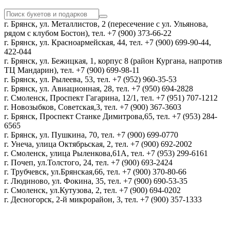
г. Брянск, ул. Металлистов, 2 (пересечение с ул. Ульянова,
рядом с клубом Бостон), тел. +7 (900) 373-66-22
г. Брянск, ул. Красноармейская, 44, тел. +7 (900) 699-90-44,
422-044
г. Брянск, ул. Бежицкая, 1, корпус 8 (район Кургана, напротив
ТЦ Мандарин), тел. +7 (900) 699-98-11
г. Брянск, ул. Рылеева, 53, тел. +7 (952) 960-35-53
г. Брянск, ул. Авиационная, 28, тел. +7 (950) 694-2828
г. Смоленск, Проспект Гагарина, 12/1, тел. +7 (951) 707-1212
г. Новозыбков, Советская,3, тел. +7 (900) 367-3603
г. Брянск, Проспект Станке Димитрова,65, тел. +7 (953) 284-
6565
г. Брянск, ул. Пушкина, 70, тел. +7 (900) 699-0770
г. Унеча, улица Октябрьская, 2, тел. +7 (900) 692-2002
г. Смоленск, улица Рыленкова,61А, тел. +7 (953) 299-6161
г. Почеп, ул.Толстого, 24, тел. +7 (900) 693-2424
г. Трубчевск, ул.Брянская,66, тел. +7 (900) 370-80-66
г. Людиново, ул. Фокина, 35, тел. +7 (900) 690-53-35
г. Смоленск, ул.Кутузова, 2, тел. +7 (900) 694-0202
г. Десногорск, 2-й микрорайон, 3, тел. +7 (900) 357-1333
Политика конфиденциальности