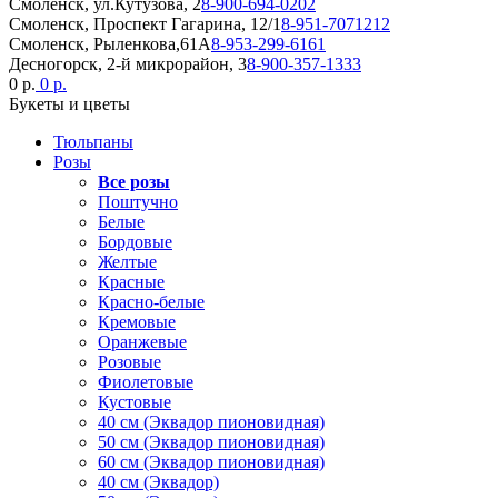
Смоленск, ул.Кутузова, 2
8-900-694-0202
Смоленск, Проспект Гагарина, 12/1
8-951-7071212
Смоленск, Рыленкова,61А
8-953-299-6161
Десногорск, 2-й микрорайон, 3
8-900-357-1333
0 р.
0 р.
Букеты и цветы
Тюльпаны
Розы
Все розы
Поштучно
Белые
Бордовые
Желтые
Красные
Красно-белые
Кремовые
Оранжевые
Розовые
Фиолетовые
Кустовые
40 см (Эквадор пионовидная)
50 см (Эквадор пионовидная)
60 см (Эквадор пионовидная)
40 см (Эквадор)