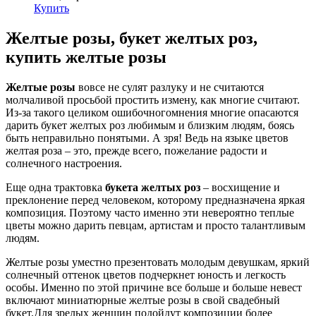
Купить
Желтые розы, букет желтых роз,
купить желтые розы
Желтые розы
вовсе не сулят разлуку и не считаются
молчаливой просьбой простить измену, как многие считают.
Из-за такого целиком ошибочногомнения многие опасаются
дарить букет желтых роз любимым и близким людям, боясь
быть неправильно понятыми. А зря! Ведь на языке цветов
желтая роза – это, прежде всего, пожелание радости и
солнечного настроения.
Еще одна трактовка
букета желтых роз
– восхищение и
преклонение перед человеком, которому предназначена яркая
композиция. Поэтому часто именно эти невероятно теплые
цветы можно дарить певцам, артистам и просто талантливым
людям.
Желтые розы уместно презентовать молодым девушкам, яркий
солнечный оттенок цветов подчеркнет юность и легкость
особы. Именно по этой причине все больше и больше невест
включают миниатюрные желтые розы в свой свадебный
букет.Для зрелых женщин подойдут композиции более