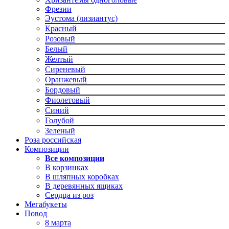
Фрезии
Эустома (лизиантус)
Красный
Розовый
Белый
Желтый
Сиреневый
Оранжевый
Бордовый
Фиолетовый
Синий
Голубой
Зеленый
Роза российская
Композиции
Все композиции
В корзинках
В шляпных коробках
В деревянных ящиках
Сердца из роз
Мегабукеты
Повод
8 марта