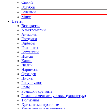
Синий
Голубой
Зеленый
Микс
Цветы
Все цветы
Альстромерии
Анемоны
Гвоздики
Герберы
Гиацинты
Гортензии
Ирисы
Каллы
Лилии
Нарциссы
Орхидеи
Пионы
Ранункулюс
Розы
Ромашки крупные
Ромашки мелкие кустовые(танацетум)
Тюльпаны
Хризантемы кустовые
Хризантемы одноголовые