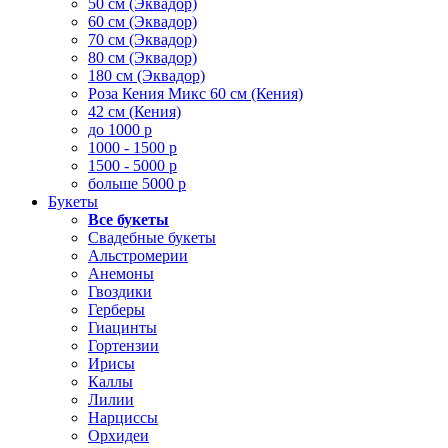
50 см (Эквадор)
60 см (Эквадор)
70 см (Эквадор)
80 см (Эквадор)
180 см (Эквадор)
Роза Кения Микс 60 см (Кения)
42 см (Кения)
до 1000 р
1000 - 1500 р
1500 - 5000 р
больше 5000 р
Букеты
Все букеты
Свадебные букеты
Альстромерии
Анемоны
Гвоздики
Герберы
Гиацинты
Гортензии
Ирисы
Каллы
Лилии
Нарциссы
Орхидеи