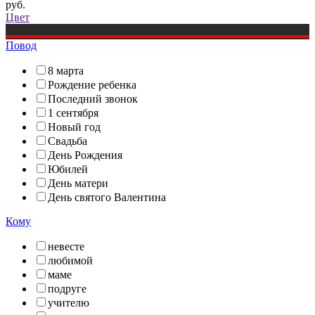
руб.
Цвет
Повод
8 марта
Рождение ребенка
Последний звонок
1 сентября
Новый год
Свадьба
День Рождения
Юбилей
День матери
День святого Валентина
Кому
невесте
любимой
маме
подруге
учителю