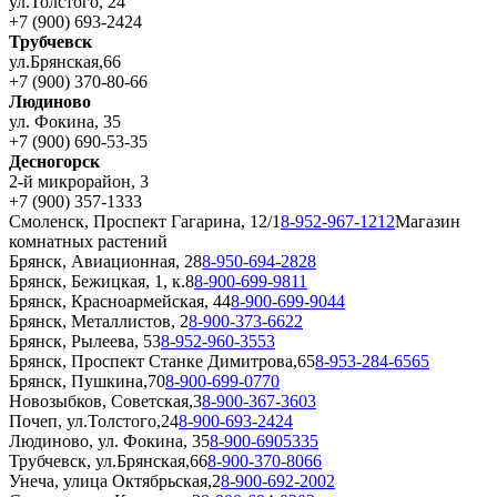
ул.Толстого, 24
+7 (900) 693-2424
Трубчевск
ул.Брянская,66
+7 (900) 370-80-66
Людиново
ул. Фокина, 35
+7 (900) 690-53-35
Десногорск
2-й микрорайон, 3
+7 (900) 357-1333
Смоленск, Проспект Гагарина, 12/1
8-952-967-1212
Магазин
комнатных растений
Брянск, Авиационная, 28
8-950-694-2828
Брянск, Бежицкая, 1, к.8
8-900-699-9811
Брянск, Красноармейская, 44
8-900-699-9044
Брянск, Металлистов, 2
8-900-373-6622
Брянск, Рылеева, 53
8-952-960-3553
Брянск, Проспект Станке Димитрова,65
8-953-284-6565
Брянск, Пушкина,70
8-900-699-0770
Новозыбков, Советская,3
8-900-367-3603
Почеп, ул.Толстого,24
8-900-693-2424
Людиново, ул. Фокина, 35
8-900-6905335
Трубчевск, ул.Брянская,66
8-900-370-8066
Унеча, улица Октябрьская,2
8-900-692-2002