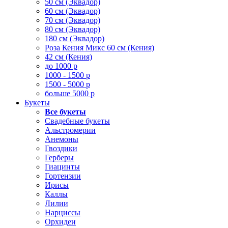
50 см (Эквадор)
60 см (Эквадор)
70 см (Эквадор)
80 см (Эквадор)
180 см (Эквадор)
Роза Кения Микс 60 см (Кения)
42 см (Кения)
до 1000 р
1000 - 1500 р
1500 - 5000 р
больше 5000 р
Букеты
Все букеты
Свадебные букеты
Альстромерии
Анемоны
Гвоздики
Герберы
Гиацинты
Гортензии
Ирисы
Каллы
Лилии
Нарциссы
Орхидеи