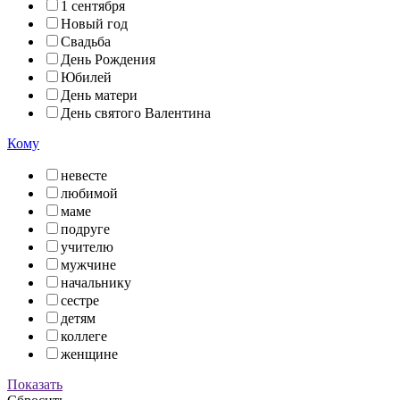
1 сентября
Новый год
Свадьба
День Рождения
Юбилей
День матери
День святого Валентина
Кому
невесте
любимой
маме
подруге
учителю
мужчине
начальнику
сестре
детям
коллеге
женщине
Показать