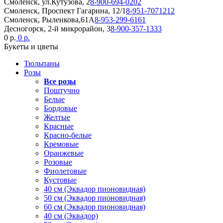
Смоленск, ул.Кутузова, 2
8-900-694-0202
Смоленск, Проспект Гагарина, 12/1
8-951-7071212
Смоленск, Рыленкова,61А
8-953-299-6161
Десногорск, 2-й микрорайон, 3
8-900-357-1333
0 р.
0 р.
Букеты и цветы
Тюльпаны
Розы
Все розы
Поштучно
Белые
Бордовые
Желтые
Красные
Красно-белые
Кремовые
Оранжевые
Розовые
Фиолетовые
Кустовые
40 см (Эквадор пионовидная)
50 см (Эквадор пионовидная)
60 см (Эквадор пионовидная)
40 см (Эквадор)