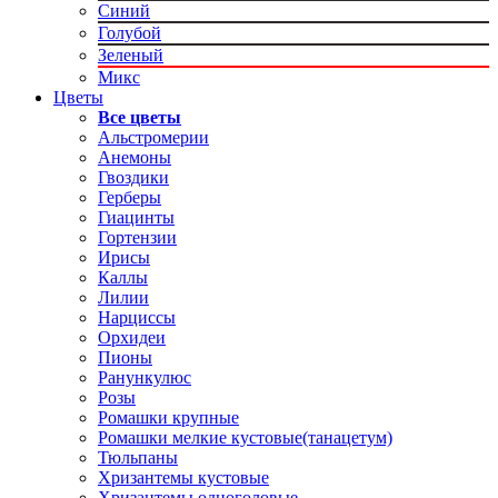
Синий
Голубой
Зеленый
Микс
Цветы
Все цветы
Альстромерии
Анемоны
Гвоздики
Герберы
Гиацинты
Гортензии
Ирисы
Каллы
Лилии
Нарциссы
Орхидеи
Пионы
Ранункулюс
Розы
Ромашки крупные
Ромашки мелкие кустовые(танацетум)
Тюльпаны
Хризантемы кустовые
Хризантемы одноголовые