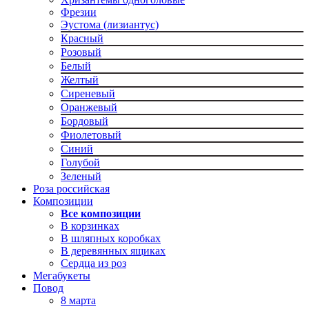
Фрезии
Эустома (лизиантус)
Красный
Розовый
Белый
Желтый
Сиреневый
Оранжевый
Бордовый
Фиолетовый
Синий
Голубой
Зеленый
Роза российская
Композиции
Все композиции
В корзинках
В шляпных коробках
В деревянных ящиках
Сердца из роз
Мегабукеты
Повод
8 марта