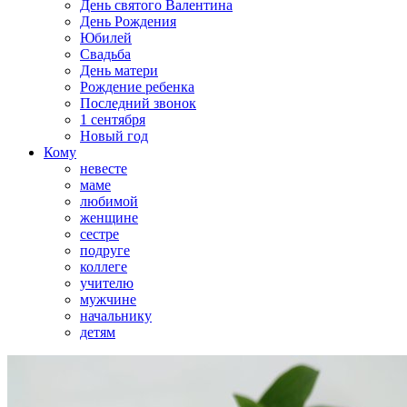
День святого Валентина
День Рождения
Юбилей
Свадьба
День матери
Рождение ребенка
Последний звонок
1 сентября
Новый год
Кому
невесте
маме
любимой
женщине
сестре
подруге
коллеге
учителю
мужчине
начальнику
детям