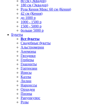
80 см (Эквадор)
180 см (Эквадор)
Роза Кения Микс 60 см (Кения)
42 см (Кения)
до 1000 р
1000 - 1500 р
1500 - 5000 р
больше 5000 р
Букеты
Все букеты
Свадебные букеты
Альстромерии
Анемоны
Гвоздики
Герберы
Гиацинты
Гортензии
Ирисы
Каллы
Лилии
Нарциссы
Орхидеи
Пионы
Ранункулюс
Розы