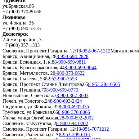
Трубчевск
ул.Брянская,66
+7 (900) 370-80-66
Людиново
ул. Фокина, 35
+7 (900) 690-53-35
Десногорск
2-й микрорайон, 3
+7 (900) 357-1333
Смоленск, Проспект Гагарина, 12/1
8-952-967-1212
Магазин ком
Брянск, Авиационная, 28
8-950-694-2828
Брянск, Бежицкая, 1, к.8
8-900-699-9811
Брянск, Красноармейская, 44
8-900-699-9044
Брянск, Металлистов, 2
8-900-373-6622
Брянск, Рылеева, 53
8-952-960-3553
Брянск, Проспект Станке Димитрова,65
8-953-284-6565
Брянск, Пушкина,70
8-900-699-0770
Новозыбков, Советская,3
8-900-367-3603
Почеп, ул.Толстого,24
8-900-693-2424
Людиново, ул. Фокина, 35
8-900-6905335
Трубчевск, ул.Брянская,66
8-900-370-8066
Унеча, улица Октябрьская,2
8-900-692-2002
Смоленск, ул.Кутузова, 2
8-900-694-0202
Смоленск, Проспект Гагарина, 12/1
8-951-7071212
Смоленск, Рыленкова,61А
8-953-299-6161