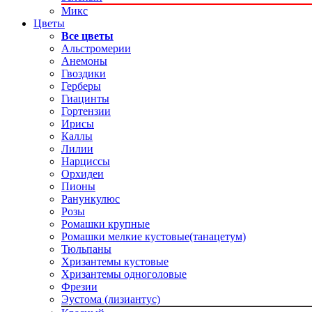
Микс
Цветы
Все цветы
Альстромерии
Анемоны
Гвоздики
Герберы
Гиацинты
Гортензии
Ирисы
Каллы
Лилии
Нарциссы
Орхидеи
Пионы
Ранункулюс
Розы
Ромашки крупные
Ромашки мелкие кустовые(танацетум)
Тюльпаны
Хризантемы кустовые
Хризантемы одноголовые
Фрезии
Эустома (лизиантус)