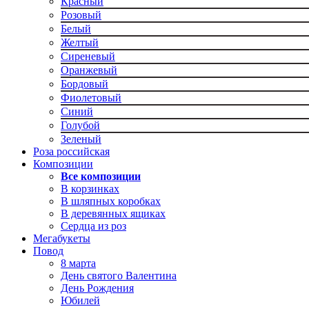
Красный
Розовый
Белый
Желтый
Сиреневый
Оранжевый
Бордовый
Фиолетовый
Синий
Голубой
Зеленый
Роза российская
Композиции
Все композиции
В корзинках
В шляпных коробках
В деревянных ящиках
Сердца из роз
Мегабукеты
Повод
8 марта
День святого Валентина
День Рождения
Юбилей