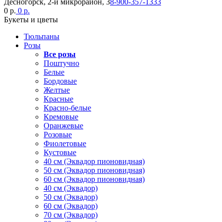
Десногорск, 2-й микрорайон, 3
8-900-357-1333
0 р.
0 р.
Букеты и цветы
Тюльпаны
Розы
Все розы
Поштучно
Белые
Бордовые
Желтые
Красные
Красно-белые
Кремовые
Оранжевые
Розовые
Фиолетовые
Кустовые
40 см (Эквадор пионовидная)
50 см (Эквадор пионовидная)
60 см (Эквадор пионовидная)
40 см (Эквадор)
50 см (Эквадор)
60 см (Эквадор)
70 см (Эквадор)