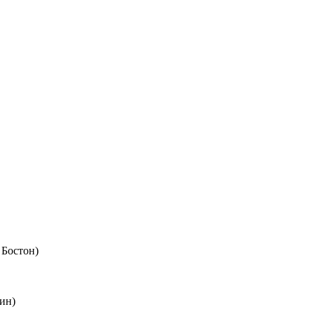
 Бостон)
ин)