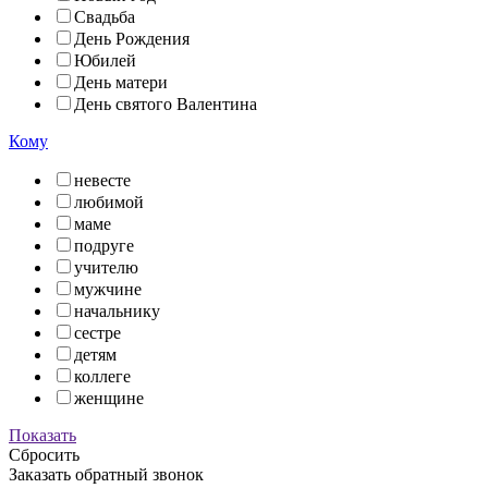
Свадьба
День Рождения
Юбилей
День матери
День святого Валентина
Кому
невесте
любимой
маме
подруге
учителю
мужчине
начальнику
сестре
детям
коллеге
женщине
Показать
Сбросить
Заказать обратный звонок