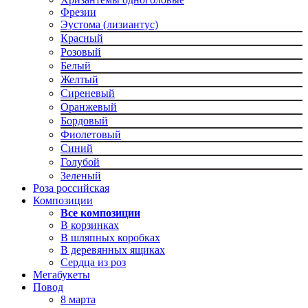
Фрезии
Эустома (лизиантус)
Красный
Розовый
Белый
Желтый
Сиреневый
Оранжевый
Бордовый
Фиолетовый
Синий
Голубой
Зеленый
Роза российская
Композиции
Все композиции
В корзинках
В шляпных коробках
В деревянных ящиках
Сердца из роз
Мегабукеты
Повод
8 марта