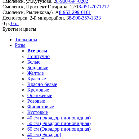
Смоленск, ул.Кутузова, 2
8-900-694-0202
Смоленск, Проспект Гагарина, 12/1
8-951-7071212
Смоленск, Рыленкова,61А
8-953-299-6161
Десногорск, 2-й микрорайон, 3
8-900-357-1333
0 р.
0 р.
Букеты и цветы
Тюльпаны
Розы
Все розы
Поштучно
Белые
Бордовые
Желтые
Красные
Красно-белые
Кремовые
Оранжевые
Розовые
Фиолетовые
Кустовые
40 см (Эквадор пионовидная)
50 см (Эквадор пионовидная)
60 см (Эквадор пионовидная)
40 см (Эквадор)