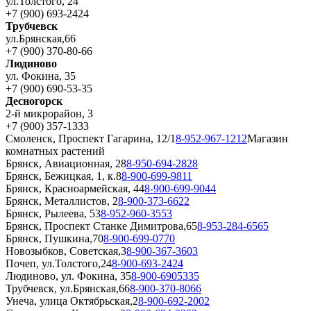
ул.Толстого, 24
+7 (900) 693-2424
Трубчевск
ул.Брянская,66
+7 (900) 370-80-66
Людиново
ул. Фокина, 35
+7 (900) 690-53-35
Десногорск
2-й микрорайон, 3
+7 (900) 357-1333
Смоленск, Проспект Гагарина, 12/1
8-952-967-1212
Магазин
комнатных растений
Брянск, Авиационная, 28
8-950-694-2828
Брянск, Бежицкая, 1, к.8
8-900-699-9811
Брянск, Красноармейская, 44
8-900-699-9044
Брянск, Металлистов, 2
8-900-373-6622
Брянск, Рылеева, 53
8-952-960-3553
Брянск, Проспект Станке Димитрова,65
8-953-284-6565
Брянск, Пушкина,70
8-900-699-0770
Новозыбков, Советская,3
8-900-367-3603
Почеп, ул.Толстого,24
8-900-693-2424
Людиново, ул. Фокина, 35
8-900-6905335
Трубчевск, ул.Брянская,66
8-900-370-8066
Унеча, улица Октябрьская,2
8-900-692-2002