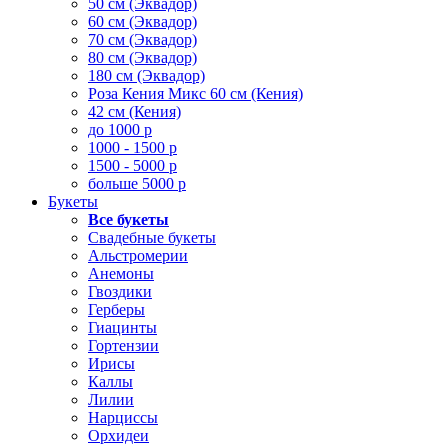
50 см (Эквадор)
60 см (Эквадор)
70 см (Эквадор)
80 см (Эквадор)
180 см (Эквадор)
Роза Кения Микс 60 см (Кения)
42 см (Кения)
до 1000 р
1000 - 1500 р
1500 - 5000 р
больше 5000 р
Букеты
Все букеты
Свадебные букеты
Альстромерии
Анемоны
Гвоздики
Герберы
Гиацинты
Гортензии
Ирисы
Каллы
Лилии
Нарциссы
Орхидеи