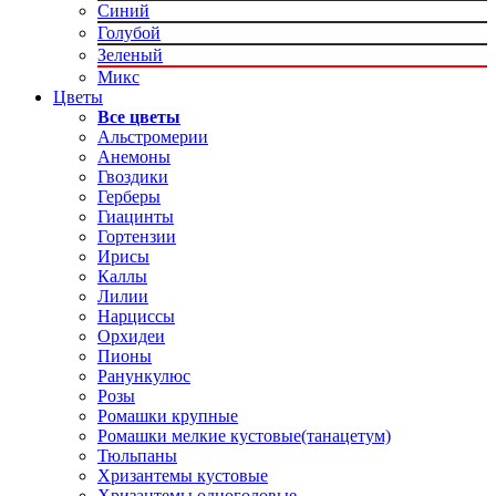
Синий
Голубой
Зеленый
Микс
Цветы
Все цветы
Альстромерии
Анемоны
Гвоздики
Герберы
Гиацинты
Гортензии
Ирисы
Каллы
Лилии
Нарциссы
Орхидеи
Пионы
Ранункулюс
Розы
Ромашки крупные
Ромашки мелкие кустовые(танацетум)
Тюльпаны
Хризантемы кустовые
Хризантемы одноголовые