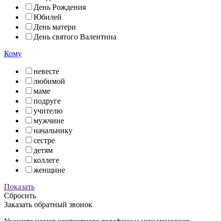
День Рождения
Юбилей
День матери
День святого Валентина
Кому
невесте
любимой
маме
подруге
учителю
мужчине
начальнику
сестре
детям
коллеге
женщине
Показать
Сбросить
Заказать обратный звонок