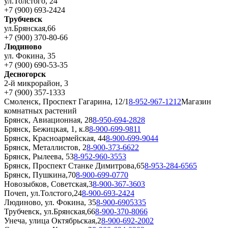
ул.Толстого, 24
+7 (900) 693-2424
Трубчевск
ул.Брянская,66
+7 (900) 370-80-66
Людиново
ул. Фокина, 35
+7 (900) 690-53-35
Десногорск
2-й микрорайон, 3
+7 (900) 357-1333
Смоленск, Проспект Гагарина, 12/1
8-952-967-1212
Магазин
комнатных растений
Брянск, Авиационная, 28
8-950-694-2828
Брянск, Бежицкая, 1, к.8
8-900-699-9811
Брянск, Красноармейская, 44
8-900-699-9044
Брянск, Металлистов, 2
8-900-373-6622
Брянск, Рылеева, 53
8-952-960-3553
Брянск, Проспект Станке Димитрова,65
8-953-284-6565
Брянск, Пушкина,70
8-900-699-0770
Новозыбков, Советская,3
8-900-367-3603
Почеп, ул.Толстого,24
8-900-693-2424
Людиново, ул. Фокина, 35
8-900-6905335
Трубчевск, ул.Брянская,66
8-900-370-8066
Унеча, улица Октябрьская,2
8-900-692-2002