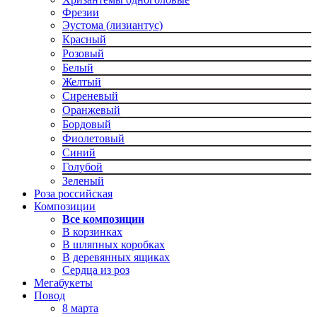
Фрезии
Эустома (лизиантус)
Красный
Розовый
Белый
Желтый
Сиреневый
Оранжевый
Бордовый
Фиолетовый
Синий
Голубой
Зеленый
Роза российская
Композиции
Все композиции
В корзинках
В шляпных коробках
В деревянных ящиках
Сердца из роз
Мегабукеты
Повод
8 марта