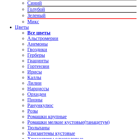
Синий
Голубой
Зеленый
Микс
Цветы
Все цветы
Альстромерии
Анемоны
Гвоздики
Герберы
Гиацинты
Гортензии
Ирисы
Каллы
Лилии
Нарциссы
Орхидеи
Пионы
Ранункулюс
Розы
Ромашки крупные
Ромашки мелкие кустовые(танацетум)
Тюльпаны
Хризантемы кустовые
Хризантемы одноголовые