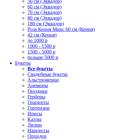
50 см (Эквадор)
60 см (Эквадор)
70 см (Эквадор)
80 см (Эквадор)
180 см (Эквадор)
Роза Кения Микс 60 см (Кения)
42 см (Кения)
до 1000 р
1000 - 1500 р
1500 - 5000 р
больше 5000 р
Букеты
Все букеты
Свадебные букеты
Альстромерии
Анемоны
Гвоздики
Герберы
Гиацинты
Гортензии
Ирисы
Каллы
Лилии
Нарциссы
Орхидеи