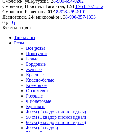
Смоленск, ул.Кутузова, 2
8-900-694-0202
Смоленск, Проспект Гагарина, 12/1
8-951-7071212
Смоленск, Рыленкова,61А
8-953-299-6161
Десногорск, 2-й микрорайон, 3
8-900-357-1333
0 р.
0 р.
Букеты и цветы
Тюльпаны
Розы
Все розы
Поштучно
Белые
Бордовые
Желтые
Красные
Красно-белые
Кремовые
Оранжевые
Розовые
Фиолетовые
Кустовые
40 см (Эквадор пионовидная)
50 см (Эквадор пионовидная)
60 см (Эквадор пионовидная)
40 см (Эквадор)