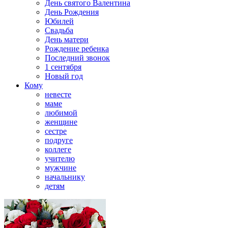
День святого Валентина
День Рождения
Юбилей
Свадьба
День матери
Рождение ребенка
Последний звонок
1 сентября
Новый год
Кому
невесте
маме
любимой
женщине
сестре
подруге
коллеге
учителю
мужчине
начальнику
детям