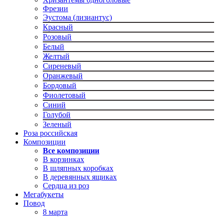
Фрезии
Эустома (лизиантус)
Красный
Розовый
Белый
Желтый
Сиреневый
Оранжевый
Бордовый
Фиолетовый
Синий
Голубой
Зеленый
Роза российская
Композиции
Все композиции
В корзинках
В шляпных коробках
В деревянных ящиках
Сердца из роз
Мегабукеты
Повод
8 марта