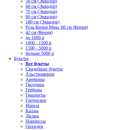
50 см (Эквадор)
60 см (Эквадор)
70 см (Эквадор)
80 см (Эквадор)
180 см (Эквадор)
Роза Кения Микс 60 см (Кения)
42 см (Кения)
до 1000 р
1000 - 1500 р
1500 - 5000 р
больше 5000 р
Букеты
Все букеты
Свадебные букеты
Альстромерии
Анемоны
Гвоздики
Герберы
Гиацинты
Гортензии
Ирисы
Каллы
Лилии
Нарциссы
Орхидеи