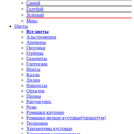
Синий
Голубой
Зеленый
Микс
Цветы
Все цветы
Альстромерии
Анемоны
Гвоздики
Герберы
Гиацинты
Гортензии
Ирисы
Каллы
Лилии
Нарциссы
Орхидеи
Пионы
Ранункулюс
Розы
Ромашки крупные
Ромашки мелкие кустовые(танацетум)
Тюльпаны
Хризантемы кустовые
Хризантемы одноголовые