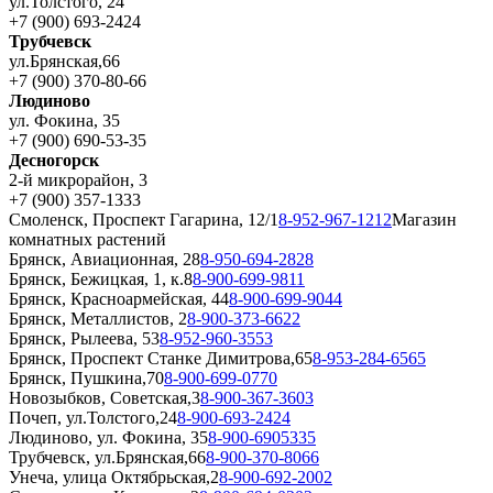
ул.Толстого, 24
+7 (900) 693-2424
Трубчевск
ул.Брянская,66
+7 (900) 370-80-66
Людиново
ул. Фокина, 35
+7 (900) 690-53-35
Десногорск
2-й микрорайон, 3
+7 (900) 357-1333
Смоленск, Проспект Гагарина, 12/1
8-952-967-1212
Магазин
комнатных растений
Брянск, Авиационная, 28
8-950-694-2828
Брянск, Бежицкая, 1, к.8
8-900-699-9811
Брянск, Красноармейская, 44
8-900-699-9044
Брянск, Металлистов, 2
8-900-373-6622
Брянск, Рылеева, 53
8-952-960-3553
Брянск, Проспект Станке Димитрова,65
8-953-284-6565
Брянск, Пушкина,70
8-900-699-0770
Новозыбков, Советская,3
8-900-367-3603
Почеп, ул.Толстого,24
8-900-693-2424
Людиново, ул. Фокина, 35
8-900-6905335
Трубчевск, ул.Брянская,66
8-900-370-8066
Унеча, улица Октябрьская,2
8-900-692-2002