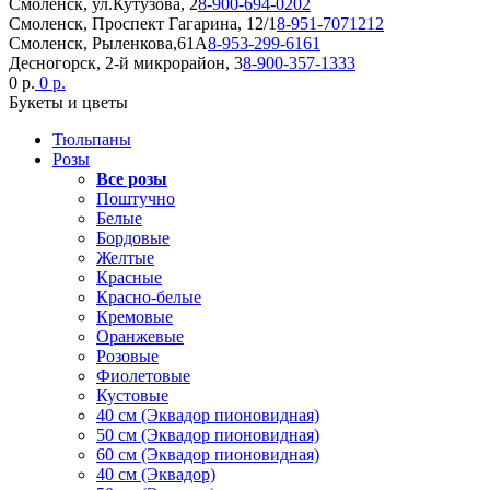
Смоленск, ул.Кутузова, 2
8-900-694-0202
Смоленск, Проспект Гагарина, 12/1
8-951-7071212
Смоленск, Рыленкова,61А
8-953-299-6161
Десногорск, 2-й микрорайон, 3
8-900-357-1333
0 р.
0 р.
Букеты и цветы
Тюльпаны
Розы
Все розы
Поштучно
Белые
Бордовые
Желтые
Красные
Красно-белые
Кремовые
Оранжевые
Розовые
Фиолетовые
Кустовые
40 см (Эквадор пионовидная)
50 см (Эквадор пионовидная)
60 см (Эквадор пионовидная)
40 см (Эквадор)