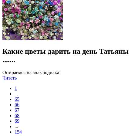
Какие цветы дарить на день Татьяны
.......
Опираемся на знак зодиака
Читать
1
...
65
66
67
68
69
...
154