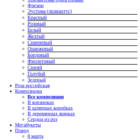
Фрезии
Эустома (лизиантус)
Красный
Розовый
Белый
Желтый
Сиреневый
Оранжевый
Бордовый
Фиолетовый
Синий
Голубой
Зеленый
Роза российская
Композиции
Все композиции
В корзинках
В шляпных коробках
В деревянных ящиках
Сердца из роз
Мегабукеты
Повод
8 марта