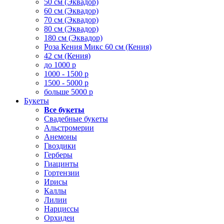
50 см (Эквадор)
60 см (Эквадор)
70 см (Эквадор)
80 см (Эквадор)
180 см (Эквадор)
Роза Кения Микс 60 см (Кения)
42 см (Кения)
до 1000 р
1000 - 1500 р
1500 - 5000 р
больше 5000 р
Букеты
Все букеты
Свадебные букеты
Альстромерии
Анемоны
Гвоздики
Герберы
Гиацинты
Гортензии
Ирисы
Каллы
Лилии
Нарциссы
Орхидеи