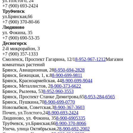
ул.Толстого, 24
+7 (900) 693-2424
Трубчевск
ул.Брянская,66
+7 (900) 370-80-66
Людиново
ул. Фокина, 35
+7 (900) 690-53-35
Десногорск
2-й микрорайон, 3
+7 (900) 357-1333
Смоленск, Проспект Гагарина, 12/1
8-952-967-1212
Магазин
комнатных растений
Брянск, Авиационная, 28
8-950-694-2828
Брянск, Бежицкая, 1, к.8
8-900-699-9811
Брянск, Красноармейская, 44
8-900-699-9044
Брянск, Металлистов, 2
8-900-373-6622
Брянск, Рылеева, 53
8-952-960-3553
Брянск, Проспект Станке Димитрова,65
8-953-284-6565
Брянск, Пушкина,70
8-900-699-0770
Новозыбков, Советская,3
8-900-367-3603
Почеп, ул.Толстого,24
8-900-693-2424
Людиново, ул. Фокина, 35
8-900-6905335
Трубчевск, ул.Брянская,66
8-900-370-8066
Унеча, улица Октябрьская,2
8-900-692-2002