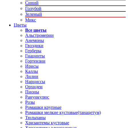
Синий
Голубой
Зеленый
Микс
Цветы
Все цветы
Альстромерии
Анемоны
Гвоздики
Герберы
Гиацинты
Гортензии
Ирисы
Каллы
Лилии
Нарциссы
Орхидеи
Пионы
Ранункулюс
Розы
Ромашки крупные
Ромашки мелкие кустовые(танацетум)
Тюльпаны
Хризантемы кустовые
Хризантемы одноголовые