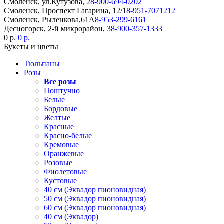
Смоленск, ул.Кутузова, 2
8-900-694-0202
Смоленск, Проспект Гагарина, 12/1
8-951-7071212
Смоленск, Рыленкова,61А
8-953-299-6161
Десногорск, 2-й микрорайон, 3
8-900-357-1333
0 р.
0 р.
Букеты и цветы
Тюльпаны
Розы
Все розы
Поштучно
Белые
Бордовые
Желтые
Красные
Красно-белые
Кремовые
Оранжевые
Розовые
Фиолетовые
Кустовые
40 см (Эквадор пионовидная)
50 см (Эквадор пионовидная)
60 см (Эквадор пионовидная)
40 см (Эквадор)