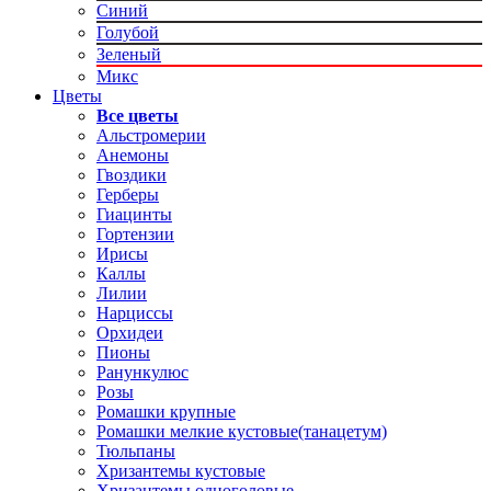
Синий
Голубой
Зеленый
Микс
Цветы
Все цветы
Альстромерии
Анемоны
Гвоздики
Герберы
Гиацинты
Гортензии
Ирисы
Каллы
Лилии
Нарциссы
Орхидеи
Пионы
Ранункулюс
Розы
Ромашки крупные
Ромашки мелкие кустовые(танацетум)
Тюльпаны
Хризантемы кустовые
Хризантемы одноголовые