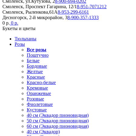
Смоленск, ул.Кутузова, 2
8-900-694-0202
Смоленск, Проспект Гагарина, 12/1
8-951-7071212
Смоленск, Рыленкова,61А
8-953-299-6161
Десногорск, 2-й микрорайон, 3
8-900-357-1333
0 р.
0 р.
Букеты и цветы
Тюльпаны
Розы
Все розы
Поштучно
Белые
Бордовые
Желтые
Красные
Красно-белые
Кремовые
Оранжевые
Розовые
Фиолетовые
Кустовые
40 см (Эквадор пионовидная)
50 см (Эквадор пионовидная)
60 см (Эквадор пионовидная)
40 см (Эквадор)