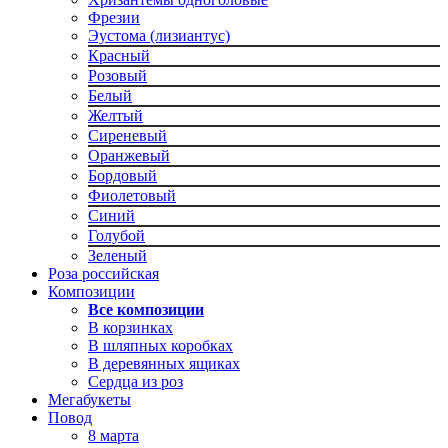
Фрезии
Эустома (лизиантус)
Красный
Розовый
Белый
Желтый
Сиреневый
Оранжевый
Бордовый
Фиолетовый
Синий
Голубой
Зеленый
Роза российская
Композиции
Все композиции
В корзинках
В шляпных коробках
В деревянных ящиках
Сердца из роз
Мегабукеты
Повод
8 марта