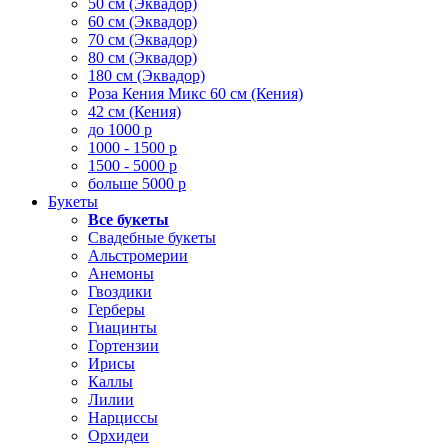
50 см (Эквадор)
60 см (Эквадор)
70 см (Эквадор)
80 см (Эквадор)
180 см (Эквадор)
Роза Кения Микс 60 см (Кения)
42 см (Кения)
до 1000 р
1000 - 1500 р
1500 - 5000 р
больше 5000 р
Букеты
Все букеты
Свадебные букеты
Альстромерии
Анемоны
Гвоздики
Герберы
Гиацинты
Гортензии
Ирисы
Каллы
Лилии
Нарциссы
Орхидеи