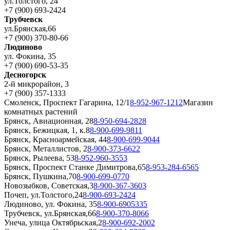
ул.Толстого, 24
+7 (900) 693-2424
Трубчевск
ул.Брянская,66
+7 (900) 370-80-66
Людиново
ул. Фокина, 35
+7 (900) 690-53-35
Десногорск
2-й микрорайон, 3
+7 (900) 357-1333
Смоленск, Проспект Гагарина, 12/1
8-952-967-1212
Магазин
комнатных растений
Брянск, Авиационная, 28
8-950-694-2828
Брянск, Бежицкая, 1, к.8
8-900-699-9811
Брянск, Красноармейская, 44
8-900-699-9044
Брянск, Металлистов, 2
8-900-373-6622
Брянск, Рылеева, 53
8-952-960-3553
Брянск, Проспект Станке Димитрова,65
8-953-284-6565
Брянск, Пушкина,70
8-900-699-0770
Новозыбков, Советская,3
8-900-367-3603
Почеп, ул.Толстого,24
8-900-693-2424
Людиново, ул. Фокина, 35
8-900-6905335
Трубчевск, ул.Брянская,66
8-900-370-8066
Унеча, улица Октябрьская,2
8-900-692-2002