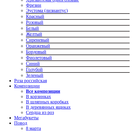
Фрезии
Эустома (лизиантус)
Красный
Розовый
Белый
Желтый
Сиреневый
Оранжевый
Бордовый
Фиолетовый
Синий
Голубой
Зеленый
Роза российская
Композиции
Все композиции
В корзинках
В шляпных коробках
В деревянных ящиках
Сердца из роз
Мегабукеты
Повод
8 марта