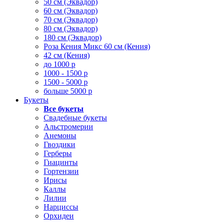
50 см (Эквадор)
60 см (Эквадор)
70 см (Эквадор)
80 см (Эквадор)
180 см (Эквадор)
Роза Кения Микс 60 см (Кения)
42 см (Кения)
до 1000 р
1000 - 1500 р
1500 - 5000 р
больше 5000 р
Букеты
Все букеты
Свадебные букеты
Альстромерии
Анемоны
Гвоздики
Герберы
Гиацинты
Гортензии
Ирисы
Каллы
Лилии
Нарциссы
Орхидеи