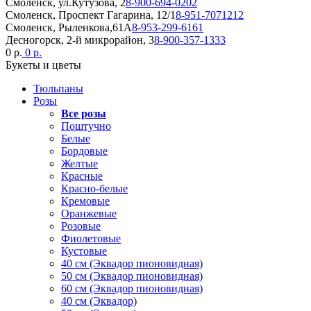
Смоленск, ул.Кутузова, 2
8-900-694-0202
Смоленск, Проспект Гагарина, 12/1
8-951-7071212
Смоленск, Рыленкова,61А
8-953-299-6161
Десногорск, 2-й микрорайон, 3
8-900-357-1333
0 р.
0 р.
Букеты и цветы
Тюльпаны
Розы
Все розы
Поштучно
Белые
Бордовые
Желтые
Красные
Красно-белые
Кремовые
Оранжевые
Розовые
Фиолетовые
Кустовые
40 см (Эквадор пионовидная)
50 см (Эквадор пионовидная)
60 см (Эквадор пионовидная)
40 см (Эквадор)