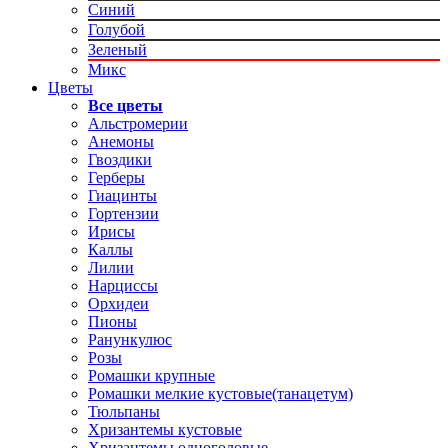
Синий
Голубой
Зеленый
Микс
Цветы
Все цветы
Альстромерии
Анемоны
Гвоздики
Герберы
Гиацинты
Гортензии
Ирисы
Каллы
Лилии
Нарциссы
Орхидеи
Пионы
Ранункулюс
Розы
Ромашки крупные
Ромашки мелкие кустовые(танацетум)
Тюльпаны
Хризантемы кустовые
Хризантемы одноголовые