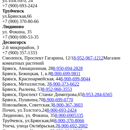
ул.Толстого, 24
+7 (900) 693-2424
Трубчевск
ул.Брянская,66
+7 (900) 370-80-66
Людиново
ул. Фокина, 35
+7 (900) 690-53-35
Десногорск
2-й микрорайон, 3
+7 (900) 357-1333
Смоленск, Проспект Гагарина, 12/1
8-952-967-1212
Магазин
комнатных растений
Брянск, Авиационная, 28
8-950-694-2828
Брянск, Бежицкая, 1, к.8
8-900-699-9811
Брянск, Красноармейская, 44
8-900-699-9044
Брянск, Металлистов, 2
8-900-373-6622
Брянск, Рылеева, 53
8-952-960-3553
Брянск, Проспект Станке Димитрова,65
8-953-284-6565
Брянск, Пушкина,70
8-900-699-0770
Новозыбков, Советская,3
8-900-367-3603
Почеп, ул.Толстого,24
8-900-693-2424
Людиново, ул. Фокина, 35
8-900-6905335
Трубчевск, ул.Брянская,66
8-900-370-8066
Унеча, улица Октябрьская,2
8-900-692-2002