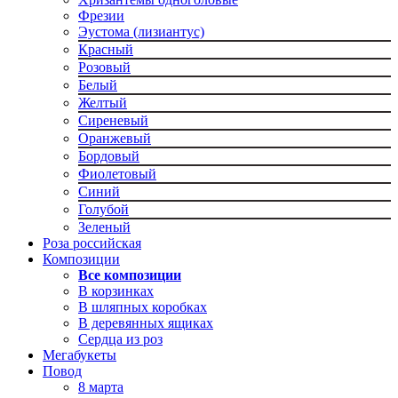
Фрезии
Эустома (лизиантус)
Красный
Розовый
Белый
Желтый
Сиреневый
Оранжевый
Бордовый
Фиолетовый
Синий
Голубой
Зеленый
Роза российская
Композиции
Все композиции
В корзинках
В шляпных коробках
В деревянных ящиках
Сердца из роз
Мегабукеты
Повод
8 марта