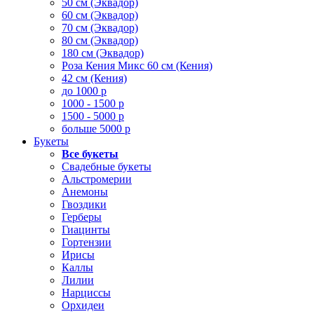
50 см (Эквадор)
60 см (Эквадор)
70 см (Эквадор)
80 см (Эквадор)
180 см (Эквадор)
Роза Кения Микс 60 см (Кения)
42 см (Кения)
до 1000 р
1000 - 1500 р
1500 - 5000 р
больше 5000 р
Букеты
Все букеты
Свадебные букеты
Альстромерии
Анемоны
Гвоздики
Герберы
Гиацинты
Гортензии
Ирисы
Каллы
Лилии
Нарциссы
Орхидеи