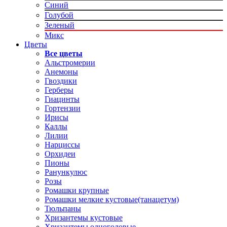
Синий
Голубой
Зеленый
Микс
Цветы
Все цветы
Альстромерии
Анемоны
Гвоздики
Герберы
Гиацинты
Гортензии
Ирисы
Каллы
Лилии
Нарциссы
Орхидеи
Пионы
Ранункулюс
Розы
Ромашки крупные
Ромашки мелкие кустовые(танацетум)
Тюльпаны
Хризантемы кустовые
Хризантемы одноголовые