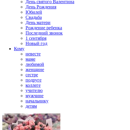
День святого Валентина
День Рождения
Юбилей
Свадьба
День матери
Рождение ребенка
Последний звонок
1 сентября
Новый год
Кому
невесте
маме
любимой
женщине
сестре
подруге
коллеге
учителю
мужчине
начальнику
детям