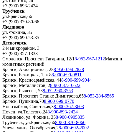
ул.Толстого, 24
+7 (900) 693-2424
Трубчевск
ул.Брянская,66
+7 (900) 370-80-66
Людиново
ул. Фокина, 35
+7 (900) 690-53-35
Десногорск
2-й микрорайон, 3
+7 (900) 357-1333
Смоленск, Проспект Гагарина, 12/1
8-952-967-1212
Магазин
комнатных растений
Брянск, Авиационная, 28
8-950-694-2828
Брянск, Бежицкая, 1, к.8
8-900-699-9811
Брянск, Красноармейская, 44
8-900-699-9044
Брянск, Металлистов, 2
8-900-373-6622
Брянск, Рылеева, 53
8-952-960-3553
Брянск, Проспект Станке Димитрова,65
8-953-284-6565
Брянск, Пушкина,70
8-900-699-0770
Новозыбков, Советская,3
8-900-367-3603
Почеп, ул.Толстого,24
8-900-693-2424
Людиново, ул. Фокина, 35
8-900-6905335
Трубчевск, ул.Брянская,66
8-900-370-8066
Унеча, улица Октябрьская,2
8-900-692-2002