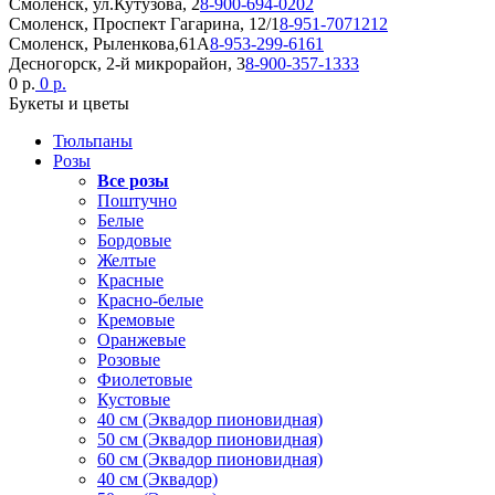
Смоленск, ул.Кутузова, 2
8-900-694-0202
Смоленск, Проспект Гагарина, 12/1
8-951-7071212
Смоленск, Рыленкова,61А
8-953-299-6161
Десногорск, 2-й микрорайон, 3
8-900-357-1333
0 р.
0 р.
Букеты и цветы
Тюльпаны
Розы
Все розы
Поштучно
Белые
Бордовые
Желтые
Красные
Красно-белые
Кремовые
Оранжевые
Розовые
Фиолетовые
Кустовые
40 см (Эквадор пионовидная)
50 см (Эквадор пионовидная)
60 см (Эквадор пионовидная)
40 см (Эквадор)