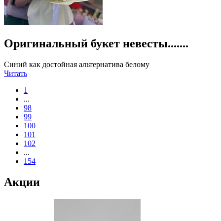
Оригинальный букет невесты.......
Синий как достойная альтернатива белому
Читать
1
...
98
99
100
101
102
...
154
Акции