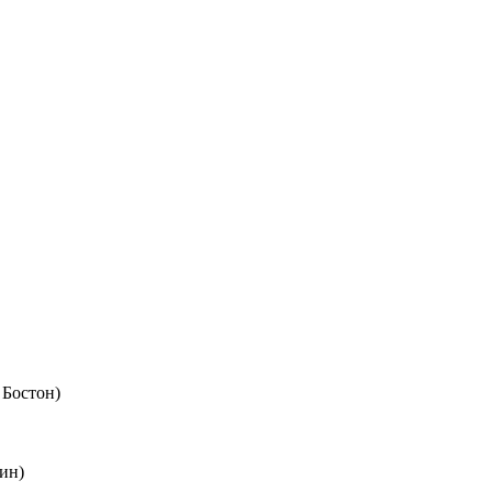
 Бостон)
ин)