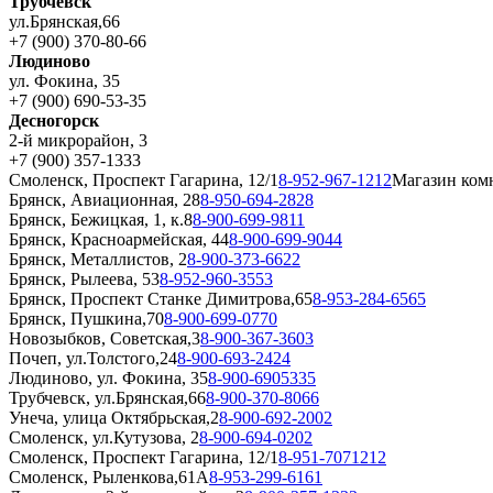
Трубчевск
ул.Брянская,66
+7 (900) 370-80-66
Людиново
ул. Фокина, 35
+7 (900) 690-53-35
Десногорск
2-й микрорайон, 3
+7 (900) 357-1333
Смоленск, Проспект Гагарина, 12/1
8-952-967-1212
Магазин ком
Брянск, Авиационная, 28
8-950-694-2828
Брянск, Бежицкая, 1, к.8
8-900-699-9811
Брянск, Красноармейская, 44
8-900-699-9044
Брянск, Металлистов, 2
8-900-373-6622
Брянск, Рылеева, 53
8-952-960-3553
Брянск, Проспект Станке Димитрова,65
8-953-284-6565
Брянск, Пушкина,70
8-900-699-0770
Новозыбков, Советская,3
8-900-367-3603
Почеп, ул.Толстого,24
8-900-693-2424
Людиново, ул. Фокина, 35
8-900-6905335
Трубчевск, ул.Брянская,66
8-900-370-8066
Унеча, улица Октябрьская,2
8-900-692-2002
Смоленск, ул.Кутузова, 2
8-900-694-0202
Смоленск, Проспект Гагарина, 12/1
8-951-7071212
Смоленск, Рыленкова,61А
8-953-299-6161