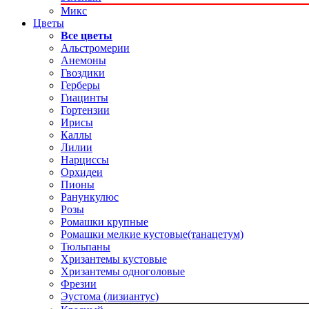
Микс
Цветы
Все цветы
Альстромерии
Анемоны
Гвоздики
Герберы
Гиацинты
Гортензии
Ирисы
Каллы
Лилии
Нарциссы
Орхидеи
Пионы
Ранункулюс
Розы
Ромашки крупные
Ромашки мелкие кустовые(танацетум)
Тюльпаны
Хризантемы кустовые
Хризантемы одноголовые
Фрезии
Эустома (лизиантус)