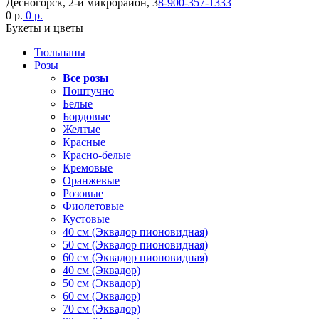
Десногорск, 2-й микрорайон, 3
8-900-357-1333
0 р.
0 р.
Букеты и цветы
Тюльпаны
Розы
Все розы
Поштучно
Белые
Бордовые
Желтые
Красные
Красно-белые
Кремовые
Оранжевые
Розовые
Фиолетовые
Кустовые
40 см (Эквадор пионовидная)
50 см (Эквадор пионовидная)
60 см (Эквадор пионовидная)
40 см (Эквадор)
50 см (Эквадор)
60 см (Эквадор)
70 см (Эквадор)