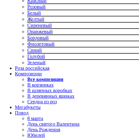
Красный
Розовый
Белый
Желтый
Сиреневый
Оранжевый
Бордовый
Фиолетовый
Синий
Голубой
Зеленый
Роза российская
Композиции
Все композиции
В корзинках
В шляпных коробках
В деревянных ящиках
Сердца из роз
Мегабукеты
Повод
8 марта
День святого Валентина
День Рождения
Юбилей