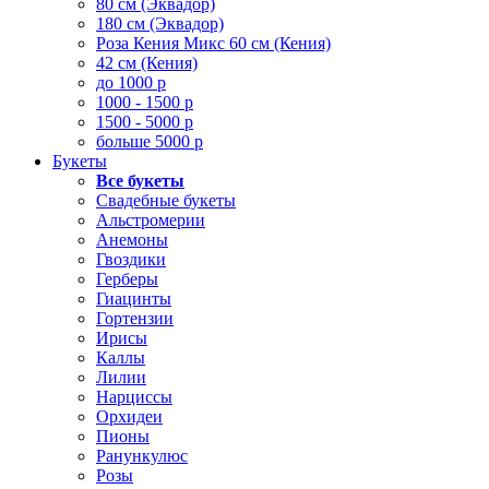
80 см (Эквадор)
180 см (Эквадор)
Роза Кения Микс 60 см (Кения)
42 см (Кения)
до 1000 р
1000 - 1500 р
1500 - 5000 р
больше 5000 р
Букеты
Все букеты
Свадебные букеты
Альстромерии
Анемоны
Гвоздики
Герберы
Гиацинты
Гортензии
Ирисы
Каллы
Лилии
Нарциссы
Орхидеи
Пионы
Ранункулюс
Розы