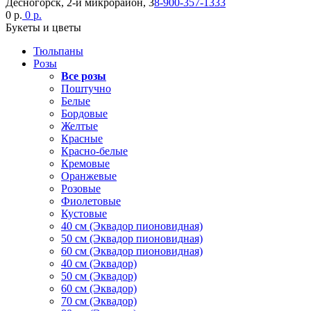
Десногорск, 2-й микрорайон, 3
8-900-357-1333
0 р.
0 р.
Букеты и цветы
Тюльпаны
Розы
Все розы
Поштучно
Белые
Бордовые
Желтые
Красные
Красно-белые
Кремовые
Оранжевые
Розовые
Фиолетовые
Кустовые
40 см (Эквадор пионовидная)
50 см (Эквадор пионовидная)
60 см (Эквадор пионовидная)
40 см (Эквадор)
50 см (Эквадор)
60 см (Эквадор)
70 см (Эквадор)