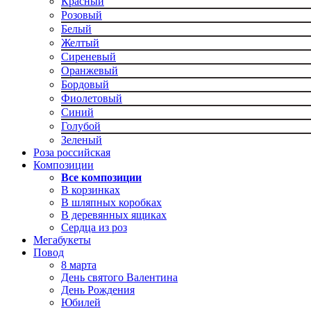
Красный
Розовый
Белый
Желтый
Сиреневый
Оранжевый
Бордовый
Фиолетовый
Синий
Голубой
Зеленый
Роза российская
Композиции
Все композиции
В корзинках
В шляпных коробках
В деревянных ящиках
Сердца из роз
Мегабукеты
Повод
8 марта
День святого Валентина
День Рождения
Юбилей