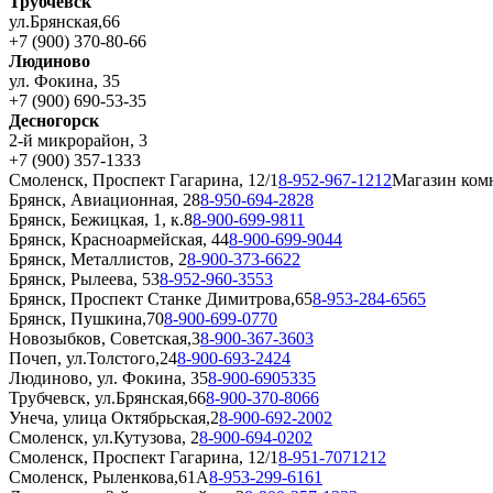
Трубчевск
ул.Брянская,66
+7 (900) 370-80-66
Людиново
ул. Фокина, 35
+7 (900) 690-53-35
Десногорск
2-й микрорайон, 3
+7 (900) 357-1333
Смоленск, Проспект Гагарина, 12/1
8-952-967-1212
Магазин ком
Брянск, Авиационная, 28
8-950-694-2828
Брянск, Бежицкая, 1, к.8
8-900-699-9811
Брянск, Красноармейская, 44
8-900-699-9044
Брянск, Металлистов, 2
8-900-373-6622
Брянск, Рылеева, 53
8-952-960-3553
Брянск, Проспект Станке Димитрова,65
8-953-284-6565
Брянск, Пушкина,70
8-900-699-0770
Новозыбков, Советская,3
8-900-367-3603
Почеп, ул.Толстого,24
8-900-693-2424
Людиново, ул. Фокина, 35
8-900-6905335
Трубчевск, ул.Брянская,66
8-900-370-8066
Унеча, улица Октябрьская,2
8-900-692-2002
Смоленск, ул.Кутузова, 2
8-900-694-0202
Смоленск, Проспект Гагарина, 12/1
8-951-7071212
Смоленск, Рыленкова,61А
8-953-299-6161