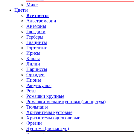
Микс
Цветы
Все цветы
Альстромерии
Анемоны
Гвоздики
Герберы
Гиацинты
Гортензии
Ирисы
Каллы
Лилии
Нарциссы
Орхидеи
Пионы
Ранункулюс
Розы
Ромашки крупные
Ромашки мелкие кустовые(танацетум)
Тюльпаны
Хризантемы кустовые
Хризантемы одноголовые
Фрезии
Эустома (лизиантус)