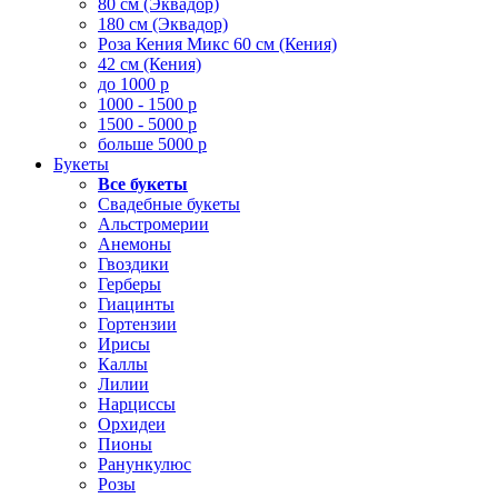
80 см (Эквадор)
180 см (Эквадор)
Роза Кения Микс 60 см (Кения)
42 см (Кения)
до 1000 р
1000 - 1500 р
1500 - 5000 р
больше 5000 р
Букеты
Все букеты
Свадебные букеты
Альстромерии
Анемоны
Гвоздики
Герберы
Гиацинты
Гортензии
Ирисы
Каллы
Лилии
Нарциссы
Орхидеи
Пионы
Ранункулюс
Розы