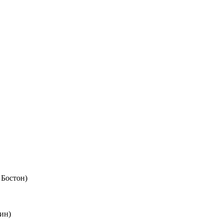
 Бостон)
ин)