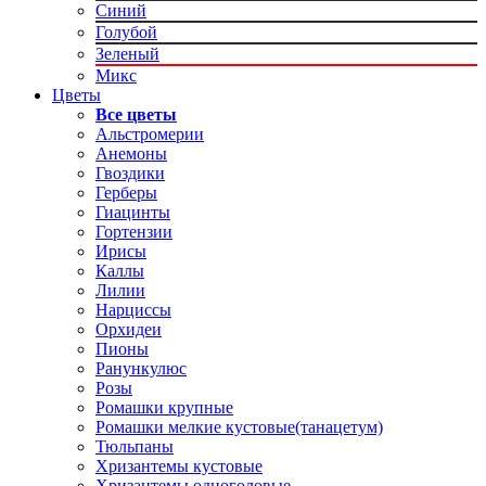
Синий
Голубой
Зеленый
Микс
Цветы
Все цветы
Альстромерии
Анемоны
Гвоздики
Герберы
Гиацинты
Гортензии
Ирисы
Каллы
Лилии
Нарциссы
Орхидеи
Пионы
Ранункулюс
Розы
Ромашки крупные
Ромашки мелкие кустовые(танацетум)
Тюльпаны
Хризантемы кустовые
Хризантемы одноголовые