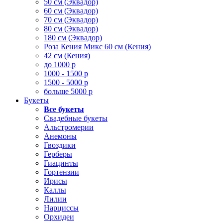
50 см (Эквадор)
60 см (Эквадор)
70 см (Эквадор)
80 см (Эквадор)
180 см (Эквадор)
Роза Кения Микс 60 см (Кения)
42 см (Кения)
до 1000 р
1000 - 1500 р
1500 - 5000 р
больше 5000 р
Букеты
Все букеты
Свадебные букеты
Альстромерии
Анемоны
Гвоздики
Герберы
Гиацинты
Гортензии
Ирисы
Каллы
Лилии
Нарциссы
Орхидеи