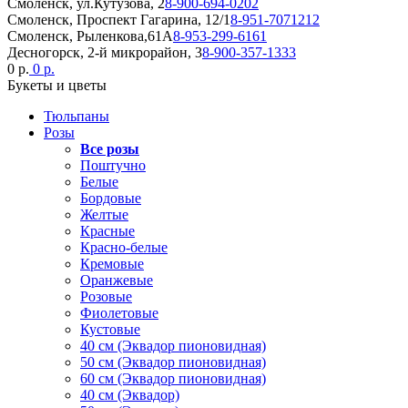
Смоленск, ул.Кутузова, 2
8-900-694-0202
Смоленск, Проспект Гагарина, 12/1
8-951-7071212
Смоленск, Рыленкова,61А
8-953-299-6161
Десногорск, 2-й микрорайон, 3
8-900-357-1333
0 р.
0 р.
Букеты и цветы
Тюльпаны
Розы
Все розы
Поштучно
Белые
Бордовые
Желтые
Красные
Красно-белые
Кремовые
Оранжевые
Розовые
Фиолетовые
Кустовые
40 см (Эквадор пионовидная)
50 см (Эквадор пионовидная)
60 см (Эквадор пионовидная)
40 см (Эквадор)