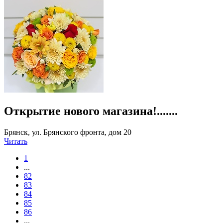
Открытие нового магазина!.......
Брянск, ул. Брянского фронта, дом 20
Читать
1
...
82
83
84
85
86
...