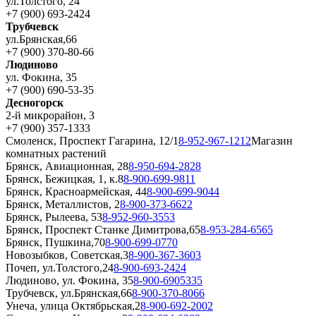
ул.Толстого, 24
+7 (900) 693-2424
Трубчевск
ул.Брянская,66
+7 (900) 370-80-66
Людиново
ул. Фокина, 35
+7 (900) 690-53-35
Десногорск
2-й микрорайон, 3
+7 (900) 357-1333
Смоленск, Проспект Гагарина, 12/1
8-952-967-1212
Магазин
комнатных растений
Брянск, Авиационная, 28
8-950-694-2828
Брянск, Бежицкая, 1, к.8
8-900-699-9811
Брянск, Красноармейская, 44
8-900-699-9044
Брянск, Металлистов, 2
8-900-373-6622
Брянск, Рылеева, 53
8-952-960-3553
Брянск, Проспект Станке Димитрова,65
8-953-284-6565
Брянск, Пушкина,70
8-900-699-0770
Новозыбков, Советская,3
8-900-367-3603
Почеп, ул.Толстого,24
8-900-693-2424
Людиново, ул. Фокина, 35
8-900-6905335
Трубчевск, ул.Брянская,66
8-900-370-8066
Унеча, улица Октябрьская,2
8-900-692-2002