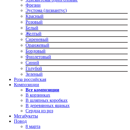
Фрезии
Эустома (лизиантус)
Красный
Розовый
Белый
Желтый
Сиреневый
Оранжевый
Бордовый
Фиолетовый
Синий
Голубой
Зеленый
Роза российская
Композиции
Все композиции
В корзинках
В шляпных коробках
В деревянных ящиках
Сердца из роз
Мегабукеты
Повод
8 марта