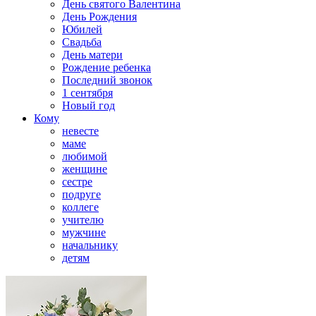
День святого Валентина
День Рождения
Юбилей
Свадьба
День матери
Рождение ребенка
Последний звонок
1 сентября
Новый год
Кому
невесте
маме
любимой
женщине
сестре
подруге
коллеге
учителю
мужчине
начальнику
детям