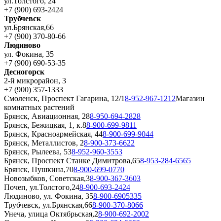
ул.Толстого, 24
+7 (900) 693-2424
Трубчевск
ул.Брянская,66
+7 (900) 370-80-66
Людиново
ул. Фокина, 35
+7 (900) 690-53-35
Десногорск
2-й микрорайон, 3
+7 (900) 357-1333
Смоленск, Проспект Гагарина, 12/1
8-952-967-1212
Магазин
комнатных растений
Брянск, Авиационная, 28
8-950-694-2828
Брянск, Бежицкая, 1, к.8
8-900-699-9811
Брянск, Красноармейская, 44
8-900-699-9044
Брянск, Металлистов, 2
8-900-373-6622
Брянск, Рылеева, 53
8-952-960-3553
Брянск, Проспект Станке Димитрова,65
8-953-284-6565
Брянск, Пушкина,70
8-900-699-0770
Новозыбков, Советская,3
8-900-367-3603
Почеп, ул.Толстого,24
8-900-693-2424
Людиново, ул. Фокина, 35
8-900-6905335
Трубчевск, ул.Брянская,66
8-900-370-8066
Унеча, улица Октябрьская,2
8-900-692-2002