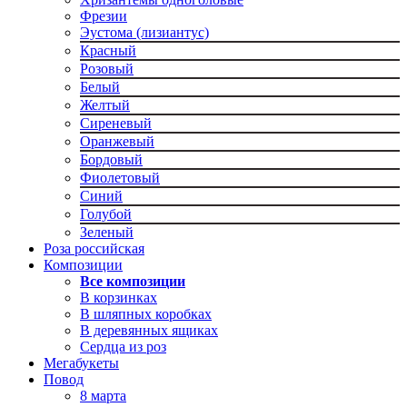
Фрезии
Эустома (лизиантус)
Красный
Розовый
Белый
Желтый
Сиреневый
Оранжевый
Бордовый
Фиолетовый
Синий
Голубой
Зеленый
Роза российская
Композиции
Все композиции
В корзинках
В шляпных коробках
В деревянных ящиках
Сердца из роз
Мегабукеты
Повод
8 марта