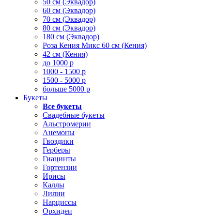
50 см (Эквадор)
60 см (Эквадор)
70 см (Эквадор)
80 см (Эквадор)
180 см (Эквадор)
Роза Кения Микс 60 см (Кения)
42 см (Кения)
до 1000 р
1000 - 1500 р
1500 - 5000 р
больше 5000 р
Букеты
Все букеты
Свадебные букеты
Альстромерии
Анемоны
Гвоздики
Герберы
Гиацинты
Гортензии
Ирисы
Каллы
Лилии
Нарциссы
Орхидеи