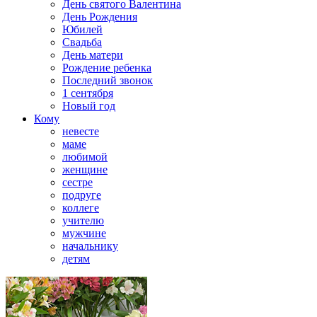
День святого Валентина
День Рождения
Юбилей
Свадьба
День матери
Рождение ребенка
Последний звонок
1 сентября
Новый год
Кому
невесте
маме
любимой
женщине
сестре
подруге
коллеге
учителю
мужчине
начальнику
детям