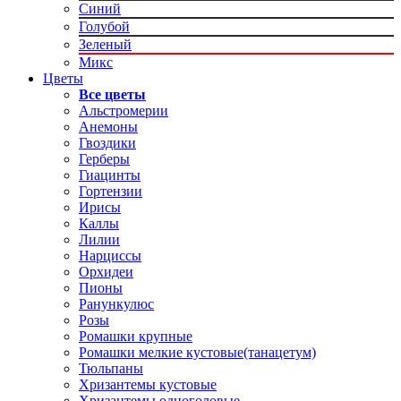
Синий
Голубой
Зеленый
Микс
Цветы
Все цветы
Альстромерии
Анемоны
Гвоздики
Герберы
Гиацинты
Гортензии
Ирисы
Каллы
Лилии
Нарциссы
Орхидеи
Пионы
Ранункулюс
Розы
Ромашки крупные
Ромашки мелкие кустовые(танацетум)
Тюльпаны
Хризантемы кустовые
Хризантемы одноголовые