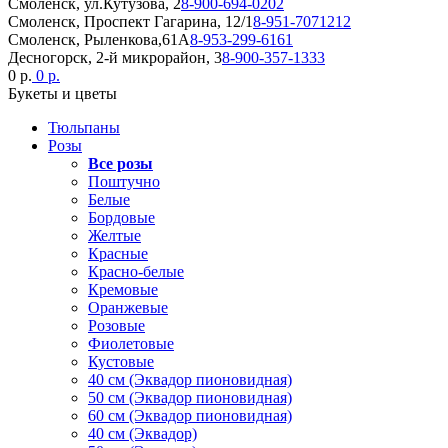
Смоленск, ул.Кутузова, 2
8-900-694-0202
Смоленск, Проспект Гагарина, 12/1
8-951-7071212
Смоленск, Рыленкова,61А
8-953-299-6161
Десногорск, 2-й микрорайон, 3
8-900-357-1333
0 р.
0 р.
Букеты и цветы
Тюльпаны
Розы
Все розы
Поштучно
Белые
Бордовые
Желтые
Красные
Красно-белые
Кремовые
Оранжевые
Розовые
Фиолетовые
Кустовые
40 см (Эквадор пионовидная)
50 см (Эквадор пионовидная)
60 см (Эквадор пионовидная)
40 см (Эквадор)