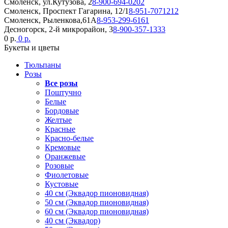
Смоленск, ул.Кутузова, 2
8-900-694-0202
Смоленск, Проспект Гагарина, 12/1
8-951-7071212
Смоленск, Рыленкова,61А
8-953-299-6161
Десногорск, 2-й микрорайон, 3
8-900-357-1333
0 р.
0 р.
Букеты и цветы
Тюльпаны
Розы
Все розы
Поштучно
Белые
Бордовые
Желтые
Красные
Красно-белые
Кремовые
Оранжевые
Розовые
Фиолетовые
Кустовые
40 см (Эквадор пионовидная)
50 см (Эквадор пионовидная)
60 см (Эквадор пионовидная)
40 см (Эквадор)