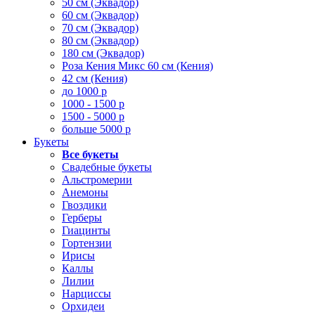
50 см (Эквадор)
60 см (Эквадор)
70 см (Эквадор)
80 см (Эквадор)
180 см (Эквадор)
Роза Кения Микс 60 см (Кения)
42 см (Кения)
до 1000 р
1000 - 1500 р
1500 - 5000 р
больше 5000 р
Букеты
Все букеты
Свадебные букеты
Альстромерии
Анемоны
Гвоздики
Герберы
Гиацинты
Гортензии
Ирисы
Каллы
Лилии
Нарциссы
Орхидеи