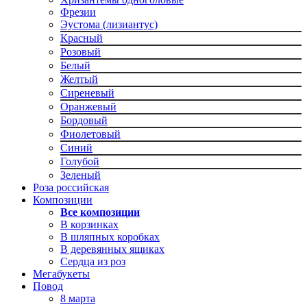
Фрезии
Эустома (лизиантус)
Красный
Розовый
Белый
Желтый
Сиреневый
Оранжевый
Бордовый
Фиолетовый
Синий
Голубой
Зеленый
Роза российская
Композиции
Все композиции
В корзинках
В шляпных коробках
В деревянных ящиках
Сердца из роз
Мегабукеты
Повод
8 марта