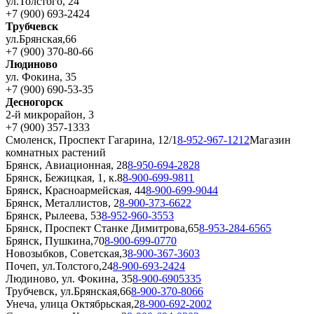
ул.Толстого, 24
+7 (900) 693-2424
Трубчевск
ул.Брянская,66
+7 (900) 370-80-66
Людиново
ул. Фокина, 35
+7 (900) 690-53-35
Десногорск
2-й микрорайон, 3
+7 (900) 357-1333
Смоленск, Проспект Гагарина, 12/1
8-952-967-1212
Магазин
комнатных растений
Брянск, Авиационная, 28
8-950-694-2828
Брянск, Бежицкая, 1, к.8
8-900-699-9811
Брянск, Красноармейская, 44
8-900-699-9044
Брянск, Металлистов, 2
8-900-373-6622
Брянск, Рылеева, 53
8-952-960-3553
Брянск, Проспект Станке Димитрова,65
8-953-284-6565
Брянск, Пушкина,70
8-900-699-0770
Новозыбков, Советская,3
8-900-367-3603
Почеп, ул.Толстого,24
8-900-693-2424
Людиново, ул. Фокина, 35
8-900-6905335
Трубчевск, ул.Брянская,66
8-900-370-8066
Унеча, улица Октябрьская,2
8-900-692-2002