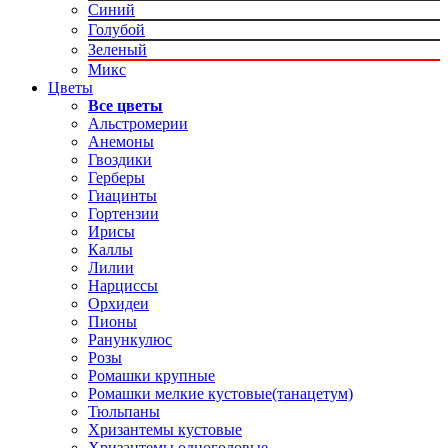
Синий
Голубой
Зеленый
Микс
Цветы
Все цветы
Альстромерии
Анемоны
Гвоздики
Герберы
Гиацинты
Гортензии
Ирисы
Каллы
Лилии
Нарциссы
Орхидеи
Пионы
Ранункулюс
Розы
Ромашки крупные
Ромашки мелкие кустовые(танацетум)
Тюльпаны
Хризантемы кустовые
Хризантемы одноголовые