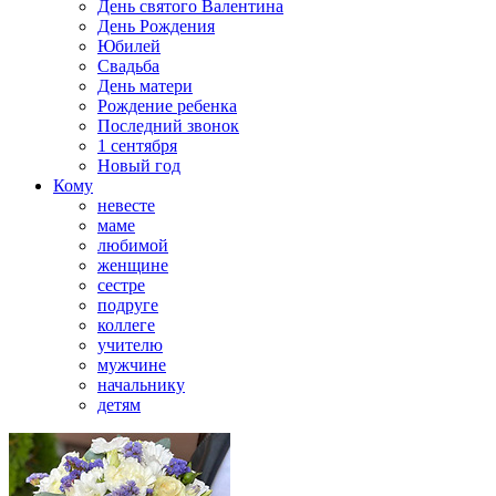
День святого Валентина
День Рождения
Юбилей
Свадьба
День матери
Рождение ребенка
Последний звонок
1 сентября
Новый год
Кому
невесте
маме
любимой
женщине
сестре
подруге
коллеге
учителю
мужчине
начальнику
детям