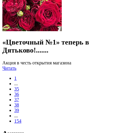
«Цветочный №1» теперь в
Дятьково!.......
Акция в честь открытия магазина
Читать
1
...
35
36
37
38
39
...
154