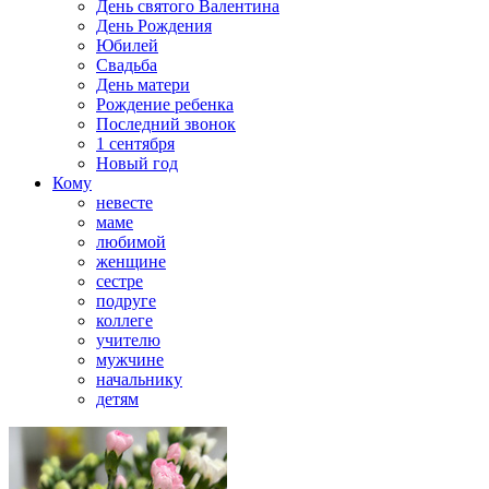
День святого Валентина
День Рождения
Юбилей
Свадьба
День матери
Рождение ребенка
Последний звонок
1 сентября
Новый год
Кому
невесте
маме
любимой
женщине
сестре
подруге
коллеге
учителю
мужчине
начальнику
детям