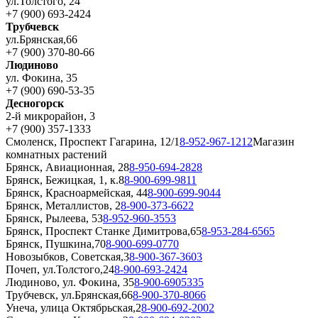
ул.Толстого, 24
+7 (900) 693-2424
Трубчевск
ул.Брянская,66
+7 (900) 370-80-66
Людиново
ул. Фокина, 35
+7 (900) 690-53-35
Десногорск
2-й микрорайон, 3
+7 (900) 357-1333
Смоленск, Проспект Гагарина, 12/1
8-952-967-1212
Магазин
комнатных растений
Брянск, Авиационная, 28
8-950-694-2828
Брянск, Бежицкая, 1, к.8
8-900-699-9811
Брянск, Красноармейская, 44
8-900-699-9044
Брянск, Металлистов, 2
8-900-373-6622
Брянск, Рылеева, 53
8-952-960-3553
Брянск, Проспект Станке Димитрова,65
8-953-284-6565
Брянск, Пушкина,70
8-900-699-0770
Новозыбков, Советская,3
8-900-367-3603
Почеп, ул.Толстого,24
8-900-693-2424
Людиново, ул. Фокина, 35
8-900-6905335
Трубчевск, ул.Брянская,66
8-900-370-8066
Унеча, улица Октябрьская,2
8-900-692-2002