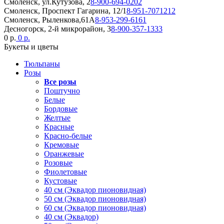
Смоленск, ул.Кутузова, 2
8-900-694-0202
Смоленск, Проспект Гагарина, 12/1
8-951-7071212
Смоленск, Рыленкова,61А
8-953-299-6161
Десногорск, 2-й микрорайон, 3
8-900-357-1333
0 р.
0 р.
Букеты и цветы
Тюльпаны
Розы
Все розы
Поштучно
Белые
Бордовые
Желтые
Красные
Красно-белые
Кремовые
Оранжевые
Розовые
Фиолетовые
Кустовые
40 см (Эквадор пионовидная)
50 см (Эквадор пионовидная)
60 см (Эквадор пионовидная)
40 см (Эквадор)