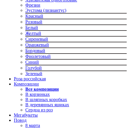
Фрезии
Эустома (лизиантус)
Красный
Розовый
Белый
Желтый
Сиреневый
Оранжевый
Бордовый
Фиолетовый
Синий
Голубой
Зеленый
Роза российская
Композиции
Все композиции
В корзинках
В шляпных коробках
В деревянных ящиках
Сердца из роз
Мегабукеты
Повод
8 марта