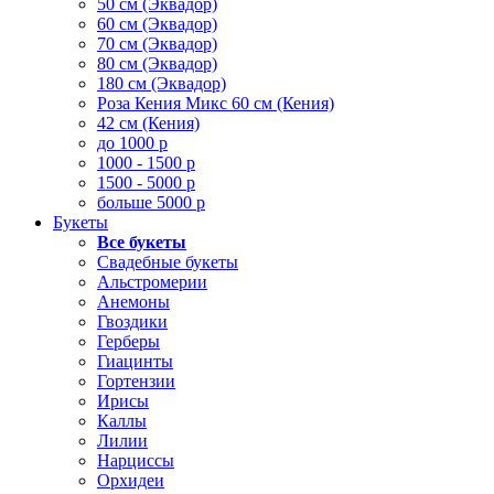
50 см (Эквадор)
60 см (Эквадор)
70 см (Эквадор)
80 см (Эквадор)
180 см (Эквадор)
Роза Кения Микс 60 см (Кения)
42 см (Кения)
до 1000 р
1000 - 1500 р
1500 - 5000 р
больше 5000 р
Букеты
Все букеты
Свадебные букеты
Альстромерии
Анемоны
Гвоздики
Герберы
Гиацинты
Гортензии
Ирисы
Каллы
Лилии
Нарциссы
Орхидеи