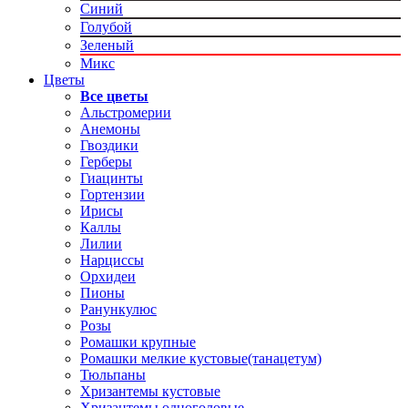
Синий
Голубой
Зеленый
Микс
Цветы
Все цветы
Альстромерии
Анемоны
Гвоздики
Герберы
Гиацинты
Гортензии
Ирисы
Каллы
Лилии
Нарциссы
Орхидеи
Пионы
Ранункулюс
Розы
Ромашки крупные
Ромашки мелкие кустовые(танацетум)
Тюльпаны
Хризантемы кустовые
Хризантемы одноголовые