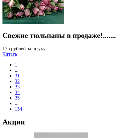
Свежие тюльпаны в продаже!.......
175 рублей за штуку
Читать
1
...
31
32
33
34
35
...
154
Акции