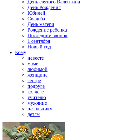
День святого Валентина
День Рождения
Юбилей
Свадьба
День матери
Рождение ребенка
Последний звонок
1 сентября
Новый год
Кому
невесте
маме
любимой
женщине
сестре
подруге
коллеге
учителю
мужчине
начальнику
детям