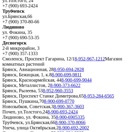
ул.Толстого, 24
+7 (900) 693-2424
Трубчевск
ул.Брянская,66
+7 (900) 370-80-66
Людиново
ул. Фокина, 35
+7 (900) 690-53-35
Десногорск
2-й микрорайон, 3
+7 (900) 357-1333
Смоленск, Проспект Гагарина, 12/1
8-952-967-1212
Магазин
комнатных растений
Брянск, Авиационная, 28
8-950-694-2828
Брянск, Бежицкая, 1, к.8
8-900-699-9811
Брянск, Красноармейская, 44
8-900-699-9044
Брянск, Металлистов, 2
8-900-373-6622
Брянск, Рылеева, 53
8-952-960-3553
Брянск, Проспект Станке Димитрова,65
8-953-284-6565
Брянск, Пушкина,70
8-900-699-0770
Новозыбков, Советская,3
8-900-367-3603
Почеп, ул.Толстого,24
8-900-693-2424
Людиново, ул. Фокина, 35
8-900-6905335
Трубчевск, ул.Брянская,66
8-900-370-8066
Унеча, улица Октябрьская,2
8-900-692-2002