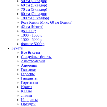
50 см (Эквадор)
60 см (Эквадор)
70 см (Эквадор)
80 см (Эквадор)
180 см (Эквадор)
Роза Кения Микс 60 см (Кения)
42 см (Кения)
до 1000 р
1000 - 1500 р
1500 - 5000 р
больше 5000 р
Букеты
Все букеты
Свадебные букеты
Альстромерии
Анемоны
Гвоздики
Герберы
Гиацинты
Гортензии
Ирисы
Каллы
Лилии
Нарциссы
Орхидеи