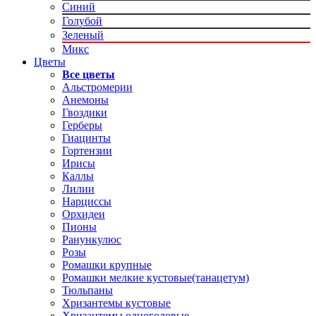
Синий
Голубой
Зеленый
Микс
Цветы
Все цветы
Альстромерии
Анемоны
Гвоздики
Герберы
Гиацинты
Гортензии
Ирисы
Каллы
Лилии
Нарциссы
Орхидеи
Пионы
Ранункулюс
Розы
Ромашки крупные
Ромашки мелкие кустовые(танацетум)
Тюльпаны
Хризантемы кустовые
Хризантемы одноголовые