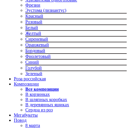
Фрезии
Эустома (лизиантус)
Красный
Розовый
Белый
Желтый
Сиреневый
Оранжевый
Бордовый
Фиолетовый
Синий
Голубой
Зеленый
Роза российская
Композиции
Все композиции
В корзинках
В шляпных коробках
В деревянных ящиках
Сердца из роз
Мегабукеты
Повод
8 марта