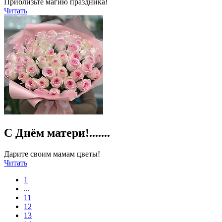
Приблизьте магию праздника!
Читать
С Днём матери!.......
Дарите своим мамам цветы!
Читать
1
...
11
12
13