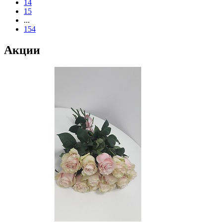
14
15
...
154
Акции