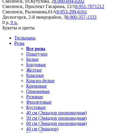
Смоленск, ул.Кутузова, 2
8-900-694-0202
Смоленск, Проспект Гагарина, 12/1
8-951-7071212
Смоленск, Рыленкова,61А
8-953-299-6161
Десногорск, 2-й микрорайон, 3
8-900-357-1333
0 р.
0 р.
Букеты и цветы
Тюльпаны
Розы
Все розы
Поштучно
Белые
Бордовые
Желтые
Красные
Красно-белые
Кремовые
Оранжевые
Розовые
Фиолетовые
Кустовые
40 см (Эквадор пионовидная)
50 см (Эквадор пионовидная)
60 см (Эквадор пионовидная)
40 см (Эквадор)