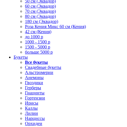
50 см (Эквадор)
60 см (Эквадор)
70 см (Эквадор)
80 см (Эквадор)
180 см (Эквадор)
Роза Кения Микс 60 см (Кения)
42 см (Кения)
до 1000 р
1000 - 1500 р
1500 - 5000 р
больше 5000 р
Букеты
Все букеты
Свадебные букеты
Альстромерии
Анемоны
Гвоздики
Герберы
Гиацинты
Гортензии
Ирисы
Каллы
Лилии
Нарциссы
Орхидеи