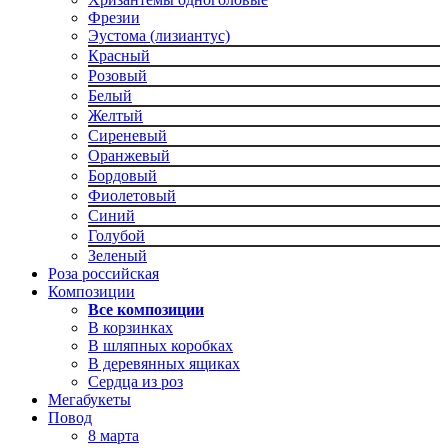
Фрезии
Эустома (лизиантус)
Красный
Розовый
Белый
Желтый
Сиреневый
Оранжевый
Бордовый
Фиолетовый
Синий
Голубой
Зеленый
Роза российская
Композиции
Все композиции
В корзинках
В шляпных коробках
В деревянных ящиках
Сердца из роз
Мегабукеты
Повод
8 марта