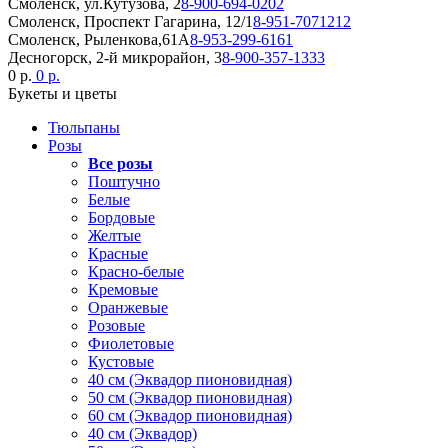
Смоленск, ул.Кутузова, 2
8-900-694-0202
Смоленск, Проспект Гагарина, 12/1
8-951-7071212
Смоленск, Рыленкова,61А
8-953-299-6161
Десногорск, 2-й микрорайон, 3
8-900-357-1333
0 р.
0 р.
Букеты и цветы
Тюльпаны
Розы
Все розы
Поштучно
Белые
Бордовые
Желтые
Красные
Красно-белые
Кремовые
Оранжевые
Розовые
Фиолетовые
Кустовые
40 см (Эквадор пионовидная)
50 см (Эквадор пионовидная)
60 см (Эквадор пионовидная)
40 см (Эквадор)