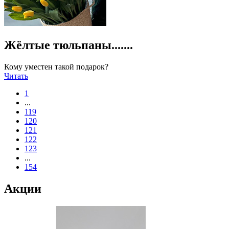
Жёлтые тюльпаны.......
Кому уместен такой подарок?
Читать
1
...
119
120
121
122
123
...
154
Акции