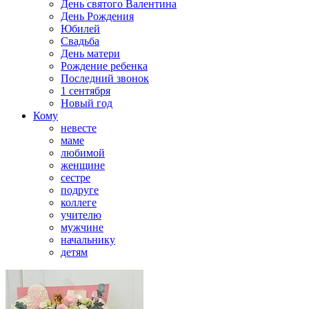
День святого Валентина
День Рождения
Юбилей
Свадьба
День матери
Рождение ребенка
Последний звонок
1 сентября
Новый год
Кому
невесте
маме
любимой
женщине
сестре
подруге
коллеге
учителю
мужчине
начальнику
детям