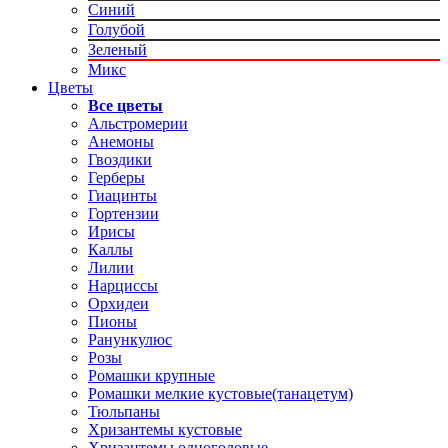
Синий
Голубой
Зеленый
Микс
Цветы
Все цветы
Альстромерии
Анемоны
Гвоздики
Герберы
Гиацинты
Гортензии
Ирисы
Каллы
Лилии
Нарциссы
Орхидеи
Пионы
Ранункулюс
Розы
Ромашки крупные
Ромашки мелкие кустовые(танацетум)
Тюльпаны
Хризантемы кустовые
Хризантемы одноголовые