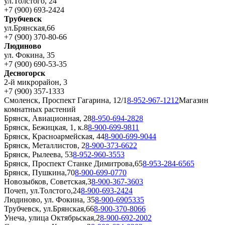
ул.Толстого, 24
+7 (900) 693-2424
Трубчевск
ул.Брянская,66
+7 (900) 370-80-66
Людиново
ул. Фокина, 35
+7 (900) 690-53-35
Десногорск
2-й микрорайон, 3
+7 (900) 357-1333
Смоленск, Проспект Гагарина, 12/1
8-952-967-1212
Магазин
комнатных растений
Брянск, Авиационная, 28
8-950-694-2828
Брянск, Бежицкая, 1, к.8
8-900-699-9811
Брянск, Красноармейская, 44
8-900-699-9044
Брянск, Металлистов, 2
8-900-373-6622
Брянск, Рылеева, 53
8-952-960-3553
Брянск, Проспект Станке Димитрова,65
8-953-284-6565
Брянск, Пушкина,70
8-900-699-0770
Новозыбков, Советская,3
8-900-367-3603
Почеп, ул.Толстого,24
8-900-693-2424
Людиново, ул. Фокина, 35
8-900-6905335
Трубчевск, ул.Брянская,66
8-900-370-8066
Унеча, улица Октябрьская,2
8-900-692-2002