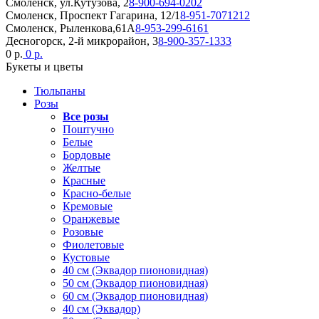
Смоленск, ул.Кутузова, 2
8-900-694-0202
Смоленск, Проспект Гагарина, 12/1
8-951-7071212
Смоленск, Рыленкова,61А
8-953-299-6161
Десногорск, 2-й микрорайон, 3
8-900-357-1333
0 р.
0 р.
Букеты и цветы
Тюльпаны
Розы
Все розы
Поштучно
Белые
Бордовые
Желтые
Красные
Красно-белые
Кремовые
Оранжевые
Розовые
Фиолетовые
Кустовые
40 см (Эквадор пионовидная)
50 см (Эквадор пионовидная)
60 см (Эквадор пионовидная)
40 см (Эквадор)