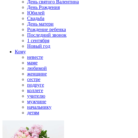
День святого Валентина
День Рождения
Юбилей
Свадьба
День матери
Рождение ребенка
Последний звонок
1 сентября
Новый год
Кому
невесте
маме
любимой
женщине
сестре
подруге
коллеге
учителю
мужчине
начальнику
детям