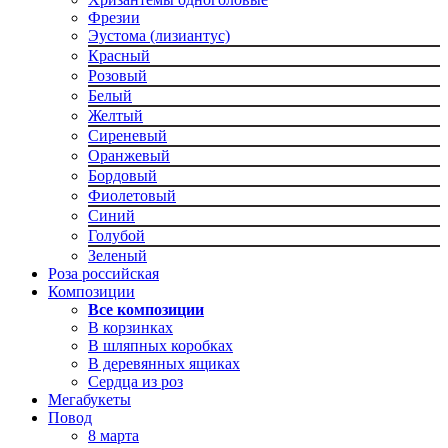
Фрезии
Эустома (лизиантус)
Красный
Розовый
Белый
Желтый
Сиреневый
Оранжевый
Бордовый
Фиолетовый
Синий
Голубой
Зеленый
Роза российская
Композиции
Все композиции
В корзинках
В шляпных коробках
В деревянных ящиках
Сердца из роз
Мегабукеты
Повод
8 марта