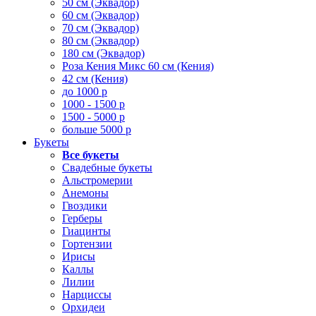
50 см (Эквадор)
60 см (Эквадор)
70 см (Эквадор)
80 см (Эквадор)
180 см (Эквадор)
Роза Кения Микс 60 см (Кения)
42 см (Кения)
до 1000 р
1000 - 1500 р
1500 - 5000 р
больше 5000 р
Букеты
Все букеты
Свадебные букеты
Альстромерии
Анемоны
Гвоздики
Герберы
Гиацинты
Гортензии
Ирисы
Каллы
Лилии
Нарциссы
Орхидеи