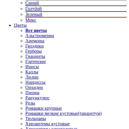
Синий
Голубой
Зеленый
Микс
Цветы
Все цветы
Альстромерии
Анемоны
Гвоздики
Герберы
Гиацинты
Гортензии
Ирисы
Каллы
Лилии
Нарциссы
Орхидеи
Пионы
Ранункулюс
Розы
Ромашки крупные
Ромашки мелкие кустовые(танацетум)
Тюльпаны
Хризантемы кустовые
Хризантемы одноголовые