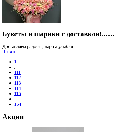
Букеты и шарики с доставкой!.......
Доставляем радость, дарим улыбки
Читать
1
...
111
112
113
114
115
...
154
Акции