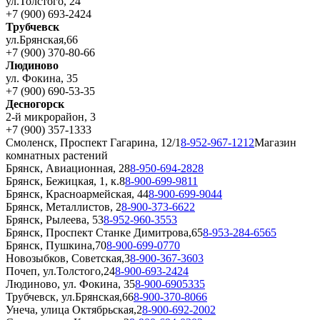
ул.Толстого, 24
+7 (900) 693-2424
Трубчевск
ул.Брянская,66
+7 (900) 370-80-66
Людиново
ул. Фокина, 35
+7 (900) 690-53-35
Десногорск
2-й микрорайон, 3
+7 (900) 357-1333
Смоленск, Проспект Гагарина, 12/1
8-952-967-1212
Магазин
комнатных растений
Брянск, Авиационная, 28
8-950-694-2828
Брянск, Бежицкая, 1, к.8
8-900-699-9811
Брянск, Красноармейская, 44
8-900-699-9044
Брянск, Металлистов, 2
8-900-373-6622
Брянск, Рылеева, 53
8-952-960-3553
Брянск, Проспект Станке Димитрова,65
8-953-284-6565
Брянск, Пушкина,70
8-900-699-0770
Новозыбков, Советская,3
8-900-367-3603
Почеп, ул.Толстого,24
8-900-693-2424
Людиново, ул. Фокина, 35
8-900-6905335
Трубчевск, ул.Брянская,66
8-900-370-8066
Унеча, улица Октябрьская,2
8-900-692-2002