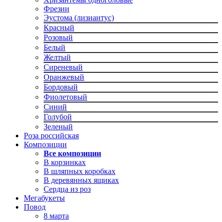
Фрезии
Эустома (лизиантус)
Красный
Розовый
Белый
Желтый
Сиреневый
Оранжевый
Бордовый
Фиолетовый
Синий
Голубой
Зеленый
Роза российская
Композиции
Все композиции
В корзинках
В шляпных коробках
В деревянных ящиках
Сердца из роз
Мегабукеты
Повод
8 марта