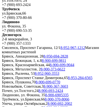
ул.Толстого, 24
+7 (900) 693-2424
Трубчевск
ул.Брянская,66
+7 (900) 370-80-66
Людиново
ул. Фокина, 35
+7 (900) 690-53-35
Десногорск
2-й микрорайон, 3
+7 (900) 357-1333
Смоленск, Проспект Гагарина, 12/1
8-952-967-1212
Магазин
комнатных растений
Брянск, Авиационная, 28
8-950-694-2828
Брянск, Бежицкая, 1, к.8
8-900-699-9811
Брянск, Красноармейская, 44
8-900-699-9044
Брянск, Металлистов, 2
8-900-373-6622
Брянск, Рылеева, 53
8-952-960-3553
Брянск, Проспект Станке Димитрова,65
8-953-284-6565
Брянск, Пушкина,70
8-900-699-0770
Новозыбков, Советская,3
8-900-367-3603
Почеп, ул.Толстого,24
8-900-693-2424
Людиново, ул. Фокина, 35
8-900-6905335
Трубчевск, ул.Брянская,66
8-900-370-8066
Унеча, улица Октябрьская,2
8-900-692-2002