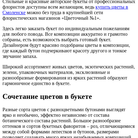
Стильные и красивые авторские букеты от профессиональных
флористов доступны всем желающим, ведь
купить цветы в
Смоленске
можно без труда в крупнейшей сети
флористических магазинов «Цветочный №1».
Здесь легко заказать букет по индивидуальным пожеланиям
для любого повода. Все композиции аккуратно и грамотно
собраны, есть возможность выбрать готовый букет.
Дизайнером будут красиво подобраны цветы в композиции,
где каждый бутон подчеркивают красоту другого и тонкое
звучание запаха.
Широкий ассортимент живых цветов, экзотических растений,
зелени, упаковочных материалов, эксклюзивные и
разнообразные формирования из ярких растений образуют
гармоничное единство в букете.
Сочетание цветов в букете
Разные сорта цветов с разноцветными бутонами выглядят
ярко и необычно, эффектно независимо от состава
ботанического состава растений. Большое разнообразие
оттенков и сортов букетных фаворитов – роз, отличающимися
между собой формами лепестков и бутонов, размерами
позволяет создавать много ярких незабываемых композиций.