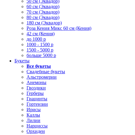
50 см (Эквадор)
60 см (Эквадор)
70 см (Эквадор)
80 см (Эквадор)
180 см (Эквадор)
Роза Кения Микс 60 см (Кения)
42 см (Кения)
до 1000 р
1000 - 1500 р
1500 - 5000 р
больше 5000 р
Букеты
Все букеты
Свадебные букеты
Альстромерии
Анемоны
Гвоздики
Герберы
Гиацинты
Гортензии
Ирисы
Каллы
Лилии
Нарциссы
Орхидеи