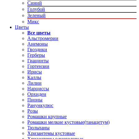
Синий
Голубой
Зеленый
Микс
Цветы
Все цветы
Альстромерии
Анемоны
Гвоздики
Герберы
Гиацинты
Гортензии
Ирисы
Каллы
Лилии
Нарциссы
Орхидеи
Пионы
Ранункулюс
Розы
Ромашки крупные
Ромашки мелкие кустовые(танацетум)
Тюльпаны
Хризантемы кустовые
Хризантемы одноголовые