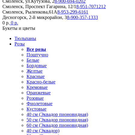
Смоленск, ул.Кутузова, 2
8-900-694-0202
Смоленск, Проспект Гагарина, 12/1
8-951-7071212
Смоленск, Рыленкова,61А
8-953-299-6161
Десногорск, 2-й микрорайон, 3
8-900-357-1333
0 р.
0 р.
Букеты и цветы
Тюльпаны
Розы
Все розы
Поштучно
Белые
Бордовые
Желтые
Красные
Красно-белые
Кремовые
Оранжевые
Розовые
Фиолетовые
Кустовые
40 см (Эквадор пионовидная)
50 см (Эквадор пионовидная)
60 см (Эквадор пионовидная)
40 см (Эквадор)