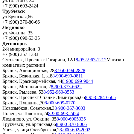
ул.Толстого, 24
+7 (900) 693-2424
Трубчевск
ул.Брянская,66
+7 (900) 370-80-66
Людиново
ул. Фокина, 35
+7 (900) 690-53-35
Десногорск
2-й микрорайон, 3
+7 (900) 357-1333
Смоленск, Проспект Гагарина, 12/1
8-952-967-1212
Магазин
комнатных растений
Брянск, Авиационная, 28
8-950-694-2828
Брянск, Бежицкая, 1, к.8
8-900-699-9811
Брянск, Красноармейская, 44
8-900-699-9044
Брянск, Металлистов, 2
8-900-373-6622
Брянск, Рылеева, 53
8-952-960-3553
Брянск, Проспект Станке Димитрова,65
8-953-284-6565
Брянск, Пушкина,70
8-900-699-0770
Новозыбков, Советская,3
8-900-367-3603
Почеп, ул.Толстого,24
8-900-693-2424
Людиново, ул. Фокина, 35
8-900-6905335
Трубчевск, ул.Брянская,66
8-900-370-8066
Унеча, улица Октябрьская,2
8-900-692-2002