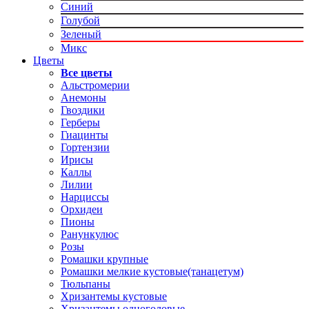
Синий
Голубой
Зеленый
Микс
Цветы
Все цветы
Альстромерии
Анемоны
Гвоздики
Герберы
Гиацинты
Гортензии
Ирисы
Каллы
Лилии
Нарциссы
Орхидеи
Пионы
Ранункулюс
Розы
Ромашки крупные
Ромашки мелкие кустовые(танацетум)
Тюльпаны
Хризантемы кустовые
Хризантемы одноголовые