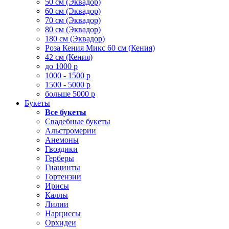
50 см (Эквадор)
60 см (Эквадор)
70 см (Эквадор)
80 см (Эквадор)
180 см (Эквадор)
Роза Кения Микс 60 см (Кения)
42 см (Кения)
до 1000 р
1000 - 1500 р
1500 - 5000 р
больше 5000 р
Букеты
Все букеты
Свадебные букеты
Альстромерии
Анемоны
Гвоздики
Герберы
Гиацинты
Гортензии
Ирисы
Каллы
Лилии
Нарциссы
Орхидеи