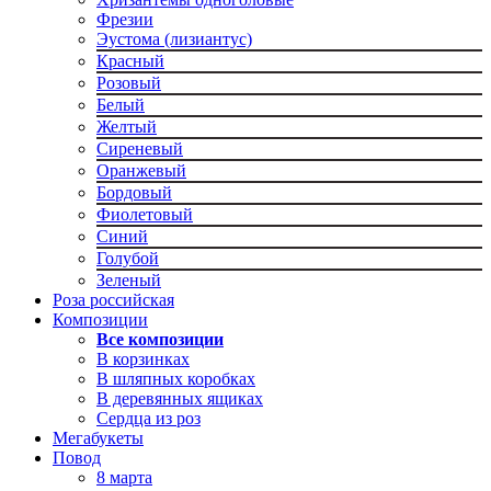
Фрезии
Эустома (лизиантус)
Красный
Розовый
Белый
Желтый
Сиреневый
Оранжевый
Бордовый
Фиолетовый
Синий
Голубой
Зеленый
Роза российская
Композиции
Все композиции
В корзинках
В шляпных коробках
В деревянных ящиках
Сердца из роз
Мегабукеты
Повод
8 марта