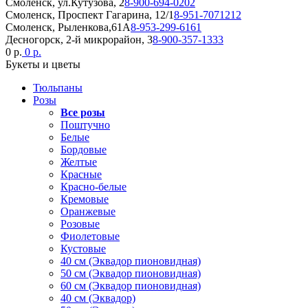
Смоленск, ул.Кутузова, 2
8-900-694-0202
Смоленск, Проспект Гагарина, 12/1
8-951-7071212
Смоленск, Рыленкова,61А
8-953-299-6161
Десногорск, 2-й микрорайон, 3
8-900-357-1333
0 р.
0 р.
Букеты и цветы
Тюльпаны
Розы
Все розы
Поштучно
Белые
Бордовые
Желтые
Красные
Красно-белые
Кремовые
Оранжевые
Розовые
Фиолетовые
Кустовые
40 см (Эквадор пионовидная)
50 см (Эквадор пионовидная)
60 см (Эквадор пионовидная)
40 см (Эквадор)