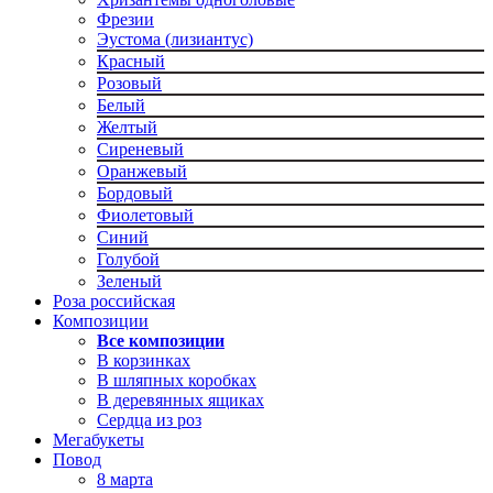
Фрезии
Эустома (лизиантус)
Красный
Розовый
Белый
Желтый
Сиреневый
Оранжевый
Бордовый
Фиолетовый
Синий
Голубой
Зеленый
Роза российская
Композиции
Все композиции
В корзинках
В шляпных коробках
В деревянных ящиках
Сердца из роз
Мегабукеты
Повод
8 марта