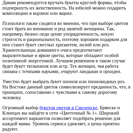
Дамам рекомендуется вручать букеты круглой формы, чтобы
подчеркнуть их женственность. На юбилей можно подарить
композицию в корзине или ящике.
Психологи также сходятся во мнении, что при выборе цветов
стоит брать во внимание и род занятий женщины. Так,
например, бизнес-леди ценят упорядоченность, некую
строгость и рациональность, поэтому хорошим подарком для
них станет букет светлых хризантем, лилий или роз.
Хранительницы домашнего очага предпочитают
выразительные и яркие цветы, которые обладают особой
позитивной энергетикой. Лучшим решением в таком случае
будет букет тюльпанов или астр. Тех женщин, чья работа
связана с точными науками, очаруют ландыши и орхидеи.
Уместно будет выбрать букет пионов или пионовидных роз.
На Востоке данный цветок символизирует преданность, что, в
принципе, сопоставимо с чувствами к самому дорогому
человеку.
Огромный выбор
букетов цветов в Смоленске
, Брянске и
Клинцах вы найдёте в сети «Цветочный № 1». Широкий
ассортимент вариантов позволяет подобрать решение для
каждой мамы. Уровень сервиса удивляет, а цены приятно
радуют.