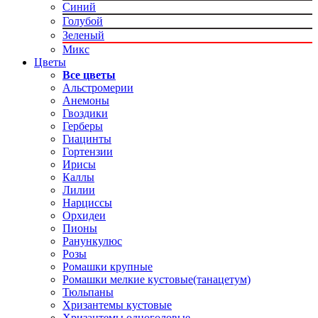
Синий
Голубой
Зеленый
Микс
Цветы
Все цветы
Альстромерии
Анемоны
Гвоздики
Герберы
Гиацинты
Гортензии
Ирисы
Каллы
Лилии
Нарциссы
Орхидеи
Пионы
Ранункулюс
Розы
Ромашки крупные
Ромашки мелкие кустовые(танацетум)
Тюльпаны
Хризантемы кустовые
Хризантемы одноголовые