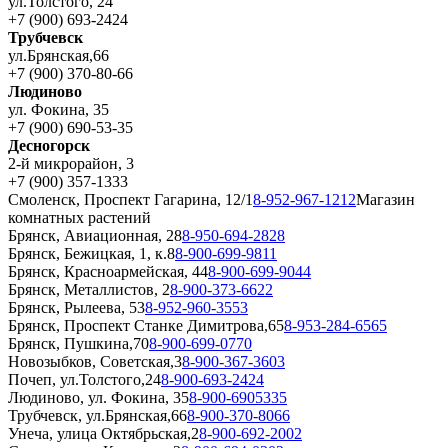
ул.Толстого, 24
+7 (900) 693-2424
Трубчевск
ул.Брянская,66
+7 (900) 370-80-66
Людиново
ул. Фокина, 35
+7 (900) 690-53-35
Десногорск
2-й микрорайон, 3
+7 (900) 357-1333
Смоленск, Проспект Гагарина, 12/1
8-952-967-1212
Магазин
комнатных растений
Брянск, Авиационная, 28
8-950-694-2828
Брянск, Бежицкая, 1, к.8
8-900-699-9811
Брянск, Красноармейская, 44
8-900-699-9044
Брянск, Металлистов, 2
8-900-373-6622
Брянск, Рылеева, 53
8-952-960-3553
Брянск, Проспект Станке Димитрова,65
8-953-284-6565
Брянск, Пушкина,70
8-900-699-0770
Новозыбков, Советская,3
8-900-367-3603
Почеп, ул.Толстого,24
8-900-693-2424
Людиново, ул. Фокина, 35
8-900-6905335
Трубчевск, ул.Брянская,66
8-900-370-8066
Унеча, улица Октябрьская,2
8-900-692-2002