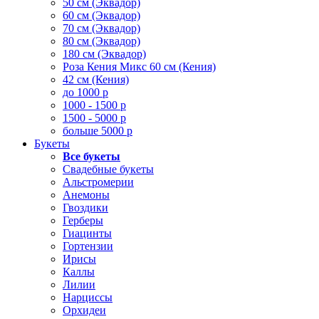
50 см (Эквадор)
60 см (Эквадор)
70 см (Эквадор)
80 см (Эквадор)
180 см (Эквадор)
Роза Кения Микс 60 см (Кения)
42 см (Кения)
до 1000 р
1000 - 1500 р
1500 - 5000 р
больше 5000 р
Букеты
Все букеты
Свадебные букеты
Альстромерии
Анемоны
Гвоздики
Герберы
Гиацинты
Гортензии
Ирисы
Каллы
Лилии
Нарциссы
Орхидеи