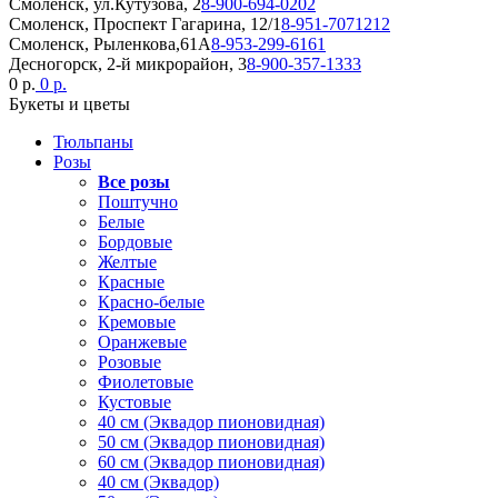
Смоленск, ул.Кутузова, 2
8-900-694-0202
Смоленск, Проспект Гагарина, 12/1
8-951-7071212
Смоленск, Рыленкова,61А
8-953-299-6161
Десногорск, 2-й микрорайон, 3
8-900-357-1333
0 р.
0 р.
Букеты и цветы
Тюльпаны
Розы
Все розы
Поштучно
Белые
Бордовые
Желтые
Красные
Красно-белые
Кремовые
Оранжевые
Розовые
Фиолетовые
Кустовые
40 см (Эквадор пионовидная)
50 см (Эквадор пионовидная)
60 см (Эквадор пионовидная)
40 см (Эквадор)