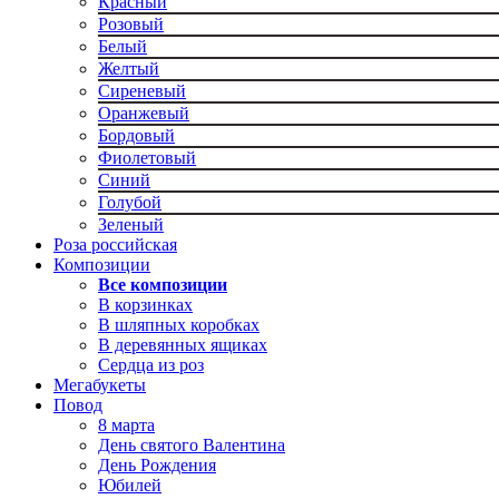
Красный
Розовый
Белый
Желтый
Сиреневый
Оранжевый
Бордовый
Фиолетовый
Синий
Голубой
Зеленый
Роза российская
Композиции
Все композиции
В корзинках
В шляпных коробках
В деревянных ящиках
Сердца из роз
Мегабукеты
Повод
8 марта
День святого Валентина
День Рождения
Юбилей