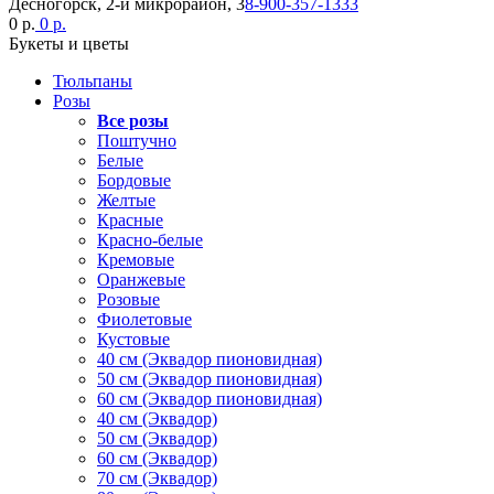
Десногорск, 2-й микрорайон, 3
8-900-357-1333
0 р.
0 р.
Букеты и цветы
Тюльпаны
Розы
Все розы
Поштучно
Белые
Бордовые
Желтые
Красные
Красно-белые
Кремовые
Оранжевые
Розовые
Фиолетовые
Кустовые
40 см (Эквадор пионовидная)
50 см (Эквадор пионовидная)
60 см (Эквадор пионовидная)
40 см (Эквадор)
50 см (Эквадор)
60 см (Эквадор)
70 см (Эквадор)