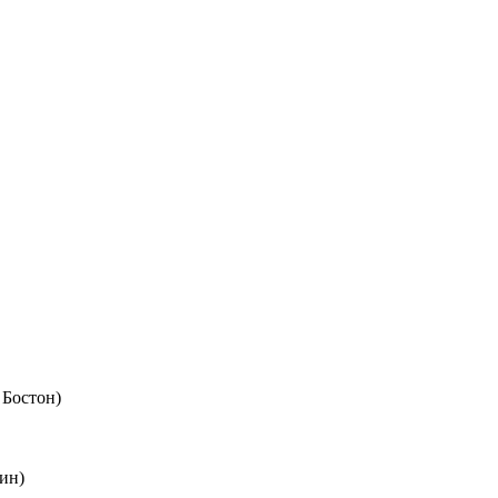
 Бостон)
ин)