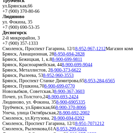
Трубчевск
ул.Брянская,66
+7 (900) 370-80-66
Людиново
ул. Фокина, 35
+7 (900) 690-53-35
Десногорск
2-й микрорайон, 3
+7 (900) 357-1333
Смоленск, Проспект Гагарина, 12/1
8-952-967-1212
Магазин ком
Брянск, Авиационная, 28
8-950-694-2828
Брянск, Бежицкая, 1, к.8
8-900-699-9811
Брянск, Красноармейская, 44
8-900-699-9044
Брянск, Металлистов, 2
8-900-373-6622
Брянск, Рылеева, 53
8-952-960-3553
Брянск, Проспект Станке Димитрова,65
8-953-284-6565
Брянск, Пушкина,70
8-900-699-0770
Новозыбков, Советская,3
8-900-367-3603
Почеп, ул.Толстого,24
8-900-693-2424
Людиново, ул. Фокина, 35
8-900-6905335
Трубчевск, ул.Брянская,66
8-900-370-8066
Унеча, улица Октябрьская,2
8-900-692-2002
Смоленск, ул.Кутузова, 2
8-900-694-0202
Смоленск, Проспект Гагарина, 12/1
8-951-7071212
Смоленск, Рыленкова,61А
8-953-299-6161