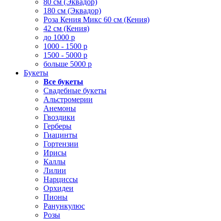
80 см (Эквадор)
180 см (Эквадор)
Роза Кения Микс 60 см (Кения)
42 см (Кения)
до 1000 р
1000 - 1500 р
1500 - 5000 р
больше 5000 р
Букеты
Все букеты
Свадебные букеты
Альстромерии
Анемоны
Гвоздики
Герберы
Гиацинты
Гортензии
Ирисы
Каллы
Лилии
Нарциссы
Орхидеи
Пионы
Ранункулюс
Розы