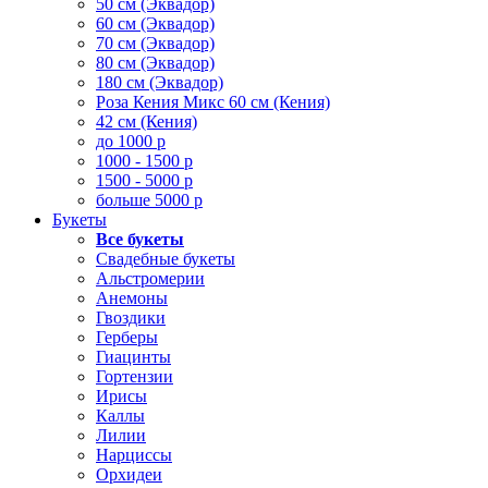
50 см (Эквадор)
60 см (Эквадор)
70 см (Эквадор)
80 см (Эквадор)
180 см (Эквадор)
Роза Кения Микс 60 см (Кения)
42 см (Кения)
до 1000 р
1000 - 1500 р
1500 - 5000 р
больше 5000 р
Букеты
Все букеты
Свадебные букеты
Альстромерии
Анемоны
Гвоздики
Герберы
Гиацинты
Гортензии
Ирисы
Каллы
Лилии
Нарциссы
Орхидеи