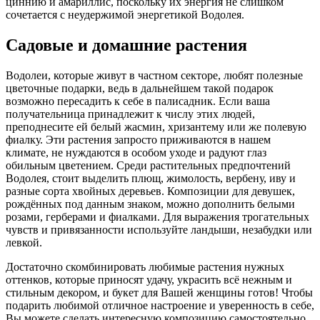
циннию и амариллис, поскольку их энергия не слишком
сочетается с неудержимой энергетикой Водолея.
Садовые и домашние растения
Водолеи, которые живут в частном секторе, любят полезные
цветочные подарки, ведь в дальнейшем такой подарок
возможно пересадить к себе в палисадник. Если ваша
получательница принадлежит к числу этих людей,
преподнесите ей белый жасмин, хризантему или же полевую
фиалку. Эти растения запросто приживаются в нашем
климате, не нуждаются в особом уходе и радуют глаз
обильным цветением. Среди растительных предпочтений
Водолея, стоит выделить плющ, жимолость, вербену, иву и
разные сорта хвойных деревьев. Композиции для девушек,
рождённых под данным знаком, можно дополнить белыми
розами, герберами и фиалками. Для выражения трогательных
чувств и привязанности используйте ландыши, незабудки или
левкой.
Достаточно скомбинировать любимые растения нужных
оттенков, которые приносят удачу, украсить всё нежным и
стильным декором, и букет для Вашей женщины готов! Чтобы
подарить любимой отличное настроение и уверенность в себе,
Вы можете сделать интересную композицию самостоятельно