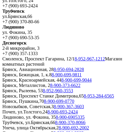
ул.Толстого, 24
+7 (900) 693-2424
Трубчевск
ул.Брянская,66
+7 (900) 370-80-66
Людиново
ул. Фокина, 35
+7 (900) 690-53-35
Десногорск
2-й микрорайон, 3
+7 (900) 357-1333
Смоленск, Проспект Гагарина, 12/1
8-952-967-1212
Магазин
комнатных растений
Брянск, Авиационная, 28
8-950-694-2828
Брянск, Бежицкая, 1, к.8
8-900-699-9811
Брянск, Красноармейская, 44
8-900-699-9044
Брянск, Металлистов, 2
8-900-373-6622
Брянск, Рылеева, 53
8-952-960-3553
Брянск, Проспект Станке Димитрова,65
8-953-284-6565
Брянск, Пушкина,70
8-900-699-0770
Новозыбков, Советская,3
8-900-367-3603
Почеп, ул.Толстого,24
8-900-693-2424
Людиново, ул. Фокина, 35
8-900-6905335
Трубчевск, ул.Брянская,66
8-900-370-8066
Унеча, улица Октябрьская,2
8-900-692-2002