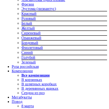
Фрезии
Эустома (лизиантус)
Красный
Розовый
Белый
Желтый
Сиреневый
Оранжевый
Бордовый
Фиолетовый
Синий
Голубой
Зеленый
Роза российская
Композиции
Все композиции
В корзинках
В шляпных коробках
В деревянных ящиках
Сердца из роз
Мегабукеты
Повод
8 марта