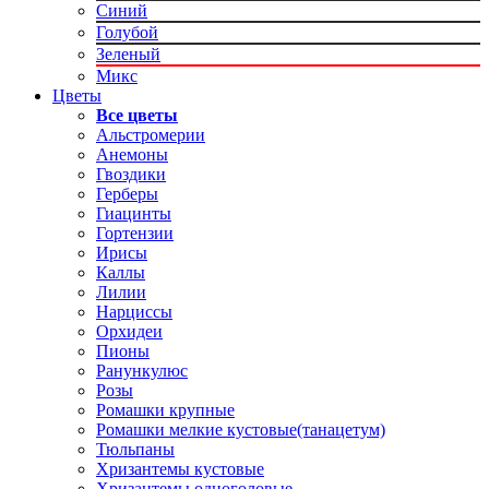
Синий
Голубой
Зеленый
Микс
Цветы
Все цветы
Альстромерии
Анемоны
Гвоздики
Герберы
Гиацинты
Гортензии
Ирисы
Каллы
Лилии
Нарциссы
Орхидеи
Пионы
Ранункулюс
Розы
Ромашки крупные
Ромашки мелкие кустовые(танацетум)
Тюльпаны
Хризантемы кустовые
Хризантемы одноголовые