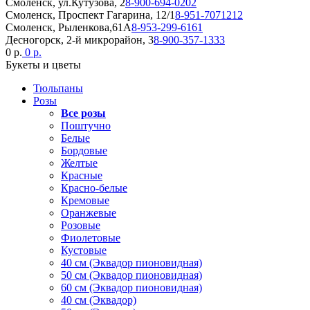
Смоленск, ул.Кутузова, 2
8-900-694-0202
Смоленск, Проспект Гагарина, 12/1
8-951-7071212
Смоленск, Рыленкова,61А
8-953-299-6161
Десногорск, 2-й микрорайон, 3
8-900-357-1333
0 р.
0 р.
Букеты и цветы
Тюльпаны
Розы
Все розы
Поштучно
Белые
Бордовые
Желтые
Красные
Красно-белые
Кремовые
Оранжевые
Розовые
Фиолетовые
Кустовые
40 см (Эквадор пионовидная)
50 см (Эквадор пионовидная)
60 см (Эквадор пионовидная)
40 см (Эквадор)