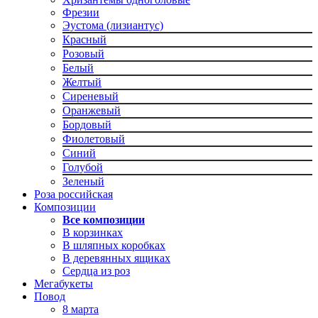
Фрезии
Эустома (лизиантус)
Красный
Розовый
Белый
Желтый
Сиреневый
Оранжевый
Бордовый
Фиолетовый
Синий
Голубой
Зеленый
Роза российская
Композиции
Все композиции
В корзинках
В шляпных коробках
В деревянных ящиках
Сердца из роз
Мегабукеты
Повод
8 марта