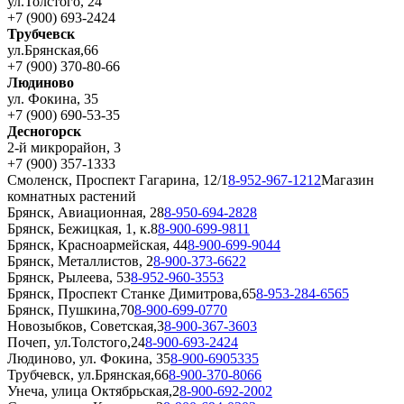
ул.Толстого, 24
+7 (900) 693-2424
Трубчевск
ул.Брянская,66
+7 (900) 370-80-66
Людиново
ул. Фокина, 35
+7 (900) 690-53-35
Десногорск
2-й микрорайон, 3
+7 (900) 357-1333
Смоленск, Проспект Гагарина, 12/1
8-952-967-1212
Магазин
комнатных растений
Брянск, Авиационная, 28
8-950-694-2828
Брянск, Бежицкая, 1, к.8
8-900-699-9811
Брянск, Красноармейская, 44
8-900-699-9044
Брянск, Металлистов, 2
8-900-373-6622
Брянск, Рылеева, 53
8-952-960-3553
Брянск, Проспект Станке Димитрова,65
8-953-284-6565
Брянск, Пушкина,70
8-900-699-0770
Новозыбков, Советская,3
8-900-367-3603
Почеп, ул.Толстого,24
8-900-693-2424
Людиново, ул. Фокина, 35
8-900-6905335
Трубчевск, ул.Брянская,66
8-900-370-8066
Унеча, улица Октябрьская,2
8-900-692-2002