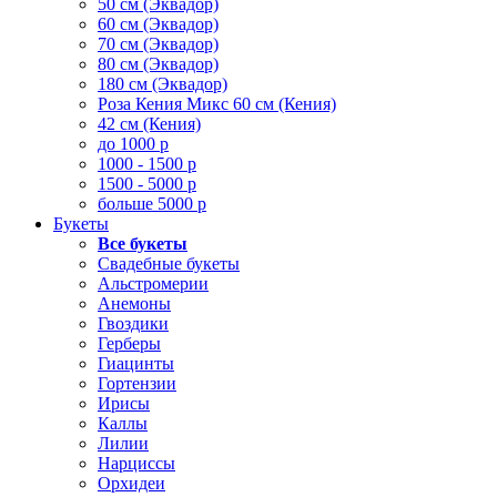
50 см (Эквадор)
60 см (Эквадор)
70 см (Эквадор)
80 см (Эквадор)
180 см (Эквадор)
Роза Кения Микс 60 см (Кения)
42 см (Кения)
до 1000 р
1000 - 1500 р
1500 - 5000 р
больше 5000 р
Букеты
Все букеты
Свадебные букеты
Альстромерии
Анемоны
Гвоздики
Герберы
Гиацинты
Гортензии
Ирисы
Каллы
Лилии
Нарциссы
Орхидеи