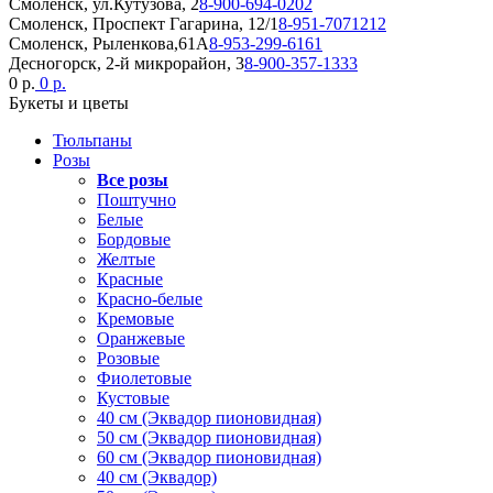
Смоленск, ул.Кутузова, 2
8-900-694-0202
Смоленск, Проспект Гагарина, 12/1
8-951-7071212
Смоленск, Рыленкова,61А
8-953-299-6161
Десногорск, 2-й микрорайон, 3
8-900-357-1333
0 р.
0 р.
Букеты и цветы
Тюльпаны
Розы
Все розы
Поштучно
Белые
Бордовые
Желтые
Красные
Красно-белые
Кремовые
Оранжевые
Розовые
Фиолетовые
Кустовые
40 см (Эквадор пионовидная)
50 см (Эквадор пионовидная)
60 см (Эквадор пионовидная)
40 см (Эквадор)