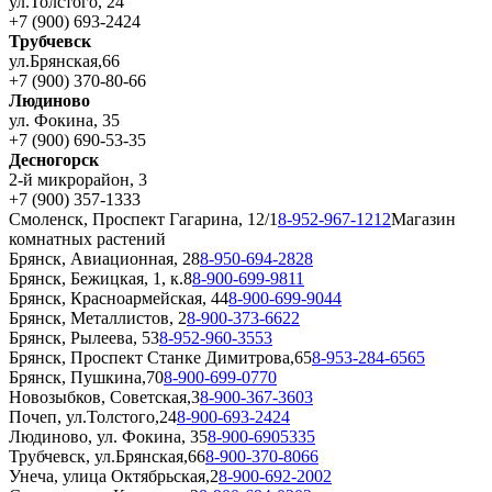
ул.Толстого, 24
+7 (900) 693-2424
Трубчевск
ул.Брянская,66
+7 (900) 370-80-66
Людиново
ул. Фокина, 35
+7 (900) 690-53-35
Десногорск
2-й микрорайон, 3
+7 (900) 357-1333
Смоленск, Проспект Гагарина, 12/1
8-952-967-1212
Магазин
комнатных растений
Брянск, Авиационная, 28
8-950-694-2828
Брянск, Бежицкая, 1, к.8
8-900-699-9811
Брянск, Красноармейская, 44
8-900-699-9044
Брянск, Металлистов, 2
8-900-373-6622
Брянск, Рылеева, 53
8-952-960-3553
Брянск, Проспект Станке Димитрова,65
8-953-284-6565
Брянск, Пушкина,70
8-900-699-0770
Новозыбков, Советская,3
8-900-367-3603
Почеп, ул.Толстого,24
8-900-693-2424
Людиново, ул. Фокина, 35
8-900-6905335
Трубчевск, ул.Брянская,66
8-900-370-8066
Унеча, улица Октябрьская,2
8-900-692-2002