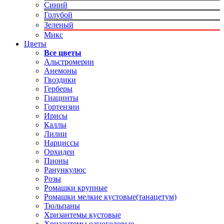
Синий
Голубой
Зеленый
Микс
Цветы
Все цветы
Альстромерии
Анемоны
Гвоздики
Герберы
Гиацинты
Гортензии
Ирисы
Каллы
Лилии
Нарциссы
Орхидеи
Пионы
Ранункулюс
Розы
Ромашки крупные
Ромашки мелкие кустовые(танацетум)
Тюльпаны
Хризантемы кустовые
Хризантемы одноголовые