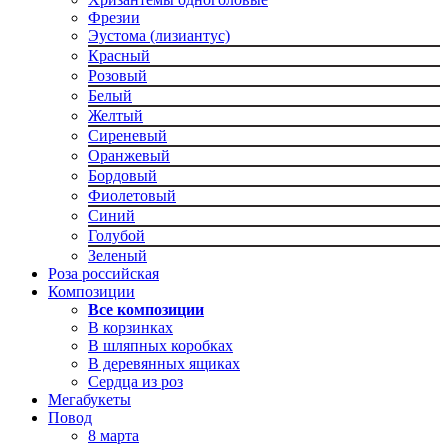
Фрезии
Эустома (лизиантус)
Красный
Розовый
Белый
Желтый
Сиреневый
Оранжевый
Бордовый
Фиолетовый
Синий
Голубой
Зеленый
Роза российская
Композиции
Все композиции
В корзинках
В шляпных коробках
В деревянных ящиках
Сердца из роз
Мегабукеты
Повод
8 марта