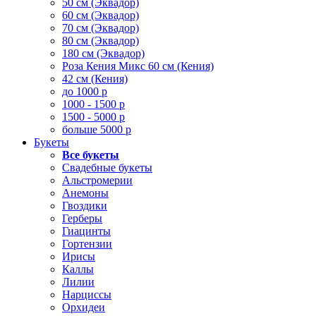
50 см (Эквадор)
60 см (Эквадор)
70 см (Эквадор)
80 см (Эквадор)
180 см (Эквадор)
Роза Кения Микс 60 см (Кения)
42 см (Кения)
до 1000 р
1000 - 1500 р
1500 - 5000 р
больше 5000 р
Букеты
Все букеты
Свадебные букеты
Альстромерии
Анемоны
Гвоздики
Герберы
Гиацинты
Гортензии
Ирисы
Каллы
Лилии
Нарциссы
Орхидеи