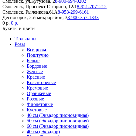
Смоленск, ул.Кутузова, 2
8-900-694-0202
Смоленск, Проспект Гагарина, 12/1
8-951-7071212
Смоленск, Рыленкова,61А
8-953-299-6161
Десногорск, 2-й микрорайон, 3
8-900-357-1333
0 р.
0 р.
Букеты и цветы
Тюльпаны
Розы
Все розы
Поштучно
Белые
Бордовые
Желтые
Красные
Красно-белые
Кремовые
Оранжевые
Розовые
Фиолетовые
Кустовые
40 см (Эквадор пионовидная)
50 см (Эквадор пионовидная)
60 см (Эквадор пионовидная)
40 см (Эквадор)