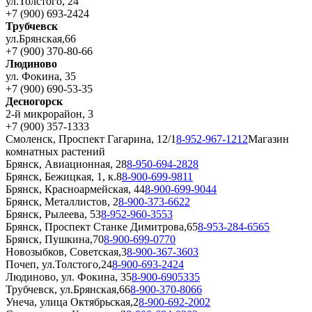
ул.Толстого, 24
+7 (900) 693-2424
Трубчевск
ул.Брянская,66
+7 (900) 370-80-66
Людиново
ул. Фокина, 35
+7 (900) 690-53-35
Десногорск
2-й микрорайон, 3
+7 (900) 357-1333
Смоленск, Проспект Гагарина, 12/1
8-952-967-1212
Магазин
комнатных растений
Брянск, Авиационная, 28
8-950-694-2828
Брянск, Бежицкая, 1, к.8
8-900-699-9811
Брянск, Красноармейская, 44
8-900-699-9044
Брянск, Металлистов, 2
8-900-373-6622
Брянск, Рылеева, 53
8-952-960-3553
Брянск, Проспект Станке Димитрова,65
8-953-284-6565
Брянск, Пушкина,70
8-900-699-0770
Новозыбков, Советская,3
8-900-367-3603
Почеп, ул.Толстого,24
8-900-693-2424
Людиново, ул. Фокина, 35
8-900-6905335
Трубчевск, ул.Брянская,66
8-900-370-8066
Унеча, улица Октябрьская,2
8-900-692-2002