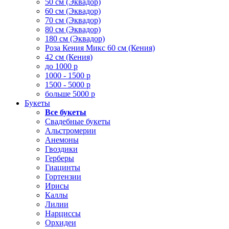
50 см (Эквадор)
60 см (Эквадор)
70 см (Эквадор)
80 см (Эквадор)
180 см (Эквадор)
Роза Кения Микс 60 см (Кения)
42 см (Кения)
до 1000 р
1000 - 1500 р
1500 - 5000 р
больше 5000 р
Букеты
Все букеты
Свадебные букеты
Альстромерии
Анемоны
Гвоздики
Герберы
Гиацинты
Гортензии
Ирисы
Каллы
Лилии
Нарциссы
Орхидеи