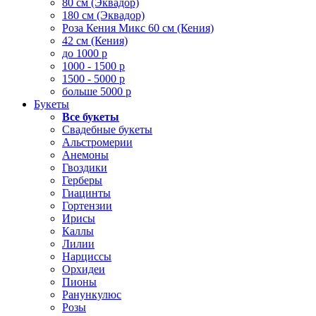
80 см (Эквадор)
180 см (Эквадор)
Роза Кения Микс 60 см (Кения)
42 см (Кения)
до 1000 р
1000 - 1500 р
1500 - 5000 р
больше 5000 р
Букеты
Все букеты
Свадебные букеты
Альстромерии
Анемоны
Гвоздики
Герберы
Гиацинты
Гортензии
Ирисы
Каллы
Лилии
Нарциссы
Орхидеи
Пионы
Ранункулюс
Розы