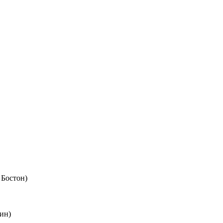
 Бостон)
ин)