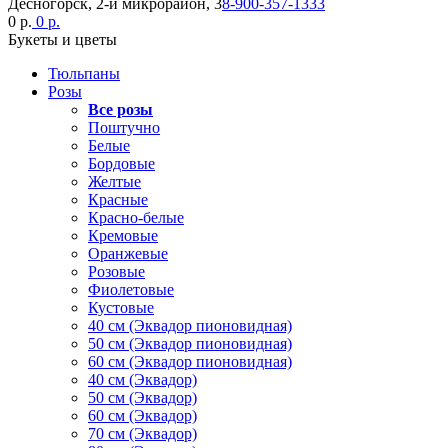
Десногорск, 2-й микрорайон, 3
8-900-357-1333
0 р.
0 р.
Букеты и цветы
Тюльпаны
Розы
Все розы
Поштучно
Белые
Бордовые
Желтые
Красные
Красно-белые
Кремовые
Оранжевые
Розовые
Фиолетовые
Кустовые
40 см (Эквадор пионовидная)
50 см (Эквадор пионовидная)
60 см (Эквадор пионовидная)
40 см (Эквадор)
50 см (Эквадор)
60 см (Эквадор)
70 см (Эквадор)