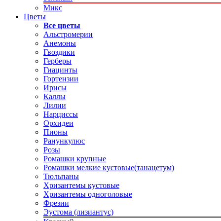
Микс
Цветы
Все цветы
Альстромерии
Анемоны
Гвоздики
Герберы
Гиацинты
Гортензии
Ирисы
Каллы
Лилии
Нарциссы
Орхидеи
Пионы
Ранункулюс
Розы
Ромашки крупные
Ромашки мелкие кустовые(танацетум)
Тюльпаны
Хризантемы кустовые
Хризантемы одноголовые
Фрезии
Эустома (лизиантус)