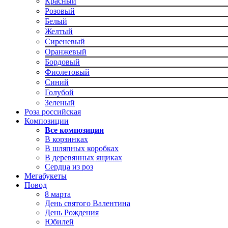
Красный
Розовый
Белый
Желтый
Сиреневый
Оранжевый
Бордовый
Фиолетовый
Синий
Голубой
Зеленый
Роза российская
Композиции
Все композиции
В корзинках
В шляпных коробках
В деревянных ящиках
Сердца из роз
Мегабукеты
Повод
8 марта
День святого Валентина
День Рождения
Юбилей