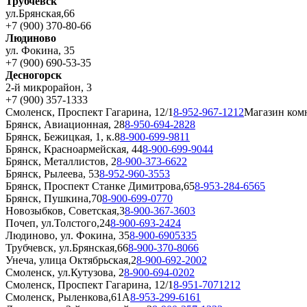
Трубчевск
ул.Брянская,66
+7 (900) 370-80-66
Людиново
ул. Фокина, 35
+7 (900) 690-53-35
Десногорск
2-й микрорайон, 3
+7 (900) 357-1333
Смоленск, Проспект Гагарина, 12/1
8-952-967-1212
Магазин ком
Брянск, Авиационная, 28
8-950-694-2828
Брянск, Бежицкая, 1, к.8
8-900-699-9811
Брянск, Красноармейская, 44
8-900-699-9044
Брянск, Металлистов, 2
8-900-373-6622
Брянск, Рылеева, 53
8-952-960-3553
Брянск, Проспект Станке Димитрова,65
8-953-284-6565
Брянск, Пушкина,70
8-900-699-0770
Новозыбков, Советская,3
8-900-367-3603
Почеп, ул.Толстого,24
8-900-693-2424
Людиново, ул. Фокина, 35
8-900-6905335
Трубчевск, ул.Брянская,66
8-900-370-8066
Унеча, улица Октябрьская,2
8-900-692-2002
Смоленск, ул.Кутузова, 2
8-900-694-0202
Смоленск, Проспект Гагарина, 12/1
8-951-7071212
Смоленск, Рыленкова,61А
8-953-299-6161