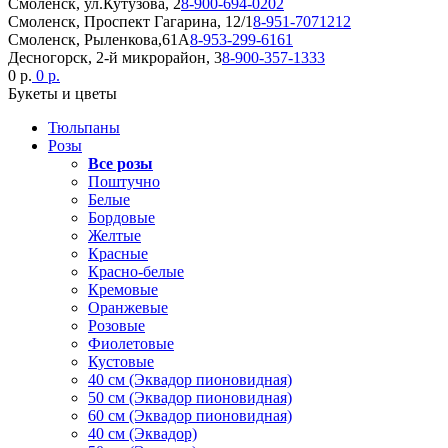
Смоленск, ул.Кутузова, 2
8-900-694-0202
Смоленск, Проспект Гагарина, 12/1
8-951-7071212
Смоленск, Рыленкова,61А
8-953-299-6161
Десногорск, 2-й микрорайон, 3
8-900-357-1333
0 р.
0 р.
Букеты и цветы
Тюльпаны
Розы
Все розы
Поштучно
Белые
Бордовые
Желтые
Красные
Красно-белые
Кремовые
Оранжевые
Розовые
Фиолетовые
Кустовые
40 см (Эквадор пионовидная)
50 см (Эквадор пионовидная)
60 см (Эквадор пионовидная)
40 см (Эквадор)