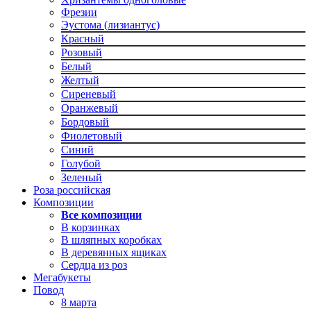
Фрезии
Эустома (лизиантус)
Красный
Розовый
Белый
Желтый
Сиреневый
Оранжевый
Бордовый
Фиолетовый
Синий
Голубой
Зеленый
Роза российская
Композиции
Все композиции
В корзинках
В шляпных коробках
В деревянных ящиках
Сердца из роз
Мегабукеты
Повод
8 марта