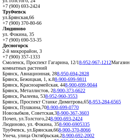
ул.Толстого, 24
+7 (900) 693-2424
Трубчевск
ул.Брянская,66
+7 (900) 370-80-66
Людиново
ул. Фокина, 35
+7 (900) 690-53-35
Десногорск
2-й микрорайон, 3
+7 (900) 357-1333
Смоленск, Проспект Гагарина, 12/1
8-952-967-1212
Магазин
комнатных растений
Брянск, Авиационная, 28
8-950-694-2828
Брянск, Бежицкая, 1, к.8
8-900-699-9811
Брянск, Красноармейская, 44
8-900-699-9044
Брянск, Металлистов, 2
8-900-373-6622
Брянск, Рылеева, 53
8-952-960-3553
Брянск, Проспект Станке Димитрова,65
8-953-284-6565
Брянск, Пушкина,70
8-900-699-0770
Новозыбков, Советская,3
8-900-367-3603
Почеп, ул.Толстого,24
8-900-693-2424
Людиново, ул. Фокина, 35
8-900-6905335
Трубчевск, ул.Брянская,66
8-900-370-8066
Унеча, улица Октябрьская,2
8-900-692-2002