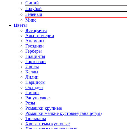
Синий
Голубой
Зеленый
Микс
Цветы
Все цветы
Альстромерии
Анемоны
Гвоздики
Герберы
Гиацинты
Гортензии
Ирисы
Каллы
Лилии
Нарциссы
Орхидеи
Пионы
Ранункулюс
Розы
Ромашки крупные
Ромашки мелкие кустовые(танацетум)
Тюльпаны
Хризантемы кустовые
Хризантемы одноголовые