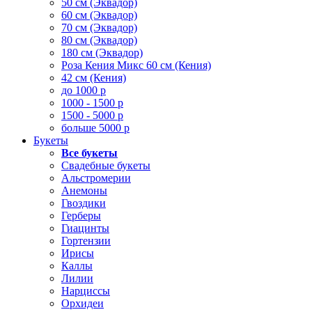
50 см (Эквадор)
60 см (Эквадор)
70 см (Эквадор)
80 см (Эквадор)
180 см (Эквадор)
Роза Кения Микс 60 см (Кения)
42 см (Кения)
до 1000 р
1000 - 1500 р
1500 - 5000 р
больше 5000 р
Букеты
Все букеты
Свадебные букеты
Альстромерии
Анемоны
Гвоздики
Герберы
Гиацинты
Гортензии
Ирисы
Каллы
Лилии
Нарциссы
Орхидеи