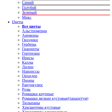
Синий
Голубой
Зеленый
Микс
Цветы
Все цветы
Альстромерии
Анемоны
Гвоздики
Герберы
Гиацинты
Гортензии
Ирисы
Каллы
Лилии
Нарциссы
Орхидеи
Пионы
Ранункулюс
Розы
Ромашки крупные
Ромашки мелкие кустовые(танацетум)
Тюльпаны
Хризантемы кустовые
Хризантемы одноголовые