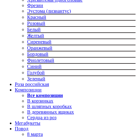
Фрезии
Эустома (лизиантус)
Красный
Розовый
Белый
Желтый
Сиреневый
Оранжевый
Бордовый
Фиолетовый
Синий
Голубой
Зеленый
Роза российская
Композиции
Все композиции
В корзинках
В шляпных коробках
В деревянных ящиках
Сердца из роз
Мегабукеты
Повод
8 марта