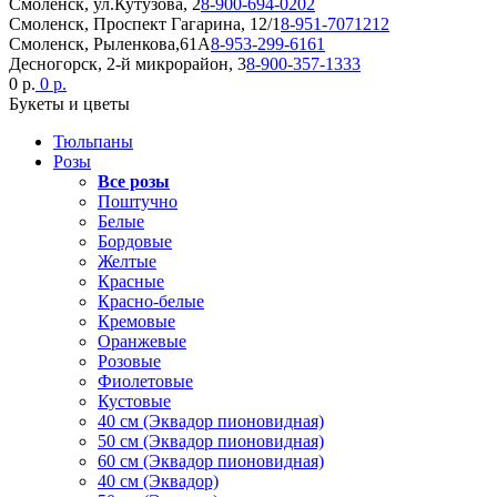
Смоленск, ул.Кутузова, 2
8-900-694-0202
Смоленск, Проспект Гагарина, 12/1
8-951-7071212
Смоленск, Рыленкова,61А
8-953-299-6161
Десногорск, 2-й микрорайон, 3
8-900-357-1333
0 р.
0 р.
Букеты и цветы
Тюльпаны
Розы
Все розы
Поштучно
Белые
Бордовые
Желтые
Красные
Красно-белые
Кремовые
Оранжевые
Розовые
Фиолетовые
Кустовые
40 см (Эквадор пионовидная)
50 см (Эквадор пионовидная)
60 см (Эквадор пионовидная)
40 см (Эквадор)