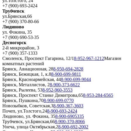
ул.Толстого, 24
+7 (900) 693-2424
Трубчевск
ул.Брянская,66
+7 (900) 370-80-66
Людиново
ул. Фокина, 35
+7 (900) 690-53-35
Десногорск
2-й микрорайон, 3
+7 (900) 357-1333
Смоленск, Проспект Гагарина, 12/1
8-952-967-1212
Магазин
комнатных растений
Брянск, Авиационная, 28
8-950-694-2828
Брянск, Бежицкая, 1, к.8
8-900-699-9811
Брянск, Красноармейская, 44
8-900-699-9044
Брянск, Металлистов, 2
8-900-373-6622
Брянск, Рылеева, 53
8-952-960-3553
Брянск, Проспект Станке Димитрова,65
8-953-284-6565
Брянск, Пушкина,70
8-900-699-0770
Новозыбков, Советская,3
8-900-367-3603
Почеп, ул.Толстого,24
8-900-693-2424
Людиново, ул. Фокина, 35
8-900-6905335
Трубчевск, ул.Брянская,66
8-900-370-8066
Унеча, улица Октябрьская,2
8-900-692-2002