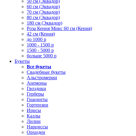
50 см (Эквадор)
60 см (Эквадор)
70 см (Эквадор)
80 см (Эквадор)
180 см (Эквадор)
Роза Кения Микс 60 см (Кения)
42 см (Кения)
до 1000 р
1000 - 1500 р
1500 - 5000 р
больше 5000 р
Букеты
Все букеты
Свадебные букеты
Альстромерии
Анемоны
Гвоздики
Герберы
Гиацинты
Гортензии
Ирисы
Каллы
Лилии
Нарциссы
Орхидеи