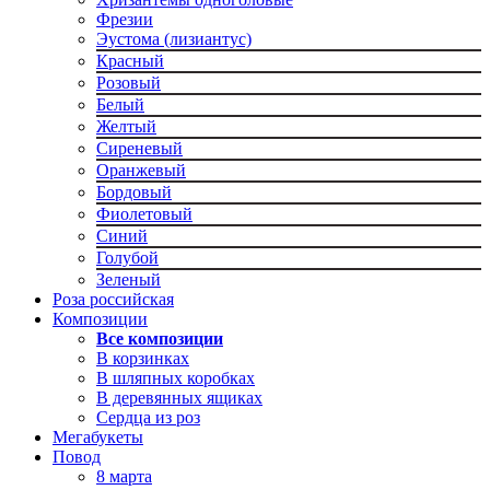
Фрезии
Эустома (лизиантус)
Красный
Розовый
Белый
Желтый
Сиреневый
Оранжевый
Бордовый
Фиолетовый
Синий
Голубой
Зеленый
Роза российская
Композиции
Все композиции
В корзинках
В шляпных коробках
В деревянных ящиках
Сердца из роз
Мегабукеты
Повод
8 марта