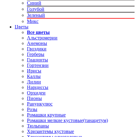
Синий
Голубой
Зеленый
Микс
Цветы
Все цветы
Альстромерии
Анемоны
Гвоздики
Герберы
Гиацинты
Гортензии
Ирисы
Каллы
Лилии
Нарциссы
Орхидеи
Пионы
Ранункулюс
Розы
Ромашки крупные
Ромашки мелкие кустовые(танацетум)
Тюльпаны
Хризантемы кустовые
Хризантемы одноголовые