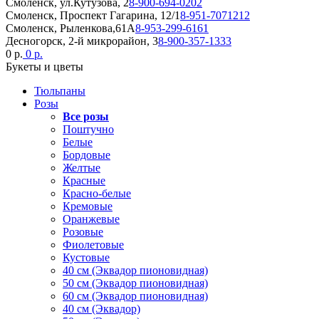
Смоленск, ул.Кутузова, 2
8-900-694-0202
Смоленск, Проспект Гагарина, 12/1
8-951-7071212
Смоленск, Рыленкова,61А
8-953-299-6161
Десногорск, 2-й микрорайон, 3
8-900-357-1333
0 р.
0 р.
Букеты и цветы
Тюльпаны
Розы
Все розы
Поштучно
Белые
Бордовые
Желтые
Красные
Красно-белые
Кремовые
Оранжевые
Розовые
Фиолетовые
Кустовые
40 см (Эквадор пионовидная)
50 см (Эквадор пионовидная)
60 см (Эквадор пионовидная)
40 см (Эквадор)