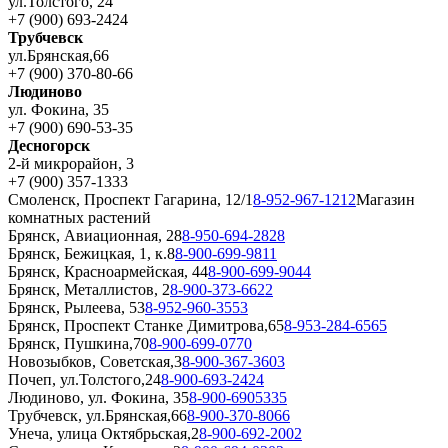
ул.Толстого, 24
+7 (900) 693-2424
Трубчевск
ул.Брянская,66
+7 (900) 370-80-66
Людиново
ул. Фокина, 35
+7 (900) 690-53-35
Десногорск
2-й микрорайон, 3
+7 (900) 357-1333
Смоленск, Проспект Гагарина, 12/1
8-952-967-1212
Магазин
комнатных растений
Брянск, Авиационная, 28
8-950-694-2828
Брянск, Бежицкая, 1, к.8
8-900-699-9811
Брянск, Красноармейская, 44
8-900-699-9044
Брянск, Металлистов, 2
8-900-373-6622
Брянск, Рылеева, 53
8-952-960-3553
Брянск, Проспект Станке Димитрова,65
8-953-284-6565
Брянск, Пушкина,70
8-900-699-0770
Новозыбков, Советская,3
8-900-367-3603
Почеп, ул.Толстого,24
8-900-693-2424
Людиново, ул. Фокина, 35
8-900-6905335
Трубчевск, ул.Брянская,66
8-900-370-8066
Унеча, улица Октябрьская,2
8-900-692-2002