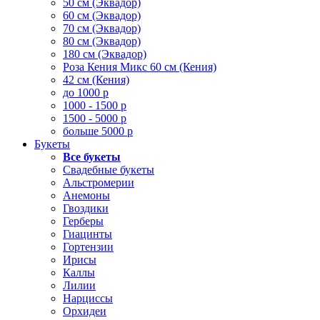
50 см (Эквадор)
60 см (Эквадор)
70 см (Эквадор)
80 см (Эквадор)
180 см (Эквадор)
Роза Кения Микс 60 см (Кения)
42 см (Кения)
до 1000 р
1000 - 1500 р
1500 - 5000 р
больше 5000 р
Букеты
Все букеты
Свадебные букеты
Альстромерии
Анемоны
Гвоздики
Герберы
Гиацинты
Гортензии
Ирисы
Каллы
Лилии
Нарциссы
Орхидеи