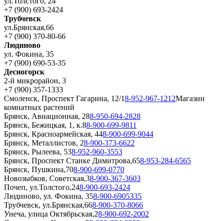
ул.Толстого, 24
+7 (900) 693-2424
Трубчевск
ул.Брянская,66
+7 (900) 370-80-66
Людиново
ул. Фокина, 35
+7 (900) 690-53-35
Десногорск
2-й микрорайон, 3
+7 (900) 357-1333
Смоленск, Проспект Гагарина, 12/1
8-952-967-1212
Магазин
комнатных растений
Брянск, Авиационная, 28
8-950-694-2828
Брянск, Бежицкая, 1, к.8
8-900-699-9811
Брянск, Красноармейская, 44
8-900-699-9044
Брянск, Металлистов, 2
8-900-373-6622
Брянск, Рылеева, 53
8-952-960-3553
Брянск, Проспект Станке Димитрова,65
8-953-284-6565
Брянск, Пушкина,70
8-900-699-0770
Новозыбков, Советская,3
8-900-367-3603
Почеп, ул.Толстого,24
8-900-693-2424
Людиново, ул. Фокина, 35
8-900-6905335
Трубчевск, ул.Брянская,66
8-900-370-8066
Унеча, улица Октябрьская,2
8-900-692-2002