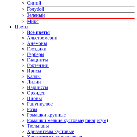
Синий
Голубой
Зеленый
Микс
Цветы
Все цветы
Альстромерии
Анемоны
Гвоздики
Герберы
Гиацинты
Гортензии
Ирисы
Каллы
Лилии
Нарциссы
Орхидеи
Пионы
Ранункулюс
Розы
Ромашки крупные
Ромашки мелкие кустовые(танацетум)
Тюльпаны
Хризантемы кустовые
Хризантемы одноголовые