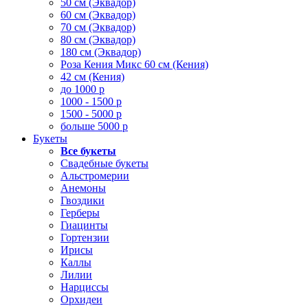
50 см (Эквадор)
60 см (Эквадор)
70 см (Эквадор)
80 см (Эквадор)
180 см (Эквадор)
Роза Кения Микс 60 см (Кения)
42 см (Кения)
до 1000 р
1000 - 1500 р
1500 - 5000 р
больше 5000 р
Букеты
Все букеты
Свадебные букеты
Альстромерии
Анемоны
Гвоздики
Герберы
Гиацинты
Гортензии
Ирисы
Каллы
Лилии
Нарциссы
Орхидеи