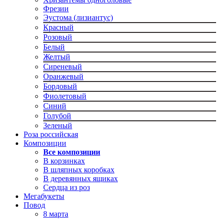
Фрезии
Эустома (лизиантус)
Красный
Розовый
Белый
Желтый
Сиреневый
Оранжевый
Бордовый
Фиолетовый
Синий
Голубой
Зеленый
Роза российская
Композиции
Все композиции
В корзинках
В шляпных коробках
В деревянных ящиках
Сердца из роз
Мегабукеты
Повод
8 марта