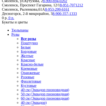
Смоленск, ул.Кутузова, 2
8-900-694-0202
Смоленск, Проспект Гагарина, 12/1
8-951-7071212
Смоленск, Рыленкова,61А
8-953-299-6161
Десногорск, 2-й микрорайон, 3
8-900-357-1333
0 р.
0 р.
Букеты и цветы
Тюльпаны
Розы
Все розы
Поштучно
Белые
Бордовые
Желтые
Красные
Красно-белые
Кремовые
Оранжевые
Розовые
Фиолетовые
Кустовые
40 см (Эквадор пионовидная)
50 см (Эквадор пионовидная)
60 см (Эквадор пионовидная)
40 см (Эквадор)