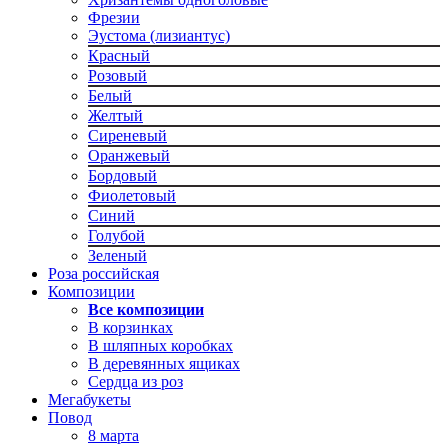
Фрезии
Эустома (лизиантус)
Красный
Розовый
Белый
Желтый
Сиреневый
Оранжевый
Бордовый
Фиолетовый
Синий
Голубой
Зеленый
Роза российская
Композиции
Все композиции
В корзинках
В шляпных коробках
В деревянных ящиках
Сердца из роз
Мегабукеты
Повод
8 марта