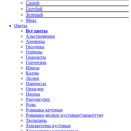
Синий
Голубой
Зеленый
Микс
Цветы
Все цветы
Альстромерии
Анемоны
Гвоздики
Герберы
Гиацинты
Гортензии
Ирисы
Каллы
Лилии
Нарциссы
Орхидеи
Пионы
Ранункулюс
Розы
Ромашки крупные
Ромашки мелкие кустовые(танацетум)
Тюльпаны
Хризантемы кустовые
Хризантемы одноголовые