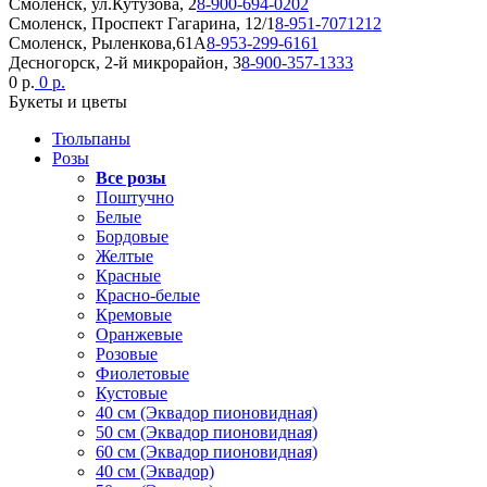
Смоленск, ул.Кутузова, 2
8-900-694-0202
Смоленск, Проспект Гагарина, 12/1
8-951-7071212
Смоленск, Рыленкова,61А
8-953-299-6161
Десногорск, 2-й микрорайон, 3
8-900-357-1333
0 р.
0 р.
Букеты и цветы
Тюльпаны
Розы
Все розы
Поштучно
Белые
Бордовые
Желтые
Красные
Красно-белые
Кремовые
Оранжевые
Розовые
Фиолетовые
Кустовые
40 см (Эквадор пионовидная)
50 см (Эквадор пионовидная)
60 см (Эквадор пионовидная)
40 см (Эквадор)