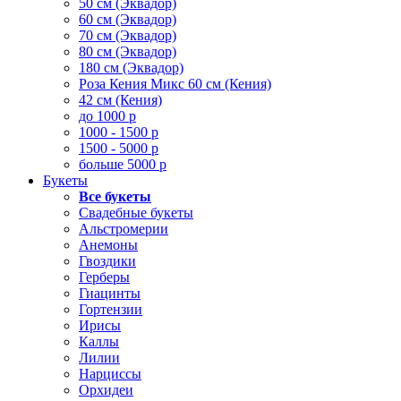
50 см (Эквадор)
60 см (Эквадор)
70 см (Эквадор)
80 см (Эквадор)
180 см (Эквадор)
Роза Кения Микс 60 см (Кения)
42 см (Кения)
до 1000 р
1000 - 1500 р
1500 - 5000 р
больше 5000 р
Букеты
Все букеты
Свадебные букеты
Альстромерии
Анемоны
Гвоздики
Герберы
Гиацинты
Гортензии
Ирисы
Каллы
Лилии
Нарциссы
Орхидеи