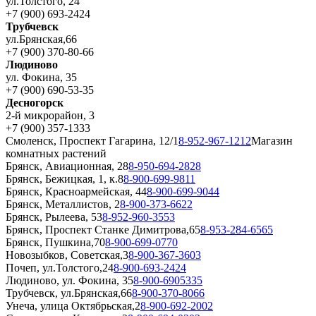
ул.Толстого, 24
+7 (900) 693-2424
Трубчевск
ул.Брянская,66
+7 (900) 370-80-66
Людиново
ул. Фокина, 35
+7 (900) 690-53-35
Десногорск
2-й микрорайон, 3
+7 (900) 357-1333
Смоленск, Проспект Гагарина, 12/1
8-952-967-1212
Магазин
комнатных растений
Брянск, Авиационная, 28
8-950-694-2828
Брянск, Бежицкая, 1, к.8
8-900-699-9811
Брянск, Красноармейская, 44
8-900-699-9044
Брянск, Металлистов, 2
8-900-373-6622
Брянск, Рылеева, 53
8-952-960-3553
Брянск, Проспект Станке Димитрова,65
8-953-284-6565
Брянск, Пушкина,70
8-900-699-0770
Новозыбков, Советская,3
8-900-367-3603
Почеп, ул.Толстого,24
8-900-693-2424
Людиново, ул. Фокина, 35
8-900-6905335
Трубчевск, ул.Брянская,66
8-900-370-8066
Унеча, улица Октябрьская,2
8-900-692-2002