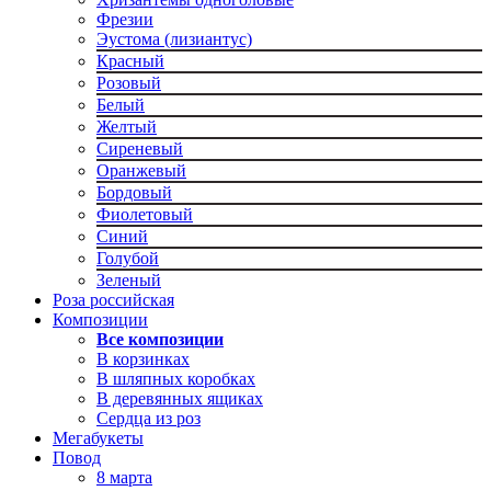
Фрезии
Эустома (лизиантус)
Красный
Розовый
Белый
Желтый
Сиреневый
Оранжевый
Бордовый
Фиолетовый
Синий
Голубой
Зеленый
Роза российская
Композиции
Все композиции
В корзинках
В шляпных коробках
В деревянных ящиках
Сердца из роз
Мегабукеты
Повод
8 марта