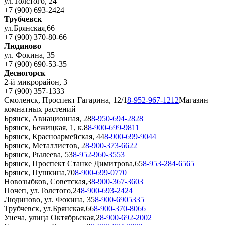
ул.Толстого, 24
+7 (900) 693-2424
Трубчевск
ул.Брянская,66
+7 (900) 370-80-66
Людиново
ул. Фокина, 35
+7 (900) 690-53-35
Десногорск
2-й микрорайон, 3
+7 (900) 357-1333
Смоленск, Проспект Гагарина, 12/1
8-952-967-1212
Магазин
комнатных растений
Брянск, Авиационная, 28
8-950-694-2828
Брянск, Бежицкая, 1, к.8
8-900-699-9811
Брянск, Красноармейская, 44
8-900-699-9044
Брянск, Металлистов, 2
8-900-373-6622
Брянск, Рылеева, 53
8-952-960-3553
Брянск, Проспект Станке Димитрова,65
8-953-284-6565
Брянск, Пушкина,70
8-900-699-0770
Новозыбков, Советская,3
8-900-367-3603
Почеп, ул.Толстого,24
8-900-693-2424
Людиново, ул. Фокина, 35
8-900-6905335
Трубчевск, ул.Брянская,66
8-900-370-8066
Унеча, улица Октябрьская,2
8-900-692-2002