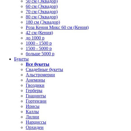
50 см (Эквадор)
60 см (Эквадор)
70 см (Эквадор)
80 см (Эквадор)
180 см (Эквадор)
Роза Кения Микс 60 см (Кения)
42 см (Кения)
до 1000 р
1000 - 1500 р
1500 - 5000 р
больше 5000 р
Букеты
Все букеты
Свадебные букеты
Альстромерии
Анемоны
Гвоздики
Герберы
Гиацинты
Гортензии
Ирисы
Каллы
Лилии
Нарциссы
Орхидеи