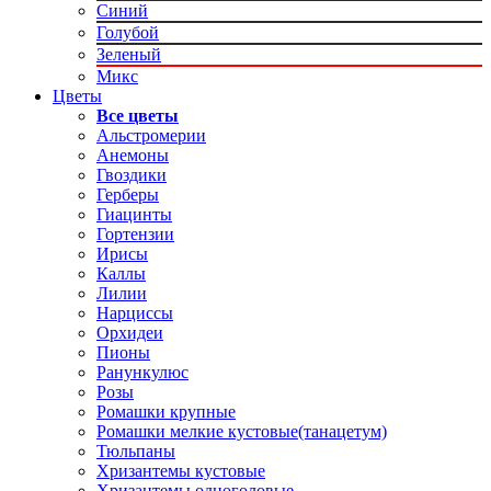
Синий
Голубой
Зеленый
Микс
Цветы
Все цветы
Альстромерии
Анемоны
Гвоздики
Герберы
Гиацинты
Гортензии
Ирисы
Каллы
Лилии
Нарциссы
Орхидеи
Пионы
Ранункулюс
Розы
Ромашки крупные
Ромашки мелкие кустовые(танацетум)
Тюльпаны
Хризантемы кустовые
Хризантемы одноголовые