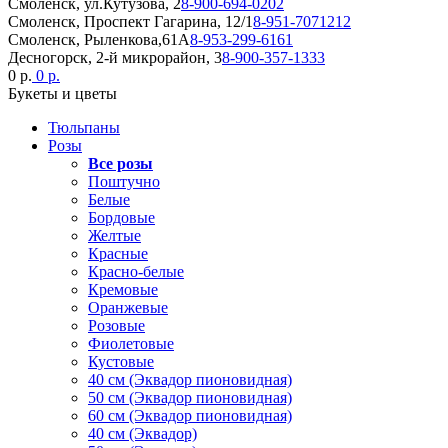
Смоленск, ул.Кутузова, 2
8-900-694-0202
Смоленск, Проспект Гагарина, 12/1
8-951-7071212
Смоленск, Рыленкова,61А
8-953-299-6161
Десногорск, 2-й микрорайон, 3
8-900-357-1333
0 р.
0 р.
Букеты и цветы
Тюльпаны
Розы
Все розы
Поштучно
Белые
Бордовые
Желтые
Красные
Красно-белые
Кремовые
Оранжевые
Розовые
Фиолетовые
Кустовые
40 см (Эквадор пионовидная)
50 см (Эквадор пионовидная)
60 см (Эквадор пионовидная)
40 см (Эквадор)