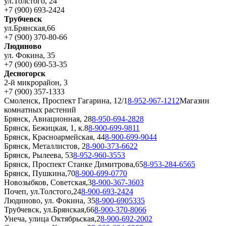
ул.Толстого, 24
+7 (900) 693-2424
Трубчевск
ул.Брянская,66
+7 (900) 370-80-66
Людиново
ул. Фокина, 35
+7 (900) 690-53-35
Десногорск
2-й микрорайон, 3
+7 (900) 357-1333
Смоленск, Проспект Гагарина, 12/1
8-952-967-1212
Магазин
комнатных растений
Брянск, Авиационная, 28
8-950-694-2828
Брянск, Бежицкая, 1, к.8
8-900-699-9811
Брянск, Красноармейская, 44
8-900-699-9044
Брянск, Металлистов, 2
8-900-373-6622
Брянск, Рылеева, 53
8-952-960-3553
Брянск, Проспект Станке Димитрова,65
8-953-284-6565
Брянск, Пушкина,70
8-900-699-0770
Новозыбков, Советская,3
8-900-367-3603
Почеп, ул.Толстого,24
8-900-693-2424
Людиново, ул. Фокина, 35
8-900-6905335
Трубчевск, ул.Брянская,66
8-900-370-8066
Унеча, улица Октябрьская,2
8-900-692-2002