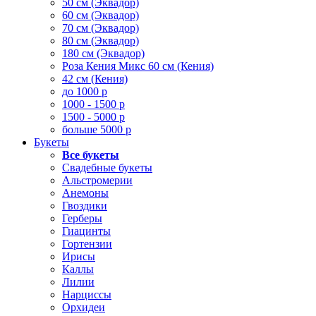
50 см (Эквадор)
60 см (Эквадор)
70 см (Эквадор)
80 см (Эквадор)
180 см (Эквадор)
Роза Кения Микс 60 см (Кения)
42 см (Кения)
до 1000 р
1000 - 1500 р
1500 - 5000 р
больше 5000 р
Букеты
Все букеты
Свадебные букеты
Альстромерии
Анемоны
Гвоздики
Герберы
Гиацинты
Гортензии
Ирисы
Каллы
Лилии
Нарциссы
Орхидеи