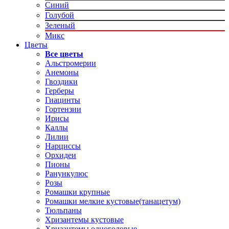
Синий
Голубой
Зеленый
Микс
Цветы
Все цветы
Альстромерии
Анемоны
Гвоздики
Герберы
Гиацинты
Гортензии
Ирисы
Каллы
Лилии
Нарциссы
Орхидеи
Пионы
Ранункулюс
Розы
Ромашки крупные
Ромашки мелкие кустовые(танацетум)
Тюльпаны
Хризантемы кустовые
Хризантемы одноголовые