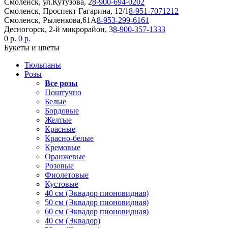
Смоленск, ул.Кутузова, 2
8-900-694-0202
Смоленск, Проспект Гагарина, 12/1
8-951-7071212
Смоленск, Рыленкова,61А
8-953-299-6161
Десногорск, 2-й микрорайон, 3
8-900-357-1333
0 р.
0 р.
Букеты и цветы
Тюльпаны
Розы
Все розы
Поштучно
Белые
Бордовые
Желтые
Красные
Красно-белые
Кремовые
Оранжевые
Розовые
Фиолетовые
Кустовые
40 см (Эквадор пионовидная)
50 см (Эквадор пионовидная)
60 см (Эквадор пионовидная)
40 см (Эквадор)