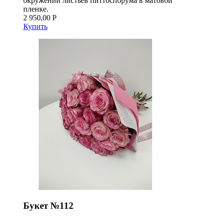
окружении листьев питтоспорума в матовой
пленке.
2 950,00 Р
Купить
Букет №112