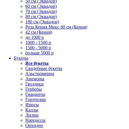
50 см (Эквадор)
60 см (Эквадор)
70 см (Эквадор)
80 см (Эквадор)
180 см (Эквадор)
Роза Кения Микс 60 см (Кения)
42 см (Кения)
до 1000 р
1000 - 1500 р
1500 - 5000 р
больше 5000 р
Букеты
Все букеты
Свадебные букеты
Альстромерии
Анемоны
Гвоздики
Герберы
Гиацинты
Гортензии
Ирисы
Каллы
Лилии
Нарциссы
Орхидеи