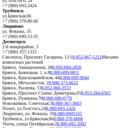
ул.Толстого, 24
+7 (900) 693-2424
Трубчевск
ул.Брянская,66
+7 (900) 370-80-66
Людиново
ул. Фокина, 35
+7 (900) 690-53-35
Десногорск
2-й микрорайон, 3
+7 (900) 357-1333
Смоленск, Проспект Гагарина, 12/1
8-952-967-1212
Магазин
комнатных растений
Брянск, Авиационная, 28
8-950-694-2828
Брянск, Бежицкая, 1, к.8
8-900-699-9811
Брянск, Красноармейская, 44
8-900-699-9044
Брянск, Металлистов, 2
8-900-373-6622
Брянск, Рылеева, 53
8-952-960-3553
Брянск, Проспект Станке Димитрова,65
8-953-284-6565
Брянск, Пушкина,70
8-900-699-0770
Новозыбков, Советская,3
8-900-367-3603
Почеп, ул.Толстого,24
8-900-693-2424
Людиново, ул. Фокина, 35
8-900-6905335
Трубчевск, ул.Брянская,66
8-900-370-8066
Унеча, улица Октябрьская,2
8-900-692-2002