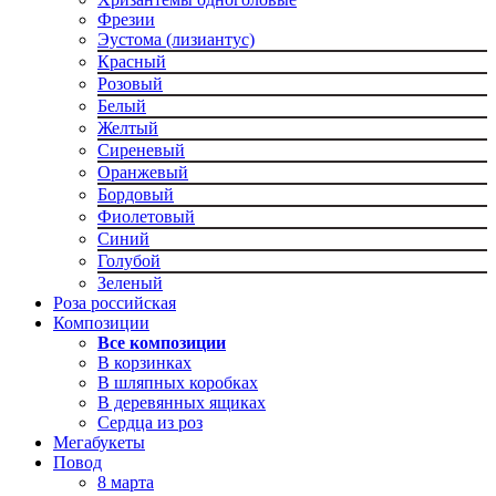
Фрезии
Эустома (лизиантус)
Красный
Розовый
Белый
Желтый
Сиреневый
Оранжевый
Бордовый
Фиолетовый
Синий
Голубой
Зеленый
Роза российская
Композиции
Все композиции
В корзинках
В шляпных коробках
В деревянных ящиках
Сердца из роз
Мегабукеты
Повод
8 марта