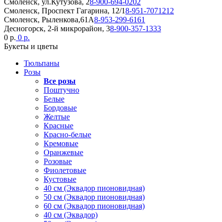
Смоленск, ул.Кутузова, 2
8-900-694-0202
Смоленск, Проспект Гагарина, 12/1
8-951-7071212
Смоленск, Рыленкова,61А
8-953-299-6161
Десногорск, 2-й микрорайон, 3
8-900-357-1333
0 р.
0 р.
Букеты и цветы
Тюльпаны
Розы
Все розы
Поштучно
Белые
Бордовые
Желтые
Красные
Красно-белые
Кремовые
Оранжевые
Розовые
Фиолетовые
Кустовые
40 см (Эквадор пионовидная)
50 см (Эквадор пионовидная)
60 см (Эквадор пионовидная)
40 см (Эквадор)