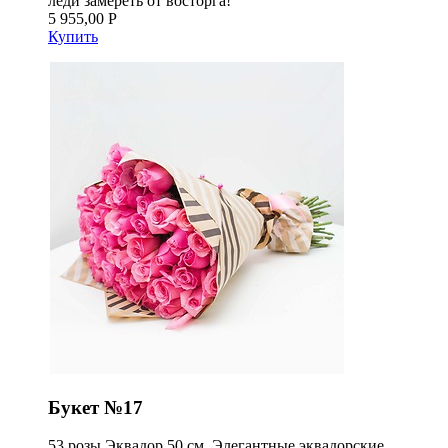
леди замереть от восторга!
5 955,00 Р
Купить
Букет №17
53 розы Эквадор 50 см. Элегантные эквадорские