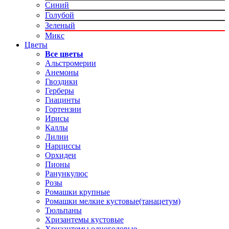
Синий
Голубой
Зеленый
Микс
Цветы
Все цветы
Альстромерии
Анемоны
Гвоздики
Герберы
Гиацинты
Гортензии
Ирисы
Каллы
Лилии
Нарциссы
Орхидеи
Пионы
Ранункулюс
Розы
Ромашки крупные
Ромашки мелкие кустовые(танацетум)
Тюльпаны
Хризантемы кустовые
Хризантемы одноголовые