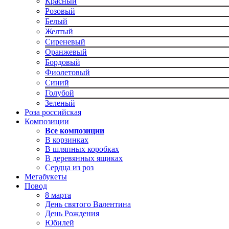
Красный
Розовый
Белый
Желтый
Сиреневый
Оранжевый
Бордовый
Фиолетовый
Синий
Голубой
Зеленый
Роза российская
Композиции
Все композиции
В корзинках
В шляпных коробках
В деревянных ящиках
Сердца из роз
Мегабукеты
Повод
8 марта
День святого Валентина
День Рождения
Юбилей