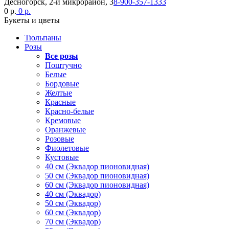
Десногорск, 2-й микрорайон, 3
8-900-357-1333
0 р.
0 р.
Букеты и цветы
Тюльпаны
Розы
Все розы
Поштучно
Белые
Бордовые
Желтые
Красные
Красно-белые
Кремовые
Оранжевые
Розовые
Фиолетовые
Кустовые
40 см (Эквадор пионовидная)
50 см (Эквадор пионовидная)
60 см (Эквадор пионовидная)
40 см (Эквадор)
50 см (Эквадор)
60 см (Эквадор)
70 см (Эквадор)