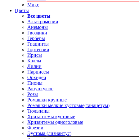
Микс
Цветы
Все цветы
Альстромерии
Анемоны
Гвоздики
Герберы
Гиацинты
Гортензии
Ирисы
Каллы
Лилии
Нарциссы
Орхидеи
Пионы
Ранункулюс
Розы
Ромашки крупные
Ромашки мелкие кустовые(танацетум)
Тюльпаны
Хризантемы кустовые
Хризантемы одноголовые
Фрезии
Эустома (лизиантус)