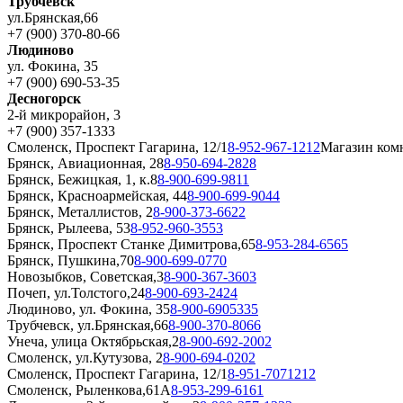
Трубчевск
ул.Брянская,66
+7 (900) 370-80-66
Людиново
ул. Фокина, 35
+7 (900) 690-53-35
Десногорск
2-й микрорайон, 3
+7 (900) 357-1333
Смоленск, Проспект Гагарина, 12/1
8-952-967-1212
Магазин ком
Брянск, Авиационная, 28
8-950-694-2828
Брянск, Бежицкая, 1, к.8
8-900-699-9811
Брянск, Красноармейская, 44
8-900-699-9044
Брянск, Металлистов, 2
8-900-373-6622
Брянск, Рылеева, 53
8-952-960-3553
Брянск, Проспект Станке Димитрова,65
8-953-284-6565
Брянск, Пушкина,70
8-900-699-0770
Новозыбков, Советская,3
8-900-367-3603
Почеп, ул.Толстого,24
8-900-693-2424
Людиново, ул. Фокина, 35
8-900-6905335
Трубчевск, ул.Брянская,66
8-900-370-8066
Унеча, улица Октябрьская,2
8-900-692-2002
Смоленск, ул.Кутузова, 2
8-900-694-0202
Смоленск, Проспект Гагарина, 12/1
8-951-7071212
Смоленск, Рыленкова,61А
8-953-299-6161