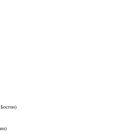
 Бостон)
ин)