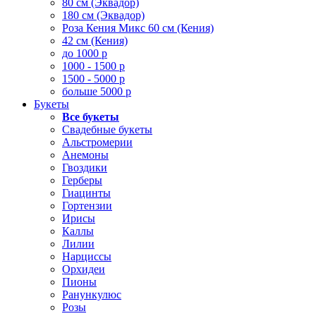
80 см (Эквадор)
180 см (Эквадор)
Роза Кения Микс 60 см (Кения)
42 см (Кения)
до 1000 р
1000 - 1500 р
1500 - 5000 р
больше 5000 р
Букеты
Все букеты
Свадебные букеты
Альстромерии
Анемоны
Гвоздики
Герберы
Гиацинты
Гортензии
Ирисы
Каллы
Лилии
Нарциссы
Орхидеи
Пионы
Ранункулюс
Розы