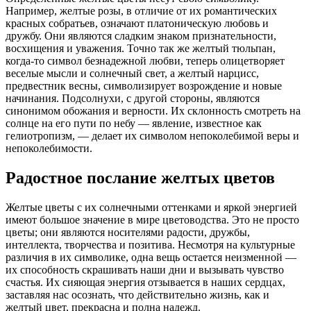
Например, желтые розы, в отличие от их романтических
красных собратьев, означают платоническую любовь и
дружбу. Они являются сладким знаком признательности,
восхищения и уважения. Точно так же желтый тюльпан,
когда-то символ безнадежной любви, теперь олицетворяет
веселые мысли и солнечный свет, а желтый нарцисс,
предвестник весны, символизирует возрождение и новые
начинания. Подсолнухи, с другой стороны, являются
синонимом обожания и верности. Их склонность смотреть на
солнце на его пути по небу — явление, известное как
гелиотропизм, — делает их символом непоколебимой веры и
непоколебимости.
Радостное послание желтых цветов
Желтые цветы с их солнечными оттенками и яркой энергией
имеют большое значение в мире цветоводства. Это не просто
цветы; они являются носителями радости, дружбы,
интеллекта, творчества и позитива. Несмотря на культурные
различия в их символике, одна вещь остается неизменной —
их способность скрашивать наши дни и вызывать чувство
счастья. Их сияющая энергия отзывается в наших сердцах,
заставляя нас осознать, что действительно жизнь, как и
желтый цвет, прекрасна и полна надежд.