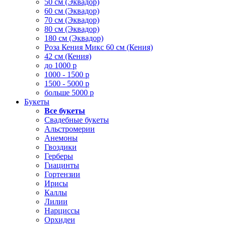
50 см (Эквадор)
60 см (Эквадор)
70 см (Эквадор)
80 см (Эквадор)
180 см (Эквадор)
Роза Кения Микс 60 см (Кения)
42 см (Кения)
до 1000 р
1000 - 1500 р
1500 - 5000 р
больше 5000 р
Букеты
Все букеты
Свадебные букеты
Альстромерии
Анемоны
Гвоздики
Герберы
Гиацинты
Гортензии
Ирисы
Каллы
Лилии
Нарциссы
Орхидеи