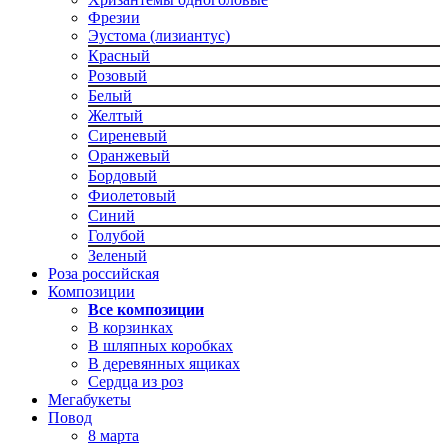
Фрезии
Эустома (лизиантус)
Красный
Розовый
Белый
Желтый
Сиреневый
Оранжевый
Бордовый
Фиолетовый
Синий
Голубой
Зеленый
Роза российская
Композиции
Все композиции
В корзинках
В шляпных коробках
В деревянных ящиках
Сердца из роз
Мегабукеты
Повод
8 марта