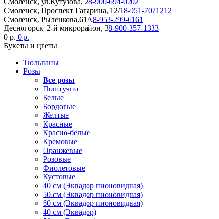
Смоленск, ул.Кутузова, 2
8-900-694-0202
Смоленск, Проспект Гагарина, 12/1
8-951-7071212
Смоленск, Рыленкова,61А
8-953-299-6161
Десногорск, 2-й микрорайон, 3
8-900-357-1333
0 р.
0 р.
Букеты и цветы
Тюльпаны
Розы
Все розы
Поштучно
Белые
Бордовые
Желтые
Красные
Красно-белые
Кремовые
Оранжевые
Розовые
Фиолетовые
Кустовые
40 см (Эквадор пионовидная)
50 см (Эквадор пионовидная)
60 см (Эквадор пионовидная)
40 см (Эквадор)