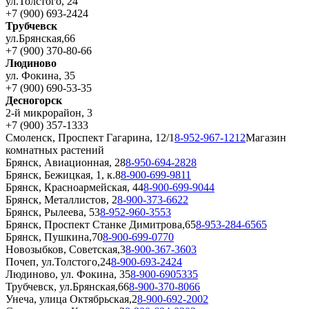
ул.Толстого, 24
+7 (900) 693-2424
Трубчевск
ул.Брянская,66
+7 (900) 370-80-66
Людиново
ул. Фокина, 35
+7 (900) 690-53-35
Десногорск
2-й микрорайон, 3
+7 (900) 357-1333
Смоленск, Проспект Гагарина, 12/1
8-952-967-1212
Магазин
комнатных растений
Брянск, Авиационная, 28
8-950-694-2828
Брянск, Бежицкая, 1, к.8
8-900-699-9811
Брянск, Красноармейская, 44
8-900-699-9044
Брянск, Металлистов, 2
8-900-373-6622
Брянск, Рылеева, 53
8-952-960-3553
Брянск, Проспект Станке Димитрова,65
8-953-284-6565
Брянск, Пушкина,70
8-900-699-0770
Новозыбков, Советская,3
8-900-367-3603
Почеп, ул.Толстого,24
8-900-693-2424
Людиново, ул. Фокина, 35
8-900-6905335
Трубчевск, ул.Брянская,66
8-900-370-8066
Унеча, улица Октябрьская,2
8-900-692-2002