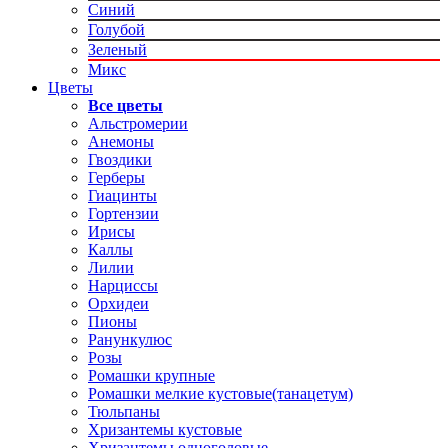
Синий
Голубой
Зеленый
Микс
Цветы
Все цветы
Альстромерии
Анемоны
Гвоздики
Герберы
Гиацинты
Гортензии
Ирисы
Каллы
Лилии
Нарциссы
Орхидеи
Пионы
Ранункулюс
Розы
Ромашки крупные
Ромашки мелкие кустовые(танацетум)
Тюльпаны
Хризантемы кустовые
Хризантемы одноголовые