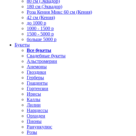
80 см (Эквадор)
180 см (Эквадор)
Роза Кения Микс 60 см (Кения)
42 см (Кения)
до 1000 р
1000 - 1500 р
1500 - 5000 р
больше 5000 р
Букеты
Все букеты
Свадебные букеты
Альстромерии
Анемоны
Гвоздики
Герберы
Гиацинты
Гортензии
Ирисы
Каллы
Лилии
Нарциссы
Орхидеи
Пионы
Ранункулюс
Розы