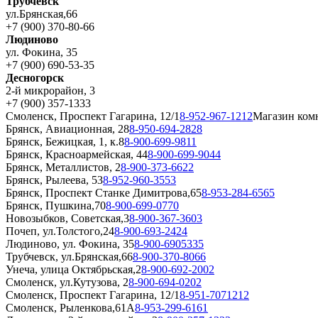
Трубчевск
ул.Брянская,66
+7 (900) 370-80-66
Людиново
ул. Фокина, 35
+7 (900) 690-53-35
Десногорск
2-й микрорайон, 3
+7 (900) 357-1333
Смоленск, Проспект Гагарина, 12/1
8-952-967-1212
Магазин ком
Брянск, Авиационная, 28
8-950-694-2828
Брянск, Бежицкая, 1, к.8
8-900-699-9811
Брянск, Красноармейская, 44
8-900-699-9044
Брянск, Металлистов, 2
8-900-373-6622
Брянск, Рылеева, 53
8-952-960-3553
Брянск, Проспект Станке Димитрова,65
8-953-284-6565
Брянск, Пушкина,70
8-900-699-0770
Новозыбков, Советская,3
8-900-367-3603
Почеп, ул.Толстого,24
8-900-693-2424
Людиново, ул. Фокина, 35
8-900-6905335
Трубчевск, ул.Брянская,66
8-900-370-8066
Унеча, улица Октябрьская,2
8-900-692-2002
Смоленск, ул.Кутузова, 2
8-900-694-0202
Смоленск, Проспект Гагарина, 12/1
8-951-7071212
Смоленск, Рыленкова,61А
8-953-299-6161