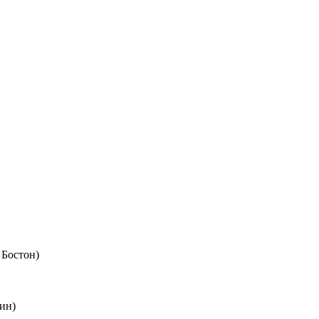
 Бостон)
ин)