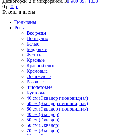
Десногорск, 2-й микрорайон, 3
8-900-357-1333
0 р.
0 р.
Букеты и цветы
Тюльпаны
Розы
Все розы
Поштучно
Белые
Бордовые
Желтые
Красные
Красно-белые
Кремовые
Оранжевые
Розовые
Фиолетовые
Кустовые
40 см (Эквадор пионовидная)
50 см (Эквадор пионовидная)
60 см (Эквадор пионовидная)
40 см (Эквадор)
50 см (Эквадор)
60 см (Эквадор)
70 см (Эквадор)