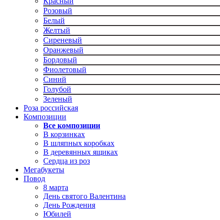
Красный
Розовый
Белый
Желтый
Сиреневый
Оранжевый
Бордовый
Фиолетовый
Синий
Голубой
Зеленый
Роза российская
Композиции
Все композиции
В корзинках
В шляпных коробках
В деревянных ящиках
Сердца из роз
Мегабукеты
Повод
8 марта
День святого Валентина
День Рождения
Юбилей