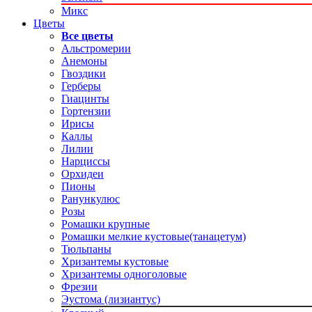
Микс
Цветы
Все цветы
Альстромерии
Анемоны
Гвоздики
Герберы
Гиацинты
Гортензии
Ирисы
Каллы
Лилии
Нарциссы
Орхидеи
Пионы
Ранункулюс
Розы
Ромашки крупные
Ромашки мелкие кустовые(танацетум)
Тюльпаны
Хризантемы кустовые
Хризантемы одноголовые
Фрезии
Эустома (лизиантус)