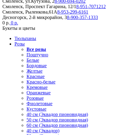
Смоленск, ул.Кутузова, 2
8-900-694-0202
Смоленск, Проспект Гагарина, 12/1
8-951-7071212
Смоленск, Рыленкова,61А
8-953-299-6161
Десногорск, 2-й микрорайон, 3
8-900-357-1333
0 р.
0 р.
Букеты и цветы
Тюльпаны
Розы
Все розы
Поштучно
Белые
Бордовые
Желтые
Красные
Красно-белые
Кремовые
Оранжевые
Розовые
Фиолетовые
Кустовые
40 см (Эквадор пионовидная)
50 см (Эквадор пионовидная)
60 см (Эквадор пионовидная)
40 см (Эквадор)