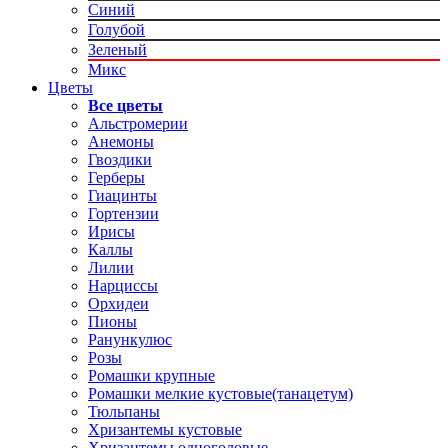
Синий
Голубой
Зеленый
Микс
Цветы
Все цветы
Альстромерии
Анемоны
Гвоздики
Герберы
Гиацинты
Гортензии
Ирисы
Каллы
Лилии
Нарциссы
Орхидеи
Пионы
Ранункулюс
Розы
Ромашки крупные
Ромашки мелкие кустовые(танацетум)
Тюльпаны
Хризантемы кустовые
Хризантемы одноголовые