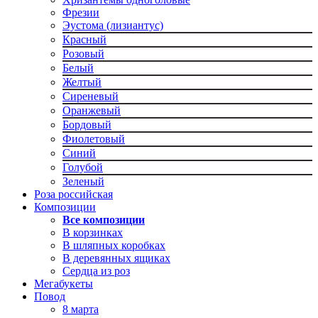
Фрезии
Эустома (лизиантус)
Красный
Розовый
Белый
Желтый
Сиреневый
Оранжевый
Бордовый
Фиолетовый
Синий
Голубой
Зеленый
Роза российская
Композиции
Все композиции
В корзинках
В шляпных коробках
В деревянных ящиках
Сердца из роз
Мегабукеты
Повод
8 марта