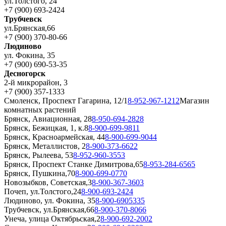
ул.Толстого, 24
+7 (900) 693-2424
Трубчевск
ул.Брянская,66
+7 (900) 370-80-66
Людиново
ул. Фокина, 35
+7 (900) 690-53-35
Десногорск
2-й микрорайон, 3
+7 (900) 357-1333
Смоленск, Проспект Гагарина, 12/1
8-952-967-1212
Магазин
комнатных растений
Брянск, Авиационная, 28
8-950-694-2828
Брянск, Бежицкая, 1, к.8
8-900-699-9811
Брянск, Красноармейская, 44
8-900-699-9044
Брянск, Металлистов, 2
8-900-373-6622
Брянск, Рылеева, 53
8-952-960-3553
Брянск, Проспект Станке Димитрова,65
8-953-284-6565
Брянск, Пушкина,70
8-900-699-0770
Новозыбков, Советская,3
8-900-367-3603
Почеп, ул.Толстого,24
8-900-693-2424
Людиново, ул. Фокина, 35
8-900-6905335
Трубчевск, ул.Брянская,66
8-900-370-8066
Унеча, улица Октябрьская,2
8-900-692-2002