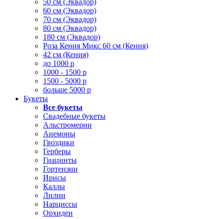
50 см (Эквадор)
60 см (Эквадор)
70 см (Эквадор)
80 см (Эквадор)
180 см (Эквадор)
Роза Кения Микс 60 см (Кения)
42 см (Кения)
до 1000 р
1000 - 1500 р
1500 - 5000 р
больше 5000 р
Букеты
Все букеты
Свадебные букеты
Альстромерии
Анемоны
Гвоздики
Герберы
Гиацинты
Гортензии
Ирисы
Каллы
Лилии
Нарциссы
Орхидеи