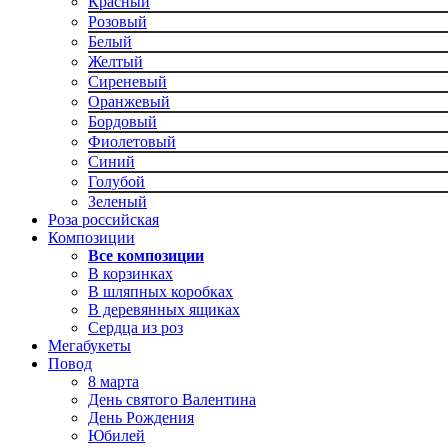
Красный
Розовый
Белый
Желтый
Сиреневый
Оранжевый
Бордовый
Фиолетовый
Синий
Голубой
Зеленый
Роза российская
Композиции
Все композиции
В корзинках
В шляпных коробках
В деревянных ящиках
Сердца из роз
Мегабукеты
Повод
8 марта
День святого Валентина
День Рождения
Юбилей