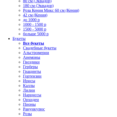
80 см (Эквадор)
180 см (Эквадор)
Роза Кения Микс 60 см (Кения)
42 см (Кения)
до 1000 р
1000 - 1500 р
1500 - 5000 р
больше 5000 р
Букеты
Все букеты
Свадебные букеты
Альстромерии
Анемоны
Гвоздики
Герберы
Гиацинты
Гортензии
Ирисы
Каллы
Лилии
Нарциссы
Орхидеи
Пионы
Ранункулюс
Розы