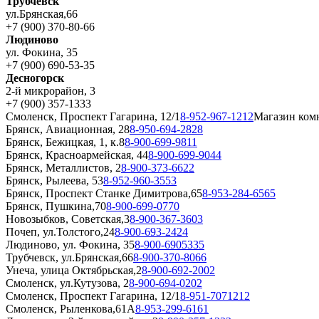
Трубчевск
ул.Брянская,66
+7 (900) 370-80-66
Людиново
ул. Фокина, 35
+7 (900) 690-53-35
Десногорск
2-й микрорайон, 3
+7 (900) 357-1333
Смоленск, Проспект Гагарина, 12/1
8-952-967-1212
Магазин ком
Брянск, Авиационная, 28
8-950-694-2828
Брянск, Бежицкая, 1, к.8
8-900-699-9811
Брянск, Красноармейская, 44
8-900-699-9044
Брянск, Металлистов, 2
8-900-373-6622
Брянск, Рылеева, 53
8-952-960-3553
Брянск, Проспект Станке Димитрова,65
8-953-284-6565
Брянск, Пушкина,70
8-900-699-0770
Новозыбков, Советская,3
8-900-367-3603
Почеп, ул.Толстого,24
8-900-693-2424
Людиново, ул. Фокина, 35
8-900-6905335
Трубчевск, ул.Брянская,66
8-900-370-8066
Унеча, улица Октябрьская,2
8-900-692-2002
Смоленск, ул.Кутузова, 2
8-900-694-0202
Смоленск, Проспект Гагарина, 12/1
8-951-7071212
Смоленск, Рыленкова,61А
8-953-299-6161