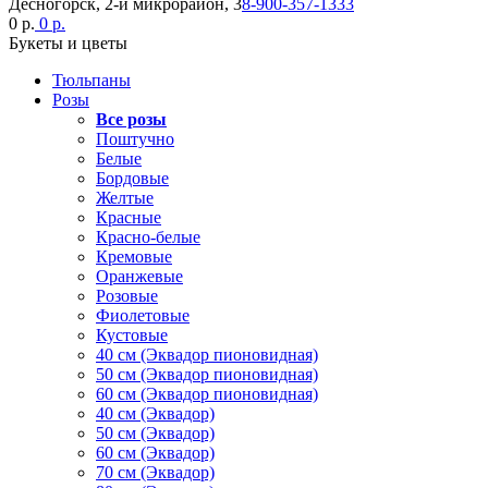
Десногорск, 2-й микрорайон, 3
8-900-357-1333
0 р.
0 р.
Букеты и цветы
Тюльпаны
Розы
Все розы
Поштучно
Белые
Бордовые
Желтые
Красные
Красно-белые
Кремовые
Оранжевые
Розовые
Фиолетовые
Кустовые
40 см (Эквадор пионовидная)
50 см (Эквадор пионовидная)
60 см (Эквадор пионовидная)
40 см (Эквадор)
50 см (Эквадор)
60 см (Эквадор)
70 см (Эквадор)