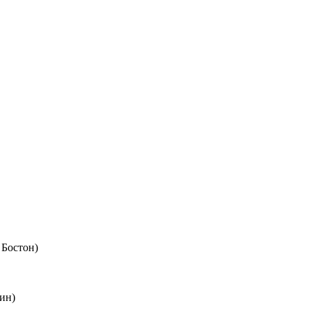
 Бостон)
ин)