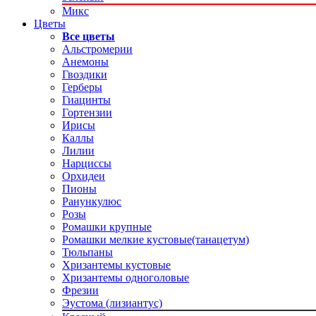
Микс
Цветы
Все цветы
Альстромерии
Анемоны
Гвоздики
Герберы
Гиацинты
Гортензии
Ирисы
Каллы
Лилии
Нарциссы
Орхидеи
Пионы
Ранункулюс
Розы
Ромашки крупные
Ромашки мелкие кустовые(танацетум)
Тюльпаны
Хризантемы кустовые
Хризантемы одноголовые
Фрезии
Эустома (лизиантус)